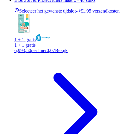
Etos Soft & Protect luiers maat 2 - 48 stuks
Selecteer het gewenste tijdslot
€1,95 verzendkosten
1 + 1 gratis
1 + 1 gratis
6,99
3,50
per luier
0,07
Bekijk