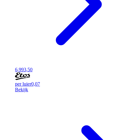
6,99
3,50
per luier
0,07
Bekijk