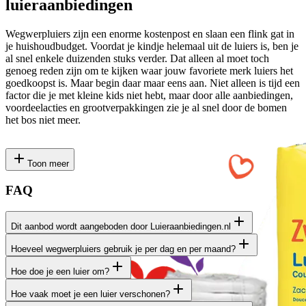
luieraanbiedingen
Wegwerpluiers zijn een enorme kostenpost en slaan een flink gat in
je huishoudbudget. Voordat je kindje helemaal uit de luiers is, ben je
al snel enkele duizenden stuks verder. Dat alleen al moet toch
genoeg reden zijn om te kijken waar jouw favoriete merk luiers het
goedkoopst is. Maar begin daar maar eens aan. Niet alleen is tijd een
factor die je met kleine kids niet hebt, maar door alle aanbiedingen,
voordeelacties en grootverpakkingen zie je al snel door de bomen
het bos niet meer.
Toon meer
FAQ
Dit aanbod wordt aangeboden door Luieraanbiedingen.nl
Hoeveel wegwerpluiers gebruik je per dag en per maand?
Het productaanbod op deze pagina is afkomstig van onze
samenwerking met de website
Luieraanbiedingen.nl
Hoe doe je een luier om?
Je komt er al snel achter dat je heel wat wegwerpluiers gebruikt.
Vast meer dan je vooraf had gedacht. Zeker in het begin gebruik je
Hoe vaak moet je een luier verschonen?
Een luier omdoen lijkt makkelijk, maar is zeker in het begin lastiger
er heel wat. Gelukkig wordt dit al snel minder als je kindje ouder