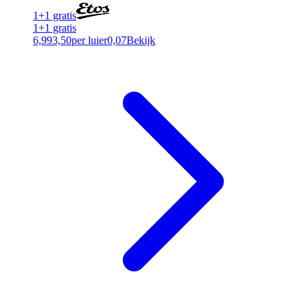
1+1 gratis
1+1 gratis
6,99
3,50
per luier
0,07
Bekijk