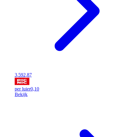
3,59
2,87
per luier
0,10
Bekijk