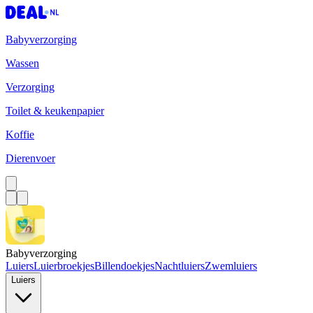
Babyverzorging
Wassen
Verzorging
Toilet & keukenpapier
Koffie
Dierenvoer
Babyverzorging
Luiers
Luierbroekjes
Billendoekjes
Nachtluiers
Zwemluiers
Luiers