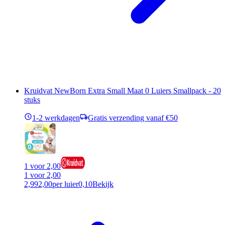
Kruidvat NewBorn Extra Small Maat 0 Luiers Smallpack - 20
stuks
1-2 werkdagen
Gratis verzending vanaf €50
1 voor 2,00
1 voor 2,00
2,99
2,00
per luier
0,10
Bekijk