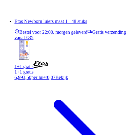
Etos Newborn luiers maat 1 - 48 stuks
Bestel voor 22:00, morgen geleverd
Gratis verzending
vanaf €35
1+1 gratis
1+1 gratis
6,99
3,50
per luier
0,07
Bekijk