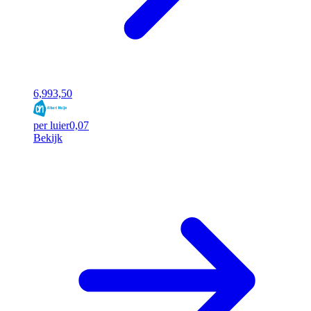
6,99
3,50
per luier
0,07
Bekijk