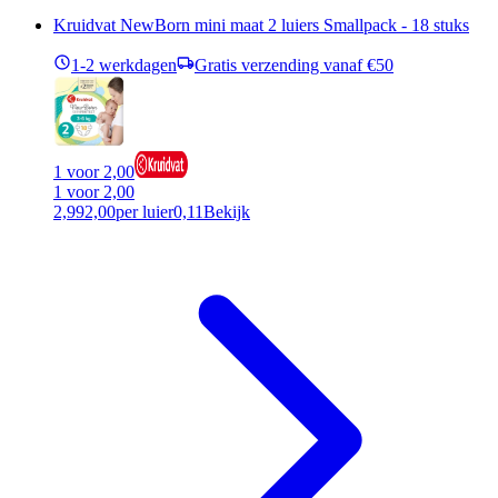
Kruidvat NewBorn mini maat 2 luiers Smallpack - 18 stuks
1-2 werkdagen
Gratis verzending vanaf €50
1 voor 2,00
1 voor 2,00
2,99
2,00
per luier
0,11
Bekijk