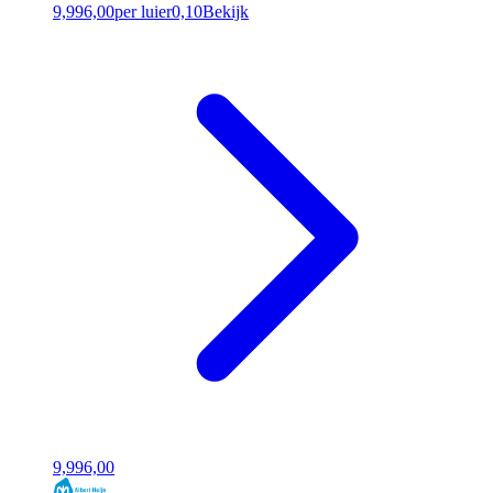
9,99
6,00
per luier
0,10
Bekijk
9,99
6,00