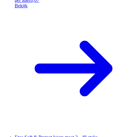
per luier
0,07
Bekijk