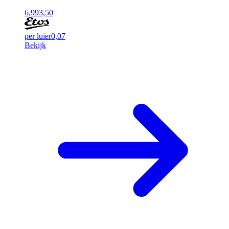
6,99
3,50
per luier
0,07
Bekijk