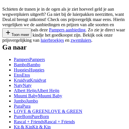
Schieten de tranen je in de ogen als je ziet hoeveel geld je aan
wegwerpluiers uitgeeft? Ga niet bij de luierpakken neerzitten, want
Deal.nl brengt uitkomst! Check ons prijsvergelijk maar eens. Hierin
vergelijken we de aanbiedingen en prijzen van alle soorten en
merken luiers, zoals deze
Pampers aanbieding
. Zo zie je direct waar
de luiers voor je kindje het goedkoopst zijn. Bekijk ook onze
Toon meer
prijsvergelijking van
luierbroekjes
en
zwemluiers
.
Ga naar
Pampers
Pampers
Bambo
Bambo
Huggies
Huggies
Etos
Etos
Kruidvat
Kruidvat
Naty
Naty
Albert Heijn
Albert Heijn
Muumi Baby
Muumi Baby
Jumbo
Jumbo
Pura
Pura
LOVE & GREEN
LOVE & GREEN
PureBorn
PureBorn
Rascal + Friends
Rascal + Friends
Kit & Kin
Kit & Kin