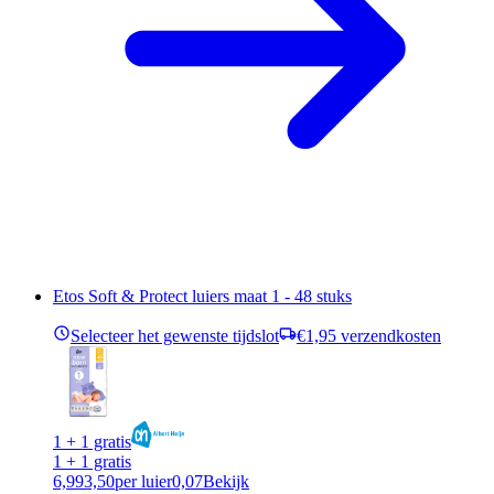
Etos Soft & Protect luiers maat 1 - 48 stuks
Selecteer het gewenste tijdslot
€1,95 verzendkosten
1 + 1 gratis
1 + 1 gratis
6,99
3,50
per luier
0,07
Bekijk