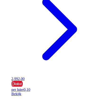
2,99
2,00
per luier
0,10
Bekijk