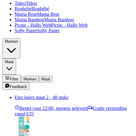
Tidoo
Tidoo
Bonbébé
Bonbébé
Mama Bear
Mama Bear
Mama Bamboo
Mama Bamboo
Picnic - Hallo Welt
Picnic - Hallo Welt
Softy Paper
Softy Paper
Merken
Maat
Filter
Merken
Maat
Feedback
Etos luiers maat 2 - 48 stuks
Bestel voor 22:00, morgen geleverd
Gratis verzending
vanaf €35