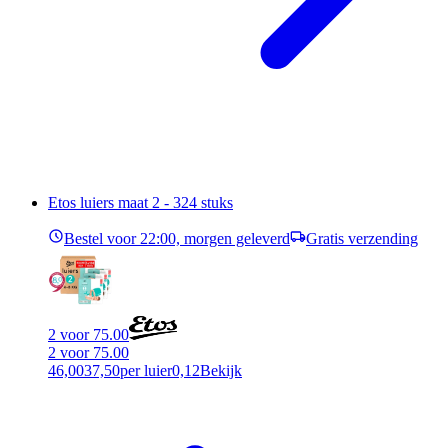
Etos luiers maat 2 - 324 stuks
Bestel voor 22:00, morgen geleverd
Gratis verzending
2 voor 75.00
2 voor 75.00
46,00
37,50
per luier
0,12
Bekijk