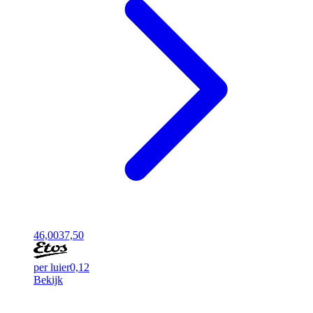
46,00
37,50
per luier
0,12
Bekijk