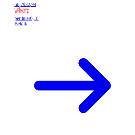
66,79
32,99
per luier
0,18
Bekijk