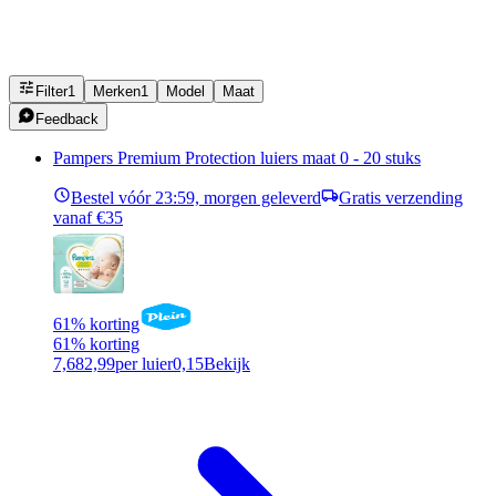
Filter
1
Merken
1
Model
Maat
Feedback
Pampers Premium Protection luiers maat 0 - 20 stuks
Bestel vóór 23:59, morgen geleverd
Gratis verzending
vanaf €35
61% korting
61% korting
7,68
2,99
per luier
0,15
Bekijk