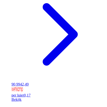
90,99
42,49
per luier
0,17
Bekijk