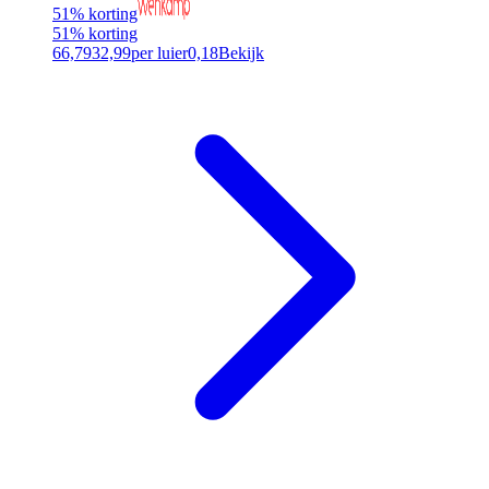
51% korting
51% korting
66,79
32,99
per luier
0,18
Bekijk