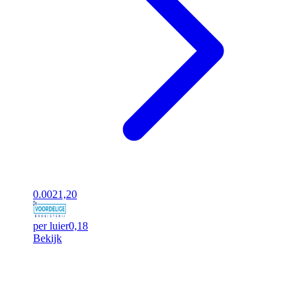
0.00
21,20
per luier
0,18
Bekijk