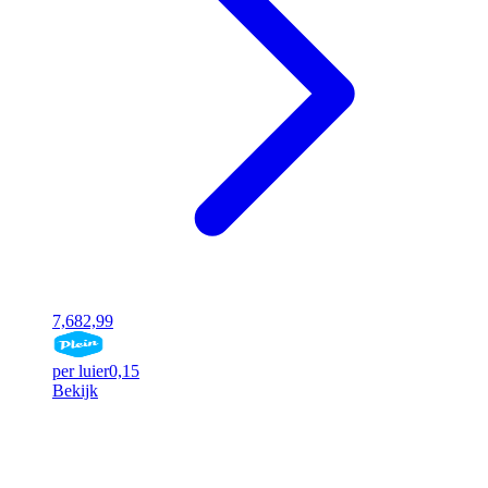
7,68
2,99
per luier
0,15
Bekijk