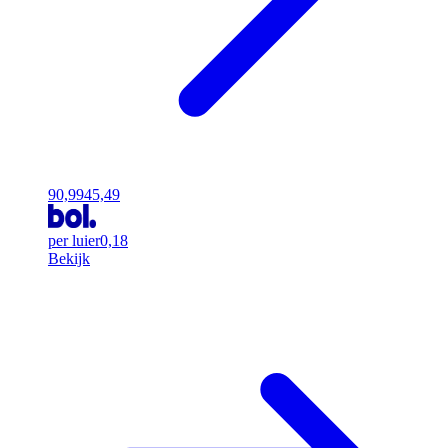
90,99
45,49
per luier
0,18
Bekijk