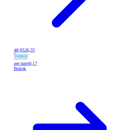
48,95
26,35
per luier
0,17
Bekijk