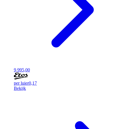
9,99
5,00
per luier
0,17
Bekijk