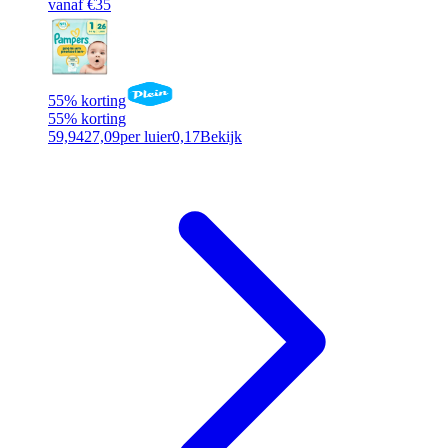
vanaf €35
55% korting
55% korting
59,94
27,09
per luier
0,17
Bekijk