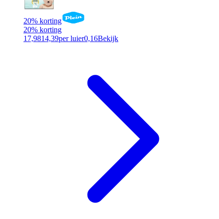
20% korting
20% korting
17,98
14,39
per luier
0,16
Bekijk