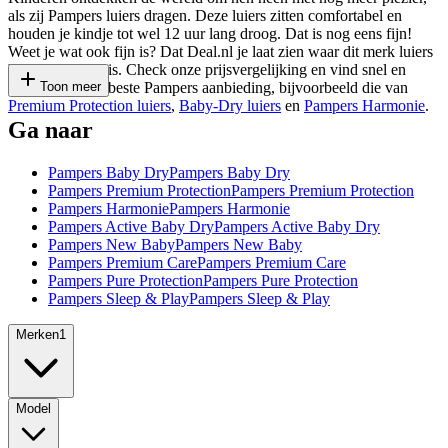
als zij Pampers luiers dragen. Deze luiers zitten comfortabel en
houden je kindje tot wel 12 uur lang droog. Dat is nog eens fijn!
Weet je wat ook fijn is? Dat Deal.nl je laat zien waar dit merk luiers
het goedkoopst is. Check onze prijsvergelijking en vind snel en
gemakkelijk de beste Pampers aanbieding, bijvoorbeeld die van
Toon meer
Premium Protection luiers
,
Baby-Dry luiers
en
Pampers Harmonie
.
Ga naar
Pampers Baby Dry
Pampers Baby Dry
Pampers Premium Protection
Pampers Premium Protection
Pampers Harmonie
Pampers Harmonie
Pampers Active Baby Dry
Pampers Active Baby Dry
Pampers New Baby
Pampers New Baby
Pampers Premium Care
Pampers Premium Care
Pampers Pure Protection
Pampers Pure Protection
Pampers Sleep & Play
Pampers Sleep & Play
Merken
1
Model