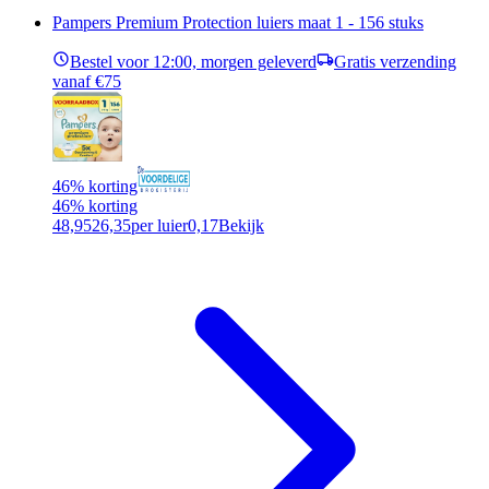
Pampers Premium Protection luiers maat 1 - 156 stuks
Bestel voor 12:00, morgen geleverd
Gratis verzending
vanaf €75
46% korting
46% korting
48,95
26,35
per luier
0,17
Bekijk