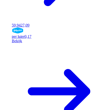
59,94
27,09
per luier
0,17
Bekijk