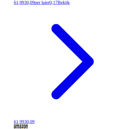
61,99
30,09
per luier
0,17
Bekijk
61,99
30,09