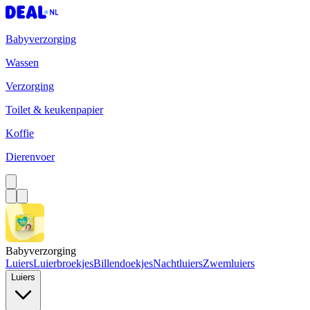
Babyverzorging
Wassen
Verzorging
Toilet & keukenpapier
Koffie
Dierenvoer
Babyverzorging
Luiers
Luierbroekjes
Billendoekjes
Nachtluiers
Zwemluiers
Luiers