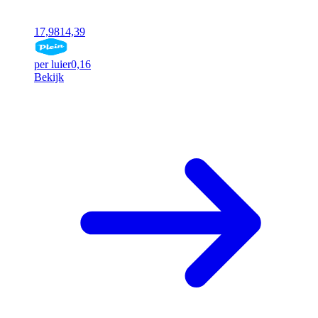
17,98
14,39
per luier
0,16
Bekijk