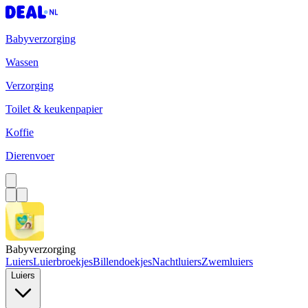
Babyverzorging
Wassen
Verzorging
Toilet & keukenpapier
Koffie
Dierenvoer
Babyverzorging
Luiers
Luierbroekjes
Billendoekjes
Nachtluiers
Zwemluiers
Luiers