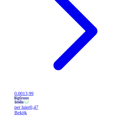
0.00
13,99
per luier
0,47
Bekijk