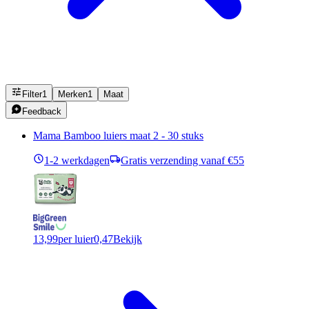
Filter
1
Merken
1
Maat
Feedback
Mama Bamboo luiers maat 2 - 30 stuks
1-2 werkdagen
Gratis verzending vanaf €55
13,99
per luier
0,47
Bekijk