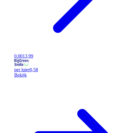
0.00
13,99
per luier
0,58
Bekijk