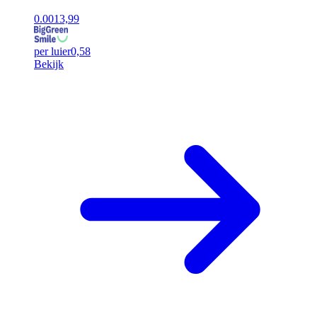
0.00
13,99
per luier
0,58
Bekijk