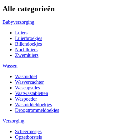
Alle categorieën
Babyverzorging
Luiers
Luierbroekjes
Billendoekjes
Nachtluiers
Zwemluiers
Wassen
Wasmiddel
Wasverzachter
Wascapsules
Vaatwastabletten
Waspoeder
Wasmiddeldoekjes
Droogtrommeldoekjes
Verzorging
Scheermesjes
Opzetborstels