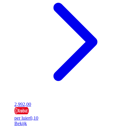
2,99
2,00
per luier
0,10
Bekijk