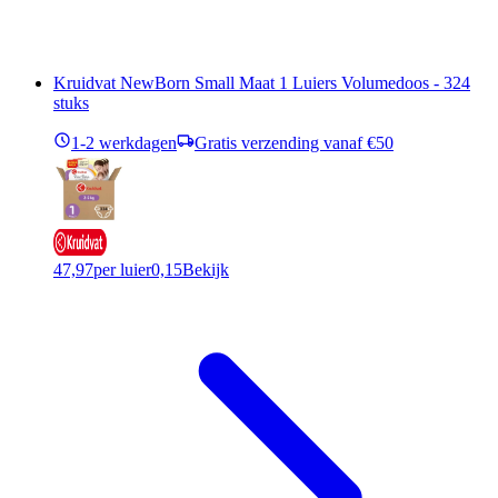
Kruidvat NewBorn Small Maat 1 Luiers Volumedoos - 324
stuks
1-2 werkdagen
Gratis verzending vanaf €50
47,97
per luier
0,15
Bekijk