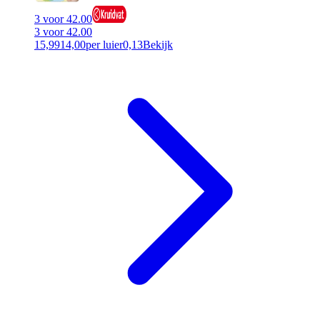
3 voor 42.00
3 voor 42.00
15,99
14,00
per luier
0,13
Bekijk