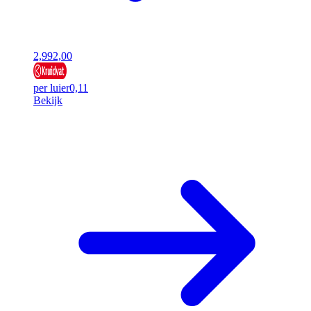
2,99
2,00
per luier
0,11
Bekijk