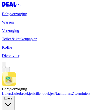
Babyverzorging
Wassen
Verzorging
Toilet & keukenpapier
Koffie
Dierenvoer
Babyverzorging
Luiers
Luierbroekjes
Billendoekjes
Nachtluiers
Zwemluiers
Luiers