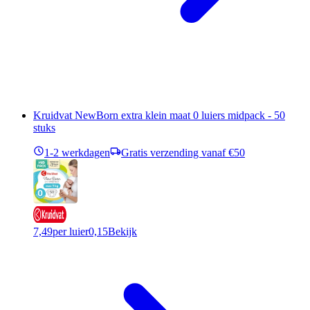
Kruidvat NewBorn extra klein maat 0 luiers midpack - 50
stuks
1-2 werkdagen
Gratis verzending vanaf €50
7,49
per luier
0,15
Bekijk