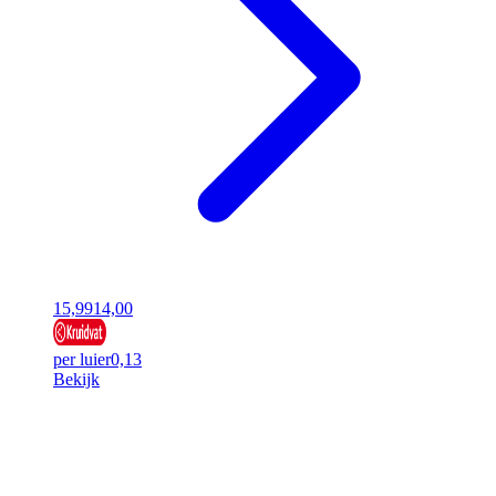
15,99
14,00
per luier
0,13
Bekijk