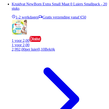
Kruidvat NewBorn Extra Small Maat 0 Luiers Smallpack - 20
stuks
1-2 werkdagen
Gratis verzending vanaf €50
1 voor 2,00
1 voor 2,00
2,99
2,00
per luier
0,10
Bekijk