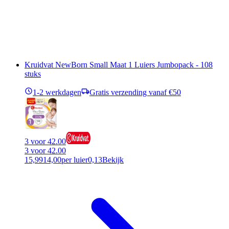
Kruidvat NewBorn Small Maat 1 Luiers Jumbopack - 108
stuks
1-2 werkdagen
Gratis verzending vanaf €50
3 voor 42.00
3 voor 42.00
15,99
14,00
per luier
0,13
Bekijk