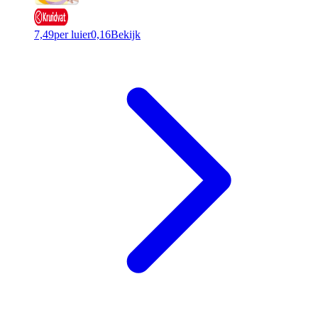
7,49
per luier
0,16
Bekijk