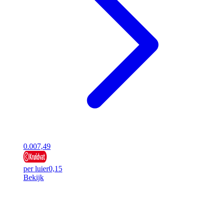
0.00
7,49
per luier
0,15
Bekijk