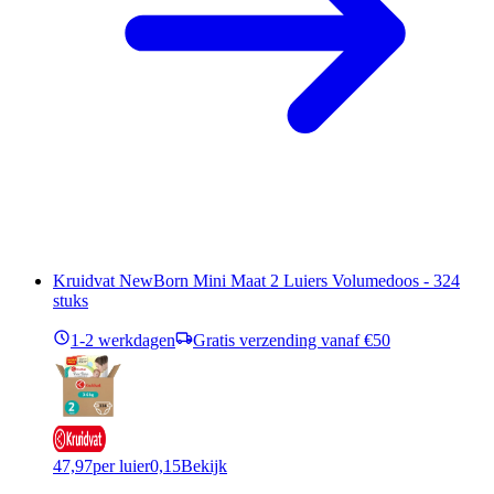
Kruidvat NewBorn Mini Maat 2 Luiers Volumedoos - 324
stuks
1-2 werkdagen
Gratis verzending vanaf €50
47,97
per luier
0,15
Bekijk