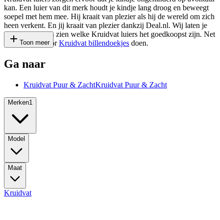
kan. Een luier van dit merk houdt je kindje lang droog en beweegt
soepel met hem mee. Hij kraait van plezier als hij de wereld om zich
heen verkent. En jij kraait van plezier dankzij Deal.nl. Wij laten je
namelijk precies zien welke Kruidvat luiers het goedkoopst zijn. Net
zoals we dit voor
Toon meer
Kruidvat billendoekjes
doen.
Ga naar
Kruidvat Puur & Zacht
Kruidvat Puur & Zacht
Merken
1
Model
Maat
Kruidvat