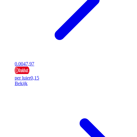
0.00
47,97
per luier
0,15
Bekijk