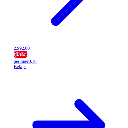
2,99
2,00
per luier
0,10
Bekijk