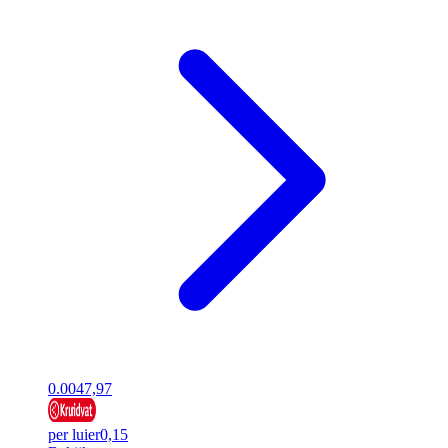
0.00
47,97
per luier
0,15