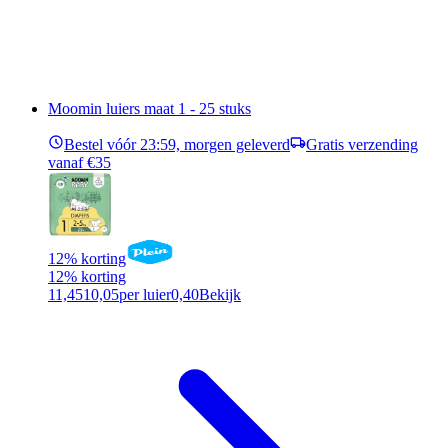
Moomin luiers maat 1 - 25 stuks
Bestel vóór 23:59, morgen geleverd
Gratis verzending
vanaf €35
12% korting
12% korting
11,45
10,05
per luier
0,40
Bekijk