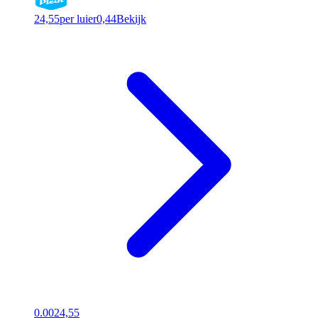
24,55
per luier
0,44
Bekijk
0.00
24,55