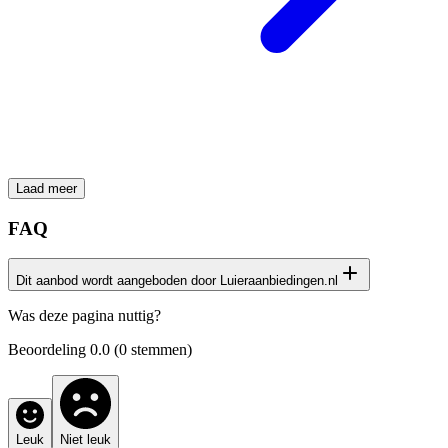
Laad meer
FAQ
Dit aanbod wordt aangeboden door Luieraanbiedingen.nl
Het productaanbod op deze pagina is afkomstig van onze
Was deze pagina nuttig?
samenwerking met de website
Luieraanbiedingen.nl
Beoordeling
0.0
(
0
stemmen)
Leuk
Niet leuk