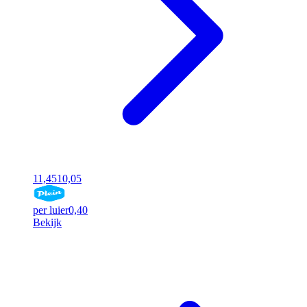
11,45
10,05
per luier
0,40
Bekijk