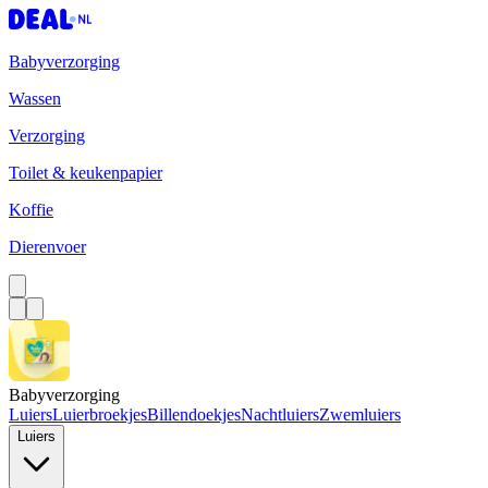
Babyverzorging
Wassen
Verzorging
Toilet & keukenpapier
Koffie
Dierenvoer
Babyverzorging
Luiers
Luierbroekjes
Billendoekjes
Nachtluiers
Zwemluiers
Luiers