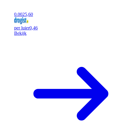
0.00
25,60
per luier
0,46
Bekijk