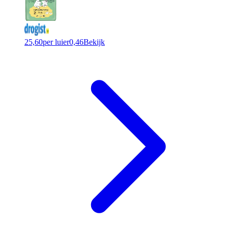
25,60
per luier
0,46
Bekijk