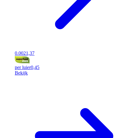
0.00
21,37
per luier
0,45
Bekijk