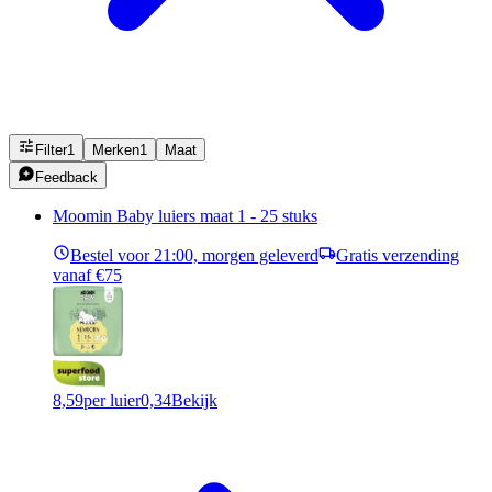
Filter
1
Merken
1
Maat
Feedback
Moomin Baby luiers maat 1 - 25 stuks
Bestel voor 21:00, morgen geleverd
Gratis verzending
vanaf €75
8,59
per luier
0,34
Bekijk