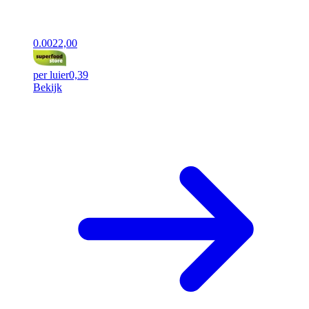
0.00
22,00
per luier
0,39
Bekijk