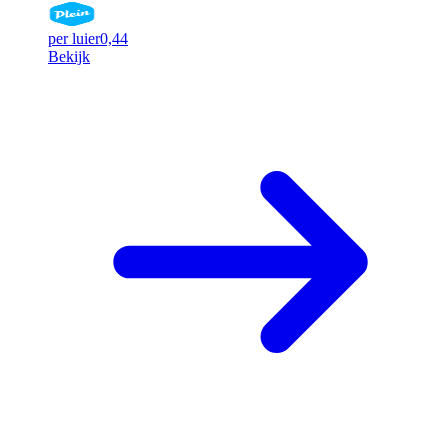
per luier
0,44
Bekijk