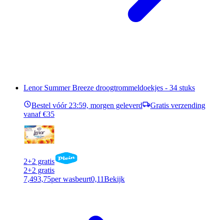
Lenor Summer Breeze droogtrommeldoekjes - 34 stuks
Bestel vóór 23:59, morgen geleverd
Gratis verzending
vanaf €35
2+2 gratis
2+2 gratis
7,49
3,75
per wasbeurt
0,11
Bekijk