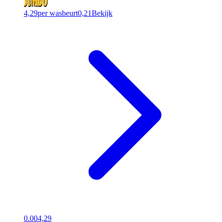
4,29
per wasbeurt
0,21
Bekijk
0.00
4,29