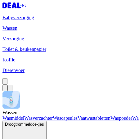
Babyverzorging
Wassen
Verzorging
Toilet & keukenpapier
Koffie
Dierenvoer
Wassen
Wasmiddel
Wasverzachter
Wascapsules
Vaatwastabletten
Waspoeder
Wa
Droogtrommeldoekjes