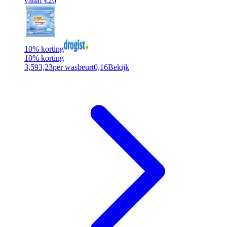
vanaf €20
10% korting
10% korting
3,59
3,23
per wasbeurt
0,16
Bekijk