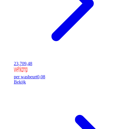
23,70
9,48
per wasbeurt
0,08
Bekijk