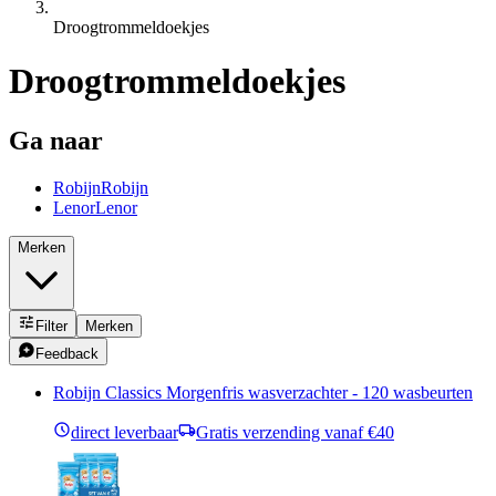
Droogtrommeldoekjes
Droogtrommeldoekjes
Ga naar
Robijn
Robijn
Lenor
Lenor
Merken
Filter
Merken
Feedback
Robijn Classics Morgenfris wasverzachter - 120 wasbeurten
direct leverbaar
Gratis verzending vanaf €40