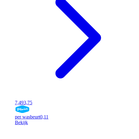
7,49
3,75
per wasbeurt
0,11
Bekijk