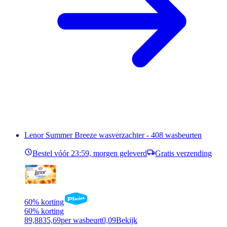
Lenor Summer Breeze wasverzachter - 408 wasbeurten
Bestel vóór 23:59, morgen geleverd
Gratis verzending
60% korting
60% korting
89,88
35,69
per wasbeurt
0,09
Bekijk