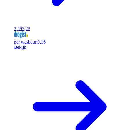
3,59
3,23
per wasbeurt
0,16
Bekijk