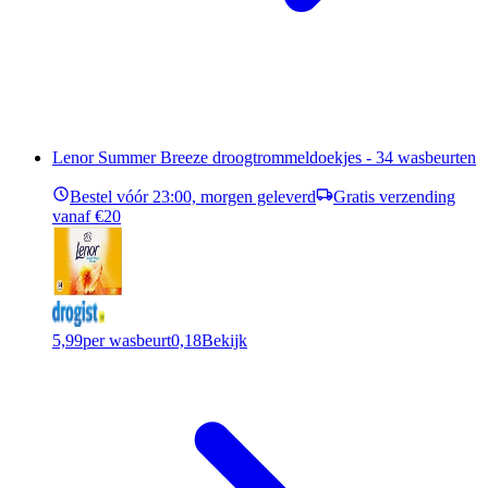
Lenor Summer Breeze droogtrommeldoekjes - 34 wasbeurten
Bestel vóór 23:00, morgen geleverd
Gratis verzending
vanaf €20
5,99
per wasbeurt
0,18
Bekijk