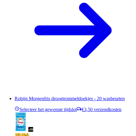
Robijn Morgenfris droogtrommeldoekjes - 20 wasbeurten
Selecteer het gewenste tijdslot
€3,50 verzendkosten