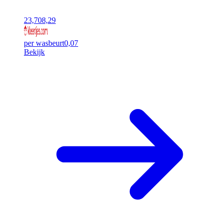
23,70
8,29
per wasbeurt
0,07
Bekijk