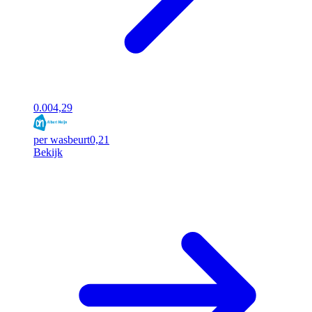
0.00
4,29
per wasbeurt
0,21
Bekijk