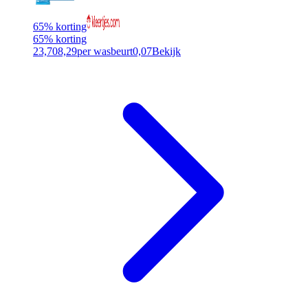
65% korting
65% korting
23,70
8,29
per wasbeurt
0,07
Bekijk