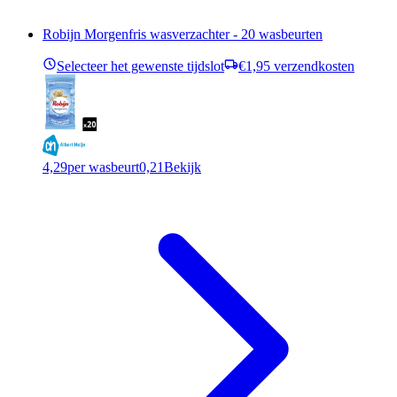
Robijn Morgenfris wasverzachter - 20 wasbeurten
Selecteer het gewenste tijdslot
€1,95 verzendkosten
4,29
per wasbeurt
0,21
Bekijk