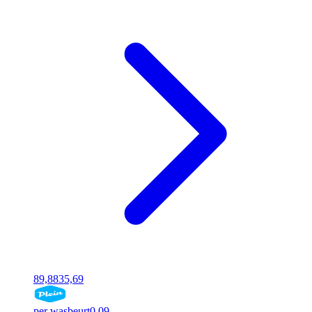
89,88
35,69
per wasbeurt
0,09