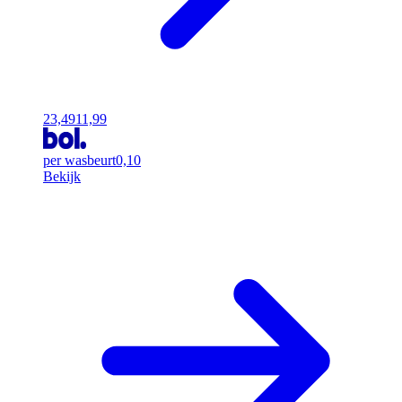
23,49
11,99
per wasbeurt
0,10
Bekijk