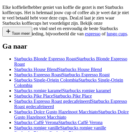
Elke koffieliefhebber geniet van koffie die gezet is met Starbucks
koffiecups. Het is helemaal jouw cup of coffee als je weet dat je niet
te veel betaald hebt voor deze cups. Deal.nl laat je zien waar
Starbucks koffiecups het voordeligst zijn. Bekijk onze
prijsvergelijking en vind snel en eenvoudig de beste Starbucks
koffiecups aanbieding, bijvoorbeeld die van
Toon meer
espresso
of
lungo cups
.
Ga naar
Starbucks Blonde Espresso Roast
Starbucks Blonde Espresso
Roast
Starbucks House Blend
Starbucks House Blend
Starbucks Espresso Roast
Starbucks Espresso Roast
Starbucks Single-Origin Colombia
Starbucks Single-Origin
Colombia
Starbucks romige karamel
Starbucks romige karamel
Starbucks Pike Place
Starbucks Pike Place
Starbucks Espresso Roast gedecafeïneerd
Starbucks Espresso
Roast gedecafeïneerd
Starbucks Dolce Gusto Hazelnoot Macchiato
Starbucks Dolce
Gusto Hazelnoot Macchiato
Starbucks Caffè Verona
Starbucks Caffè Verona
Starbucks romige vanille
Starbucks romige vanille