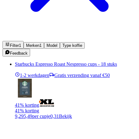
Filter
1
Merken
1
Model
Type koffie
Feedback
Starbucks Espresso Roast Nespresso cups - 18 stuks
1-2 werkdagen
Gratis verzending vanaf €50
41% korting
41% korting
9,29
5,49
per cupje
0,31
Bekijk