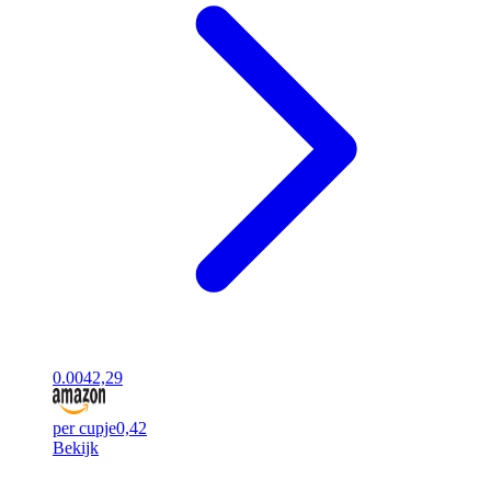
0.00
42,29
per cupje
0,42
Bekijk