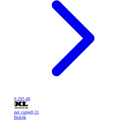
9,29
5,49
per cupje
0,31
Bekijk