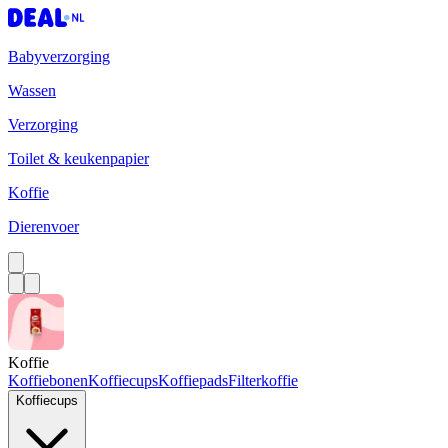
Babyverzorging
Wassen
Verzorging
Toilet & keukenpapier
Koffie
Dierenvoer
Koffie
Koffiebonen
Koffiecups
Koffiepads
Filterkoffie
Koffiecups