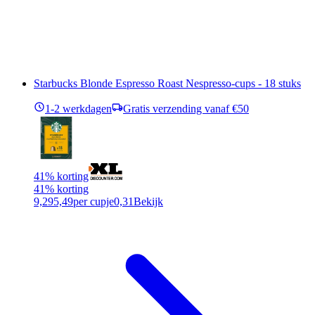
Starbucks Blonde Espresso Roast Nespresso-cups - 18 stuks
1-2 werkdagen
Gratis verzending vanaf €50
41% korting
41% korting
9,29
5,49
per cupje
0,31
Bekijk