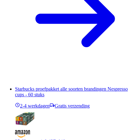
Starbucks proefpakket alle soorten brandingen Nespresso
cups - 60 stuks
2-4 werkdagen
Gratis verzending