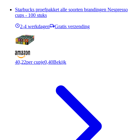
Starbucks proefpakket alle soorten brandingen Nespresso
cups - 100 stuks
2-4 werkdagen
Gratis verzending
40,22
per cupje
0,40
Bekijk