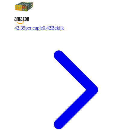
42,35
per cupje
0,42
Bekijk