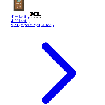
41% korting
41% korting
9,29
5,49
per cupje
0,31
Bekijk