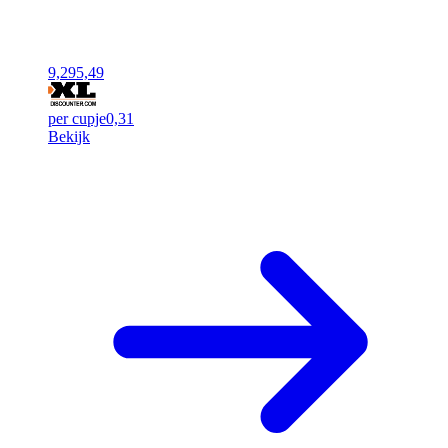
9,29
5,49
per cupje
0,31
Bekijk