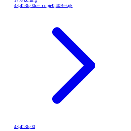
17% korting
43,45
36,00
per cupje
0,40
Bekijk
43,45
36,00