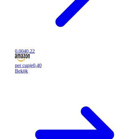
0.00
40,22
per cupje
0,40
Bekijk