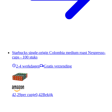
Starbucks single-origin Colombia medium roast Nespresso-
cups - 100 stuks
2-4 werkdagen
Gratis verzending
42,29
per cupje
0,42
Bekijk