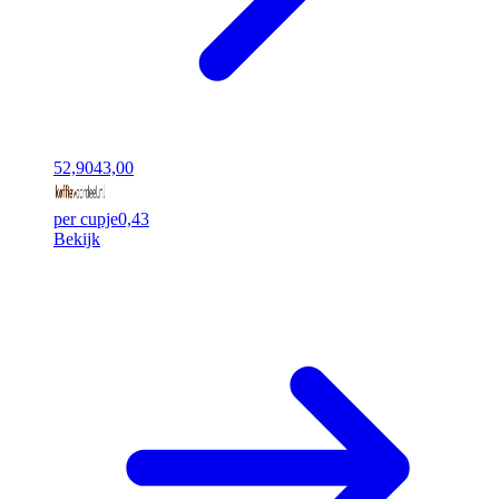
52,90
43,00
per cupje
0,43
Bekijk