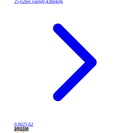
25,62
per cupje
0,43
Bekijk
0.00
25,62