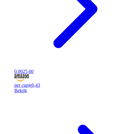
0.00
25,60
per cupje
0,43
Bekijk