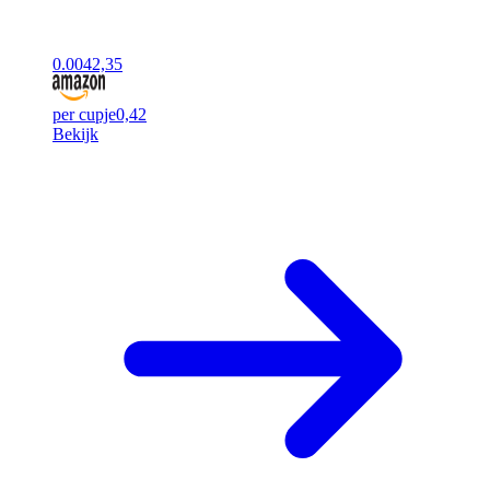
0.00
42,35
per cupje
0,42
Bekijk