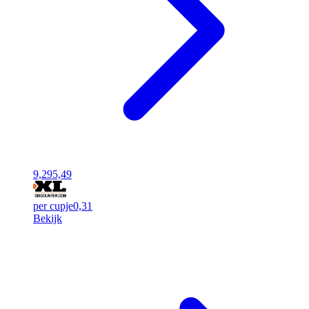
9,29
5,49
per cupje
0,31
Bekijk