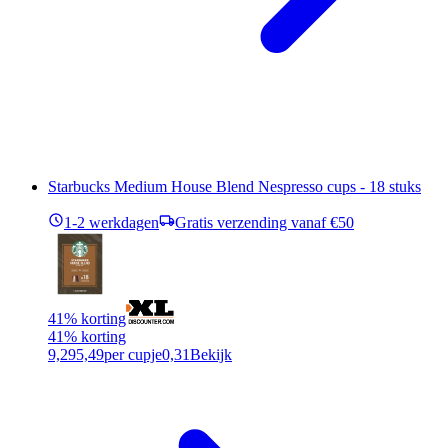
Starbucks Medium House Blend Nespresso cups - 18 stuks
1-2 werkdagen
Gratis verzending vanaf €50
41% korting
41% korting
9,29
5,49
per cupje
0,31
Bekijk