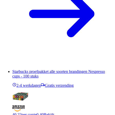
Starbucks proefpakket alle soorten brandingen Nespresso
cups - 100 stuks
2-4 werkdagen
Gratis verzending
40,22
per cupje
0,40
Bekijk