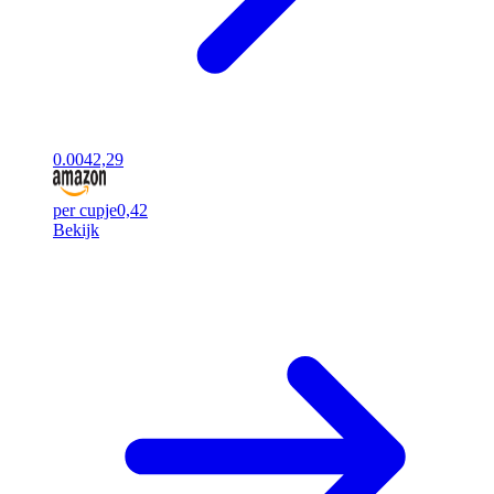
0.00
42,29
per cupje
0,42
Bekijk