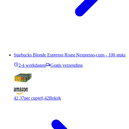
Starbucks Blonde Espresso Roast Nespresso-cups - 100 stuks
2-4 werkdagen
Gratis verzending
42,37
per cupje
0,42
Bekijk