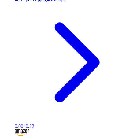
0.00
40,22