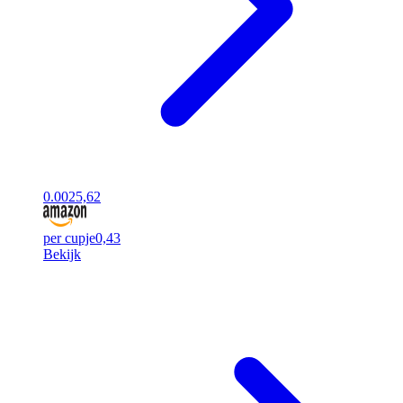
0.00
25,62
per cupje
0,43
Bekijk