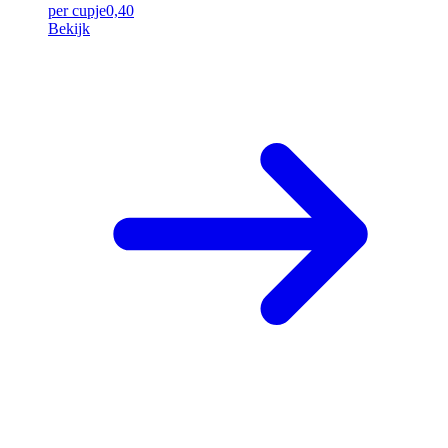
per cupje
0,40
Bekijk