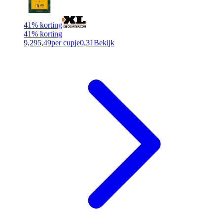
41% korting
41% korting
9,29
5,49
per cupje
0,31
Bekijk