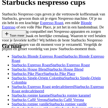
Starbucks nespresso cups
Starbucks Nespresso cups geven je die vertrouwde koffiesmaak van
Starbucks, gewoon thuis uit je eigen Nespresso machine. Of je nu
zin hebt in een krachtige
Espresso Roast
, een milde
Blonde
Espresso
of een volle Pike Place, je zet het in een handomdraai. De
cups zijn volledig compatibel met Nespresso apparaten en zorgen
voor een rijke smaak en heerlijke cremalaag. Waarom te veel betalen
Toon meer
voor je favoriete koffie? Wij hebben de beste Starbucks Nespresso
cup aanbiedingen van dit moment voor je verzameld. Vergelijk de
Ga naar
prijzen en geniet voordelig van jouw Starbucks-moment thuis.
Starbucks Blonde Espresso Roast
Starbucks Blonde Espresso
Roast
Starbucks Espresso Roast
Starbucks Espresso Roast
Starbucks House Blend
Starbucks House Blend
Starbucks Pike Place
Starbucks Pike Place
Starbucks Single-Origin Colombia
Starbucks Single-Origin
Colombia
Starbucks Espresso Roast gedecafeïneerd
Starbucks Espresso
Roast gedecafeïneerd
Starbucks romige karamel
Starbucks romige karamel
Starbucks Caffè Verona
Starbucks Caffè Verona
Starbucks romige vanille
Starbucks romige vanille