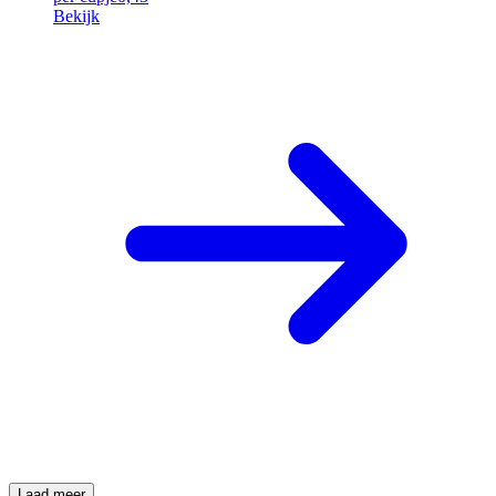
Bekijk
Laad meer