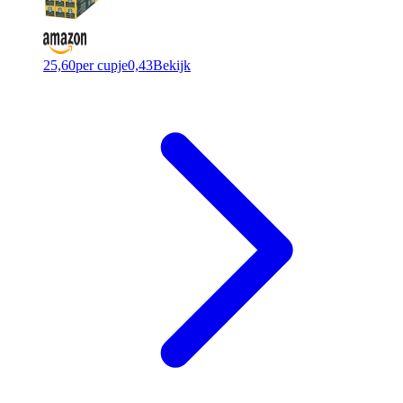
25,60
per cupje
0,43
Bekijk