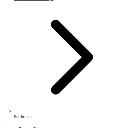
Starbucks