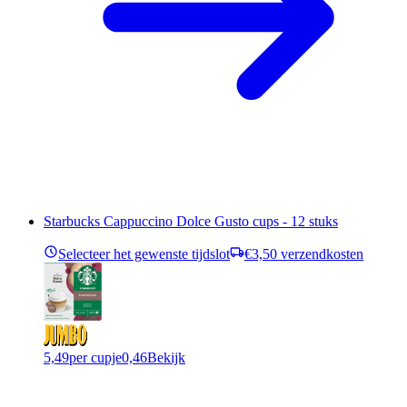
Starbucks Cappuccino Dolce Gusto cups - 12 stuks
Selecteer het gewenste tijdslot
€3,50 verzendkosten
5,49
per cupje
0,46
Bekijk