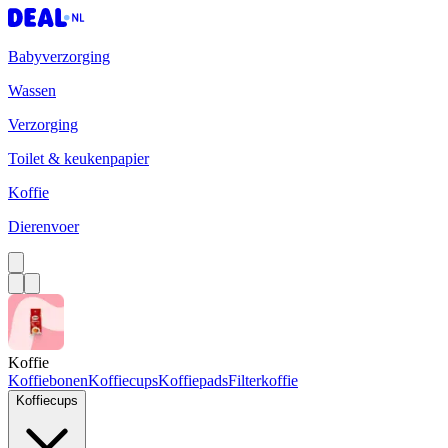
Babyverzorging
Wassen
Verzorging
Toilet & keukenpapier
Koffie
Dierenvoer
Koffie
Koffiebonen
Koffiecups
Koffiepads
Filterkoffie
Koffiecups