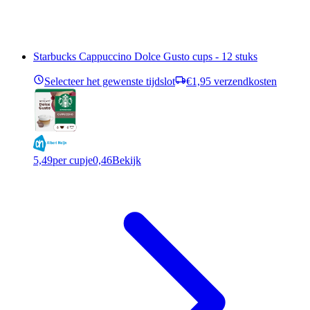
Starbucks Cappuccino Dolce Gusto cups - 12 stuks
Selecteer het gewenste tijdslot
€1,95 verzendkosten
5,49
per cupje
0,46
Bekijk