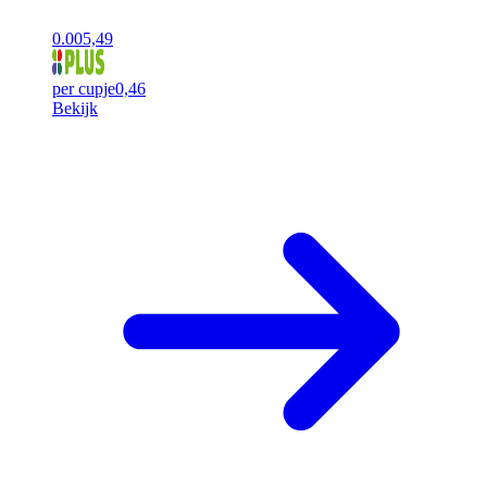
0.00
5,49
per cupje
0,46
Bekijk