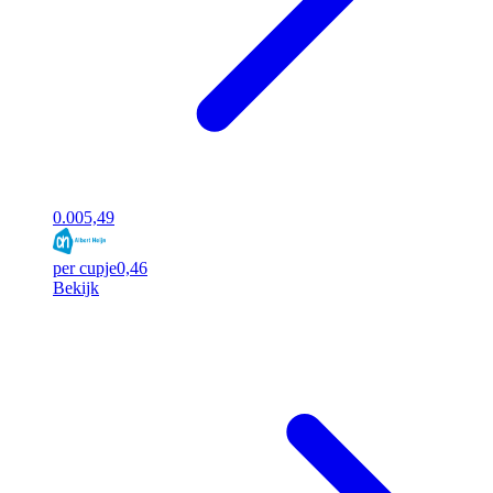
0.00
5,49
per cupje
0,46
Bekijk