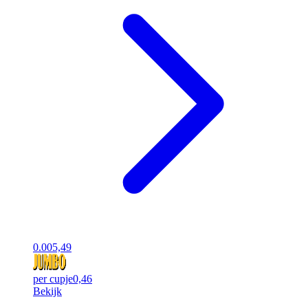
0.00
5,49
per cupje
0,46
Bekijk