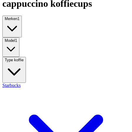
cappuccino koffiecups
Merken
1
Model
1
Type koffie
Starbucks