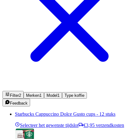
Filter
2
Merken
1
Model
1
Type koffie
Feedback
Starbucks Cappuccino Dolce Gusto cups - 12 stuks
Selecteer het gewenste tijdslot
€3,95 verzendkosten