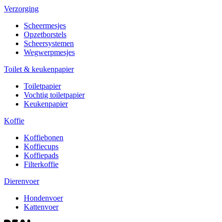
Verzorging
Scheermesjes
Opzetborstels
Scheersystemen
Wegwerpmesjes
Toilet & keukenpapier
Toiletpapier
Vochtig toiletpapier
Keukenpapier
Koffie
Koffiebonen
Koffiecups
Koffiepads
Filterkoffie
Dierenvoer
Hondenvoer
Kattenvoer