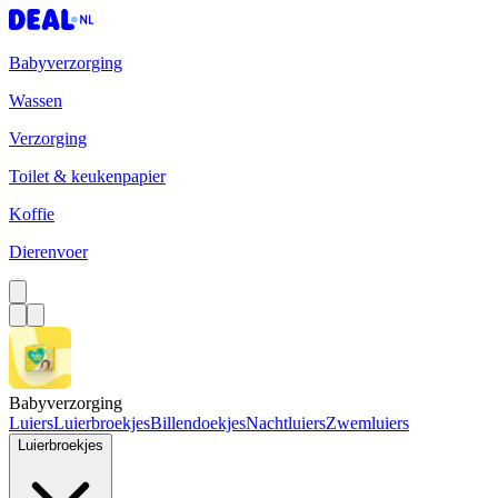
Babyverzorging
Wassen
Verzorging
Toilet & keukenpapier
Koffie
Dierenvoer
Babyverzorging
Luiers
Luierbroekjes
Billendoekjes
Nachtluiers
Zwemluiers
Luierbroekjes