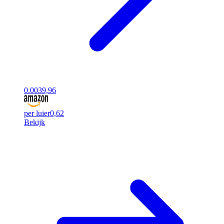
0.00
39,96
per luier
0,62
Bekijk