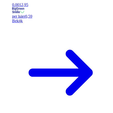
0.00
12,95
per luier
0,59
Bekijk