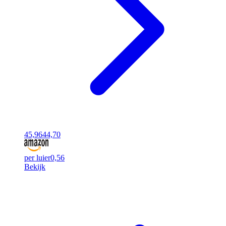
45,96
44,70
per luier
0,56
Bekijk