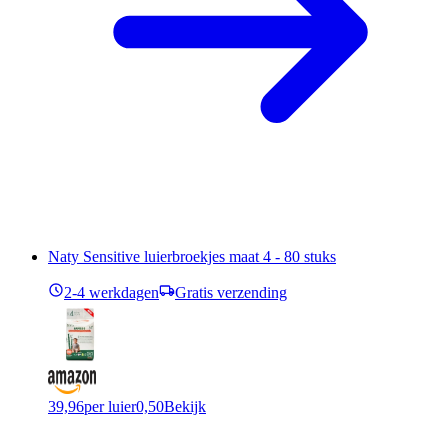
Naty Sensitive luierbroekjes maat 4 - 80 stuks
2-4 werkdagen
Gratis verzending
39,96
per luier
0,50
Bekijk