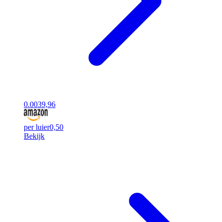
0.00
39,96
per luier
0,50
Bekijk