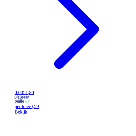
0.00
51,80
per luier
0,59
Bekijk