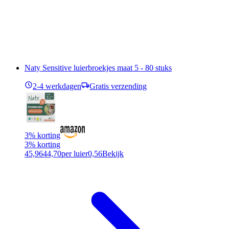
Naty Sensitive luierbroekjes maat 5 - 80 stuks
2-4 werkdagen
Gratis verzending
3% korting
3% korting
45,96
44,70
per luier
0,56
Bekijk