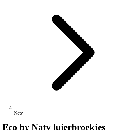
Naty
Eco by Naty luierbroekjes