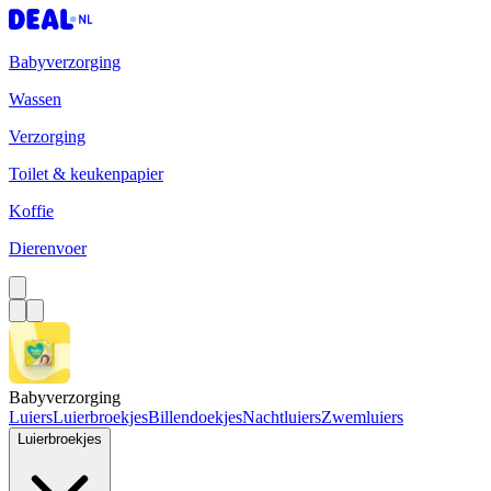
Babyverzorging
Wassen
Verzorging
Toilet & keukenpapier
Koffie
Dierenvoer
Babyverzorging
Luiers
Luierbroekjes
Billendoekjes
Nachtluiers
Zwemluiers
Luierbroekjes