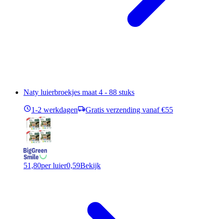
Naty luierbroekjes maat 4 - 88 stuks
1-2 werkdagen
Gratis verzending vanaf €55
51,80
per luier
0,59
Bekijk