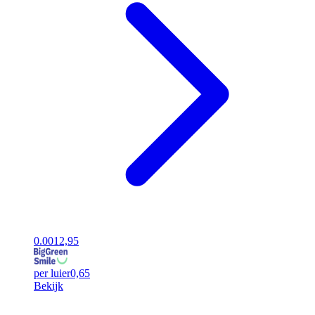
0.00
12,95
per luier
0,65
Bekijk