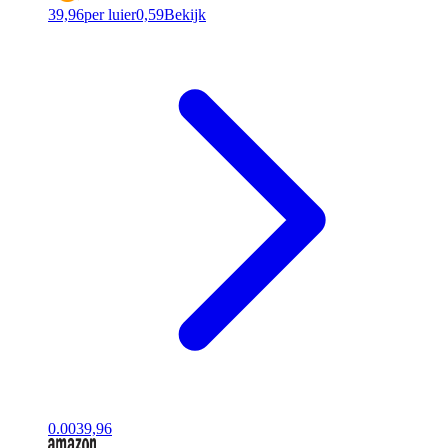
39,96
per luier
0,59
Bekijk
0.00
39,96