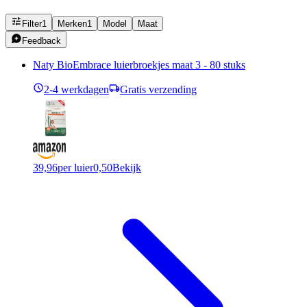
Filter
1
Merken
1
Model
Maat
Feedback
Naty BioEmbrace luierbroekjes maat 3 - 80 stuks
2-4 werkdagen
Gratis verzending
39,96
per luier
0,50
Bekijk