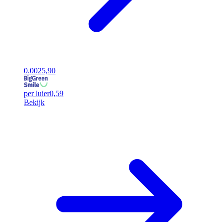
0.00
25,90
per luier
0,59
Bekijk