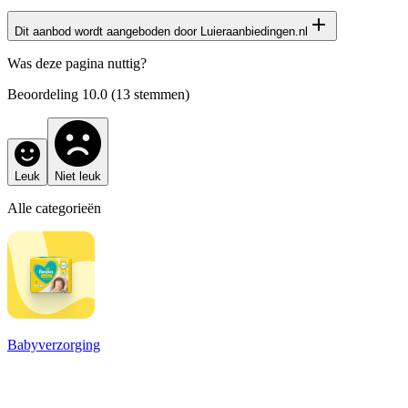
Dit aanbod wordt aangeboden door Luieraanbiedingen.nl
Het productaanbod op deze pagina is afkomstig van onze
Was deze pagina nuttig?
samenwerking met de website
Luieraanbiedingen.nl
Beoordeling
10.0
(
13
stemmen)
Leuk
Niet leuk
Alle categorieën
Babyverzorging