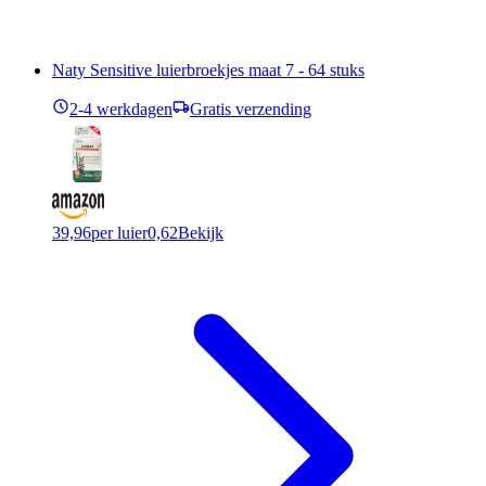
Naty Sensitive luierbroekjes maat 7 - 64 stuks
2-4 werkdagen
Gratis verzending
39,96
per luier
0,62
Bekijk