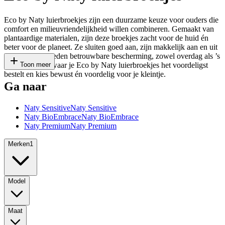
Eco by Naty luierbroekjes zijn een duurzame keuze voor ouders die
comfort en milieuvriendelijkheid willen combineren. Gemaakt van
plantaardige materialen, zijn deze broekjes zacht voor de huid én
beter voor de planeet. Ze sluiten goed aan, zijn makkelijk aan en uit
te trekken en bieden betrouwbare bescherming, zowel overdag als ’s
nachts. Bekijk waar je Eco by Naty luierbroekjes het voordeligst
Toon meer
bestelt en kies bewust én voordelig voor je kleintje.
Ga naar
Naty Sensitive
Naty Sensitive
Naty BioEmbrace
Naty BioEmbrace
Naty Premium
Naty Premium
Merken
1
Model
Maat