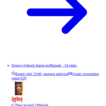
Douwe Egberts Intens koffiepads - 54 stuks
Bestel vóór 23:00, morgen geleverd
Gratis verzending
vanaf €29
9,79
per kopje
0,18
Bekijk