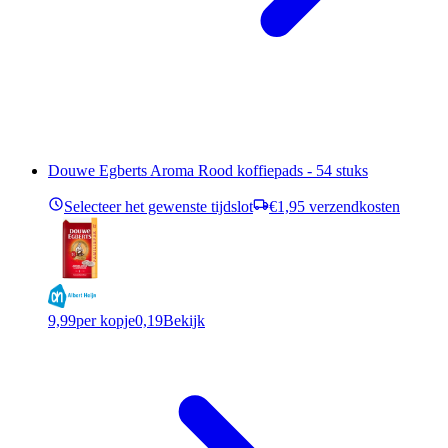
Douwe Egberts Aroma Rood koffiepads - 54 stuks
Selecteer het gewenste tijdslot
€1,95 verzendkosten
9,99
per kopje
0,19
Bekijk