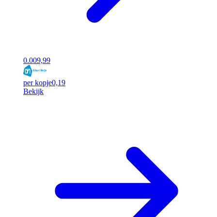
0.00
9,99
per kopje
0,19
Bekijk