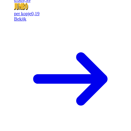
0.00
9,99
per kopje
0,19
Bekijk