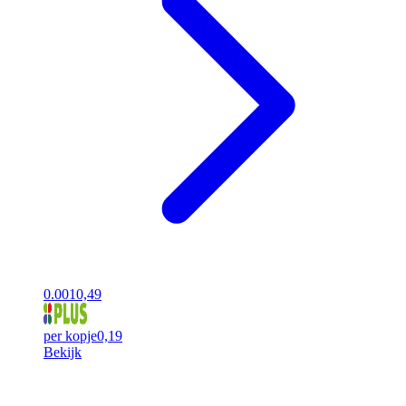
0.00
10,49
per kopje
0,19
Bekijk