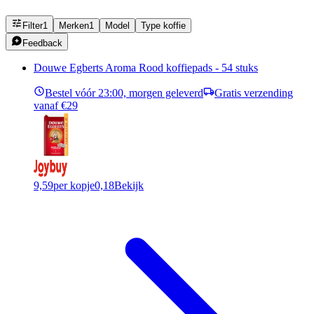
Filter
1
Merken
1
Model
Type koffie
Feedback
Douwe Egberts Aroma Rood koffiepads - 54 stuks
Bestel vóór 23:00, morgen geleverd
Gratis verzending
vanaf €29
9,59
per kopje
0,18
Bekijk