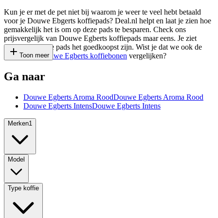
Kun je er met de pet niet bij waarom je weer te veel hebt betaald
voor je Douwe Ebgerts koffiepads? Deal.nl helpt en laat je zien hoe
gemakkelijk het is om op deze pads te besparen. Check ons
prijsvergelijk van Douwe Egberts koffiepads maar eens. Je ziet
direct waar deze pads het goedkoopst zijn. Wist je dat we ook de
prijzen van
Toon meer
Douwe Egberts koffiebonen
vergelijken?
Ga naar
Douwe Egberts Aroma Rood
Douwe Egberts Aroma Rood
Douwe Egberts Intens
Douwe Egberts Intens
Merken
1
Model
Type koffie