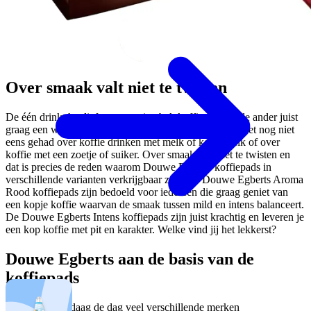
Over smaak valt niet te twisten
De één drinkt het liefst een stevige bak koffie, terwijl de ander juist
graag een wat milder kopje koffie drinkt. Dan hebben het nog niet
eens gehad over koffie drinken met melk of koffiemelk of over
koffie met een zoetje of suiker. Over smaak valt niet te twisten en
dat is precies de reden waarom Douwe Egberts koffiepads in
verschillende varianten verkrijgbaar zijn. De Douwe Egberts Aroma
Rood koffiepads zijn bedoeld voor iedereen die graag geniet van
een kopje koffie waarvan de smaak tussen mild en intens balanceert.
De Douwe Egberts Intens koffiepads zijn juist krachtig en leveren je
een kop koffie met pit en karakter. Welke vind jij het lekkerst?
Douwe Egberts aan de basis van de
koffiepads
Hoewel er vandaag de dag veel verschillende merken