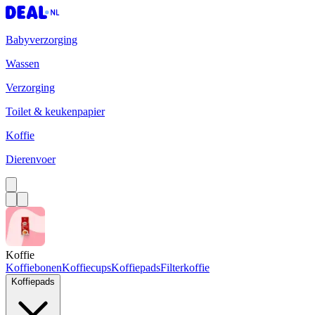
Babyverzorging
Wassen
Verzorging
Toilet & keukenpapier
Koffie
Dierenvoer
Koffie
Koffiebonen
Koffiecups
Koffiepads
Filterkoffie
Koffiepads