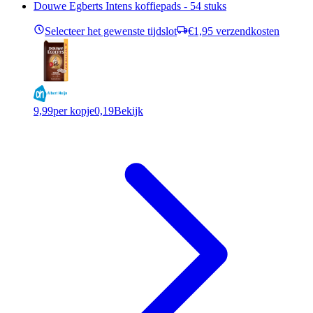
Douwe Egberts Intens koffiepads - 54 stuks
Selecteer het gewenste tijdslot
€1,95 verzendkosten
9,99
per kopje
0,19
Bekijk