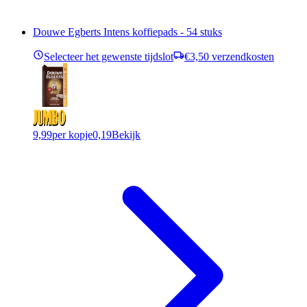
Douwe Egberts Intens koffiepads - 54 stuks
Selecteer het gewenste tijdslot
€3,50 verzendkosten
9,99
per kopje
0,19
Bekijk