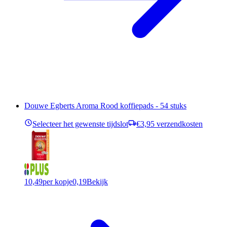
Douwe Egberts Aroma Rood koffiepads - 54 stuks
Selecteer het gewenste tijdslot
€3,95 verzendkosten
10,49
per kopje
0,19
Bekijk