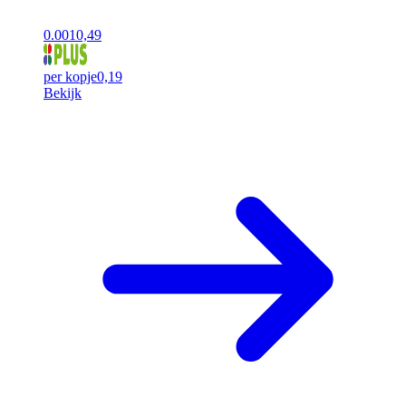
0.00
10,49
per kopje
0,19
Bekijk