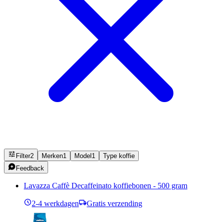
Filter
2
Merken
1
Model
1
Type koffie
Feedback
Lavazza Caffè Decaffeinato koffiebonen - 500 gram
2-4 werkdagen
Gratis verzending