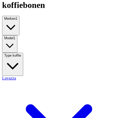
koffiebonen
Merken
1
Model
1
Type koffie
Lavazza