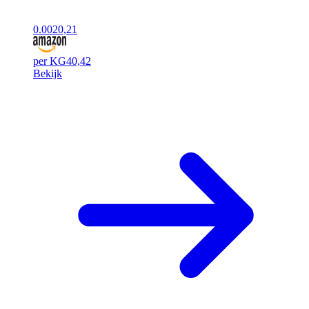
0.00
20,21
per KG
40,42
Bekijk