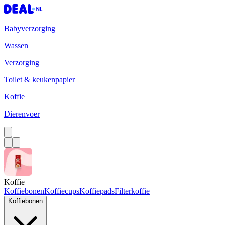
Babyverzorging
Wassen
Verzorging
Toilet & keukenpapier
Koffie
Dierenvoer
Koffie
Koffiebonen
Koffiecups
Koffiepads
Filterkoffie
Koffiebonen