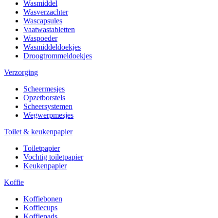
Wasmiddel
Wasverzachter
Wascapsules
Vaatwastabletten
Waspoeder
Wasmiddeldoekjes
Droogtrommeldoekjes
Verzorging
Scheermesjes
Opzetborstels
Scheersystemen
Wegwerpmesjes
Toilet & keukenpapier
Toiletpapier
Vochtig toiletpapier
Keukenpapier
Koffie
Koffiebonen
Koffiecups
Koffiepads