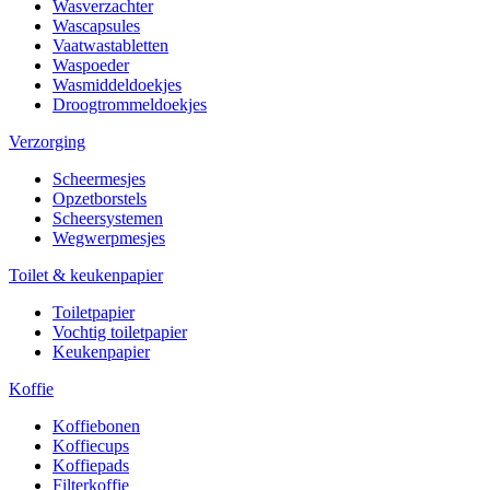
Wasverzachter
Wascapsules
Vaatwastabletten
Waspoeder
Wasmiddeldoekjes
Droogtrommeldoekjes
Verzorging
Scheermesjes
Opzetborstels
Scheersystemen
Wegwerpmesjes
Toilet & keukenpapier
Toiletpapier
Vochtig toiletpapier
Keukenpapier
Koffie
Koffiebonen
Koffiecups
Koffiepads
Filterkoffie