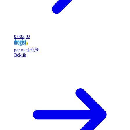
0.00
2,92
per mesje
0,58
Bekijk