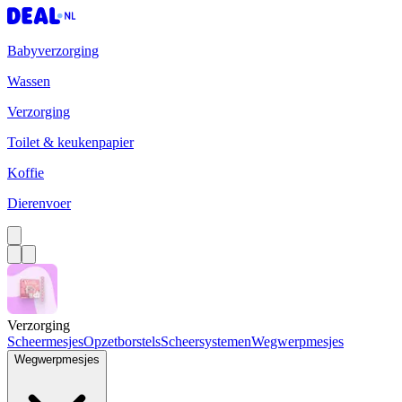
Babyverzorging
Wassen
Verzorging
Toilet & keukenpapier
Koffie
Dierenvoer
Verzorging
Scheermesjes
Opzetborstels
Scheersystemen
Wegwerpmesjes
Wegwerpmesjes