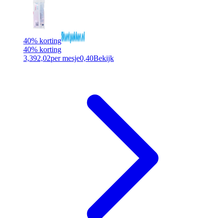
40% korting
40% korting
3,39
2,02
per mesje
0,40
Bekijk