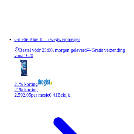
Gillette Blue II - 5 wegwerpmesjes
Bestel vóór 23:00, morgen geleverd
Gratis verzending
vanaf €20
21% korting
21% korting
2,59
2,05
per mesje
0,41
Bekijk