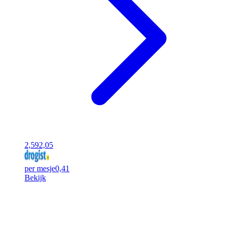
2,59
2,05
per mesje
0,41
Bekijk