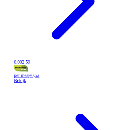
0.00
2,59
per mesje
0,52
Bekijk