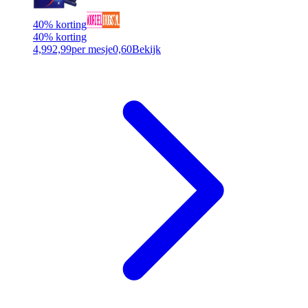
40% korting
40% korting
4,99
2,99
per mesje
0,60
Bekijk