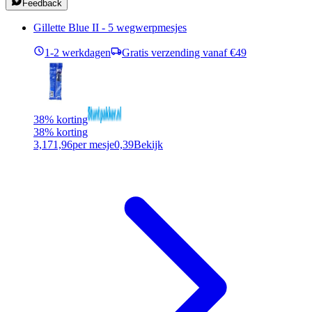
Feedback
Gillette Blue II - 5 wegwerpmesjes
1-2 werkdagen
Gratis verzending vanaf €49
38% korting
38% korting
3,17
1,96
per mesje
0,39
Bekijk