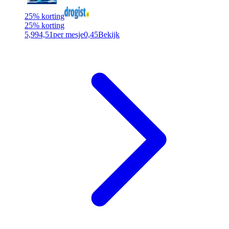
25% korting
25% korting
5,99
4,51
per mesje
0,45
Bekijk