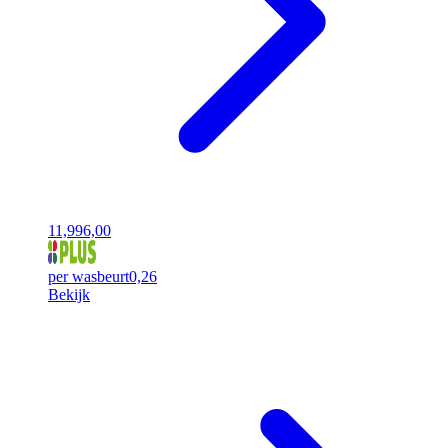
11,99
6,00
per wasbeurt
0,26
Bekijk