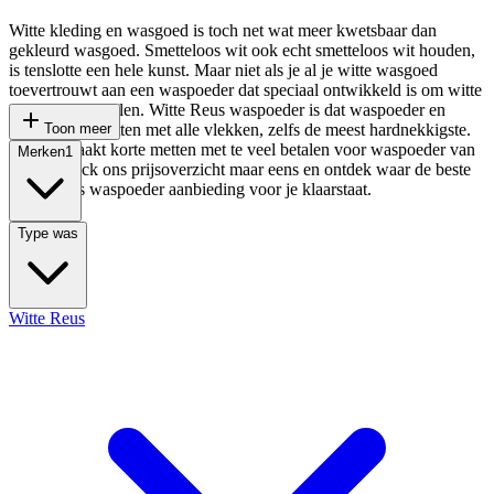
Witte kleding en wasgoed is toch net wat meer kwetsbaar dan
gekleurd wasgoed. Smetteloos wit ook echt smetteloos wit houden,
is tenslotte een hele kunst. Maar niet als je al je witte wasgoed
toevertrouwt aan een waspoeder dat speciaal ontwikkeld is om witte
was te laten stralen. Witte Reus waspoeder is dat waspoeder en
maakt korte metten met alle vlekken, zelfs de meest hardnekkigste.
Toon meer
Deal.nl maakt korte metten met te veel betalen voor waspoeder van
Merken
1
Reus. Check ons prijsoverzicht maar eens en ontdek waar de beste
Witte Reus waspoeder aanbieding voor je klaarstaat.
Type was
Witte Reus