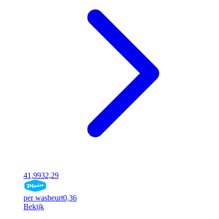
41,99
32,29
per wasbeurt
0,36
Bekijk