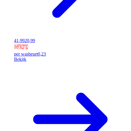
41,99
20,99
per wasbeurt
0,23
Bekijk