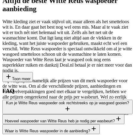
Altijd de beste Witte Reus waspoeder
aanbieding
Witte kleding ziet er vaak stijlvol uit, maar alleen als het smetteloos
wit is. En daar gaat het best nog wel eens mis. Maar al te vaak ziet
wit er toch nét niet helemaal wit uit. Zelfs als het net uit de
wasmachine komt. Dat ligt lang niet altijd aan de vlekken in de
kleding, want het juiste waspoeder gebruiken, maakt echt wel een
verschil. Witte Reus waspoeder is speciaal ontwikkeld om al je witte
wasgoed smetteloos schoon uit de wasmachine te laten komen.
Waspoeder van Witte Reus laat je wasgoed ook nog eens
superlekker ruiken en dankzij Deal.nl betaal je er niet meer voor dan
nodig is.
Toon meer
Wij vergelijken namelijk alle prijzen van dit merk waspoeder voor
de witte was. Om al die verschillende prijzen, aanbiedingen en
FAQ
voordeelverpakkingen goed met elkaar te vergelijken, hebben we
alle prijzen omgerekend naar de prijs per wasbeurt. Wel zo eerlijk
toch? De beste deals hebben we voor je verzameld in ons
Kun je Witte Reus waspoeder ook rechtstreeks op je wasgoed gooien?
prijsoverzicht. Bekijk dit prijsoverzicht maar eens, want dat is de
snelste en eenvoudigste manier om de beste Witte Reus waspoeder
van dit moment te vinden.
Hoeveel waspoeder van Witte Reus heb je nodig per wasbeurt?
Nee, dat moet je niet doen. Doe het waspoeder in het daarvoor
bestemde vakje van je wasmachine. Dit is, uitgaande van een
Waar is Witte Reus waspoeder in de aanbieding?
Voor het antwoord op deze vraag verwijzen we je door naar de
hoofdwas, het grootste vakje in het laatje, ook wel te herkennen aan