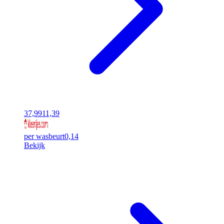
37,99
11,39
per wasbeurt
0,14
Bekijk