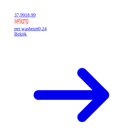
37,99
18,99
per wasbeurt
0,24
Bekijk