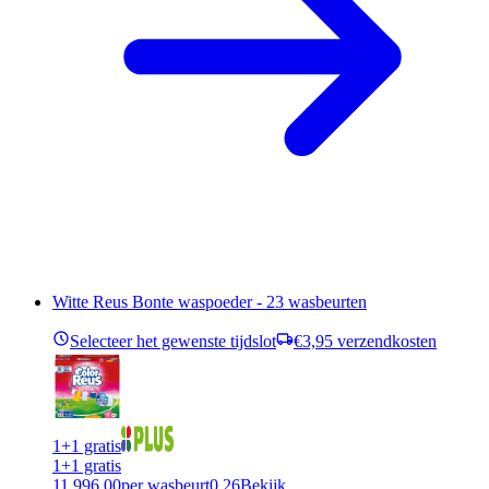
Witte Reus Bonte waspoeder - 23 wasbeurten
Selecteer het gewenste tijdslot
€3,95 verzendkosten
1+1 gratis
1+1 gratis
11,99
6,00
per wasbeurt
0,26
Bekijk