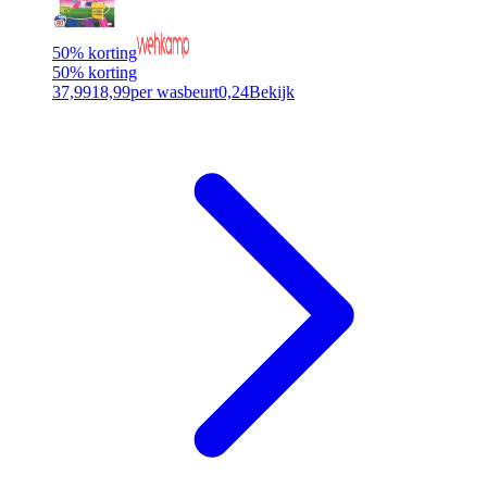
50% korting
50% korting
37,99
18,99
per wasbeurt
0,24
Bekijk