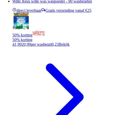
Witte Reus witte was waspoeder - 90 wasbeurten
direct leverbaar
Gratis verzending vanaf €25
50% korting
50% korting
41,99
20,99
per wasbeurt
0,23
Bekijk