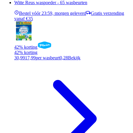
Witte Reus waspoeder - 65 wasbeurten
Bestel vóór 23:59, morgen geleverd
Gratis verzending
vanaf €35
42% korting
42% korting
30,99
17,99
per wasbeurt
0,28
Bekijk