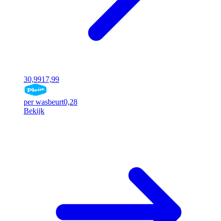
30,99
17,99
per wasbeurt
0,28
Bekijk