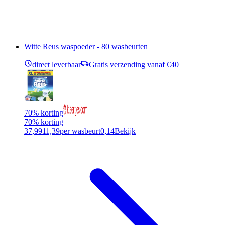
Witte Reus waspoeder - 80 wasbeurten
direct leverbaar
Gratis verzending vanaf €40
70% korting
70% korting
37,99
11,39
per wasbeurt
0,14
Bekijk