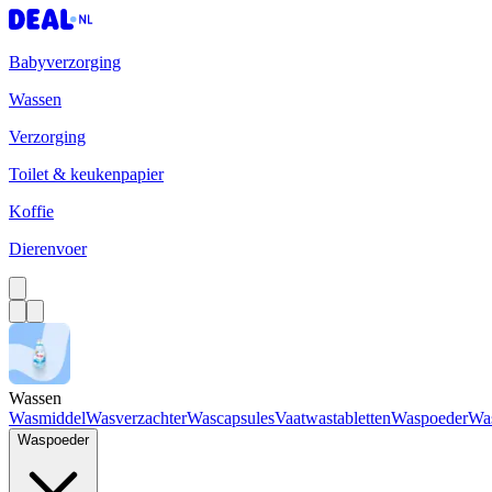
Babyverzorging
Wassen
Verzorging
Toilet & keukenpapier
Koffie
Dierenvoer
Wassen
Wasmiddel
Wasverzachter
Wascapsules
Vaatwastabletten
Waspoeder
Wa
Waspoeder