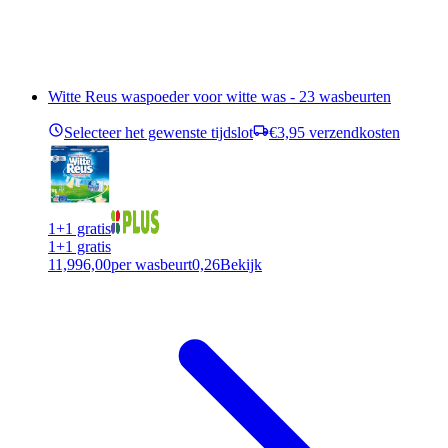
Witte Reus waspoeder voor witte was - 23 wasbeurten
Selecteer het gewenste tijdslot
€3,95 verzendkosten
1+1 gratis
1+1 gratis
11,99
6,00
per wasbeurt
0,26
Bekijk