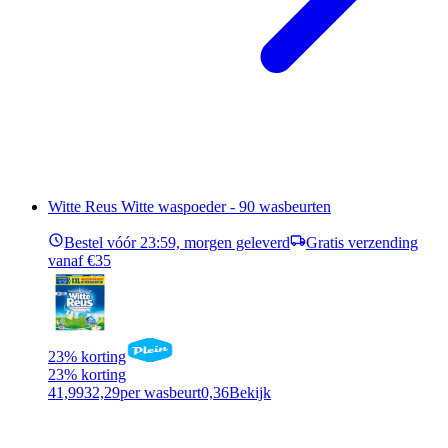
Witte Reus Witte waspoeder - 90 wasbeurten
Bestel vóór 23:59, morgen geleverd
Gratis verzending
vanaf €35
23% korting
23% korting
41,99
32,29
per wasbeurt
0,36
Bekijk