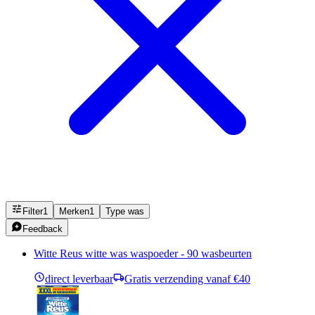
Filter
1
Merken
1
Type was
Feedback
Witte Reus witte was waspoeder - 90 wasbeurten
direct leverbaar
Gratis verzending vanaf €40