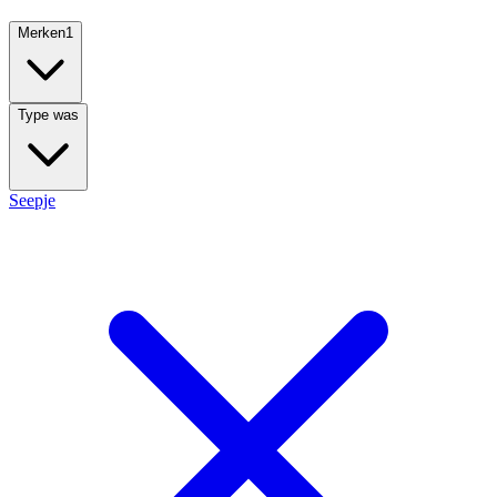
Merken
1
Type was
Seepje