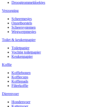
Droogtrommeldoekjes
Verzorging
Scheermesjes
Opzetborstels
Scheersystemen
Wegwerpmesjes
Toilet & keukenpapier
Toiletpapier
Vochtig toiletpapier
Keukenpapier
Koffie
Koffiebonen
Koffiecups
Koffiepads
Filterkoffie
Dierenvoer
Hondenvoer
Kattenvoer