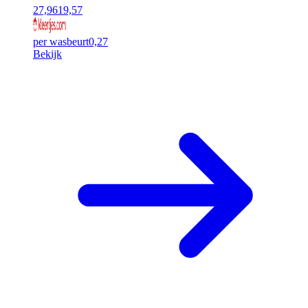
27,96
19,57
per wasbeurt
0,27
Bekijk