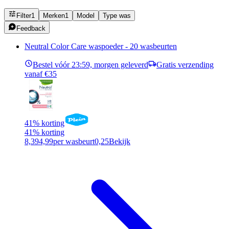
Filter
1
Merken
1
Model
Type was
Feedback
Neutral Color Care waspoeder - 20 wasbeurten
Bestel vóór 23:59, morgen geleverd
Gratis verzending
vanaf €35
41% korting
41% korting
8,39
4,99
per wasbeurt
0,25
Bekijk