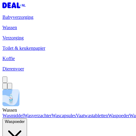
Babyverzorging
Wassen
Verzorging
Toilet & keukenpapier
Koffie
Dierenvoer
Wassen
Wasmiddel
Wasverzachter
Wascapsules
Vaatwastabletten
Waspoeder
Wa
Waspoeder