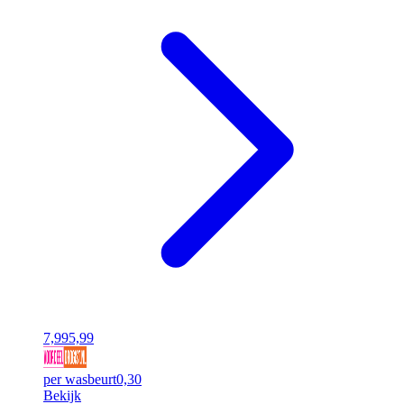
7,99
5,99
per wasbeurt
0,30
Bekijk