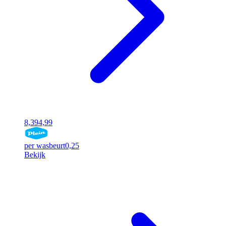
8,39
4,99
per wasbeurt
0,25
Bekijk