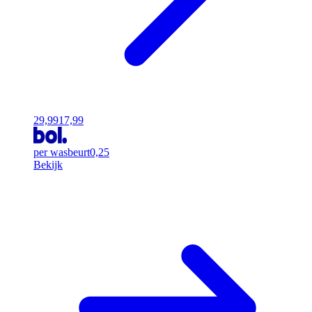
29,99
17,99
per wasbeurt
0,25
Bekijk