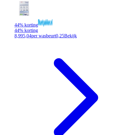
44% korting
44% korting
8,99
5,04
per wasbeurt
0,25
Bekijk