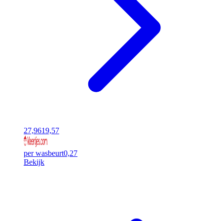
27,96
19,57
per wasbeurt
0,27
Bekijk