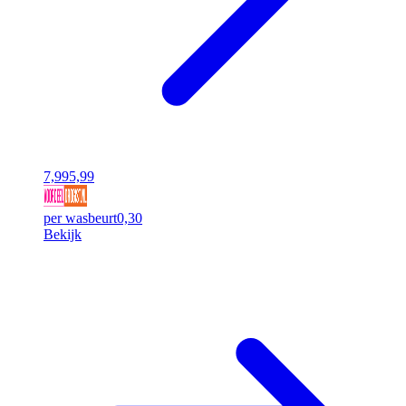
7,99
5,99
per wasbeurt
0,30
Bekijk