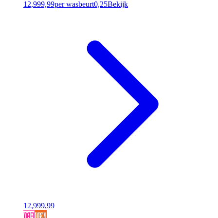
12,99
9,99
per wasbeurt
0,25
Bekijk
12,99
9,99