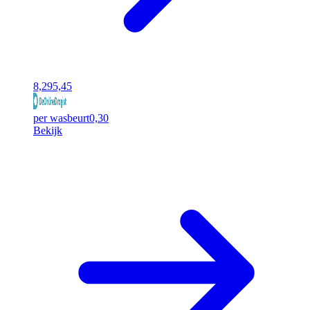
8,29
5,45
per wasbeurt
0,30
Bekijk