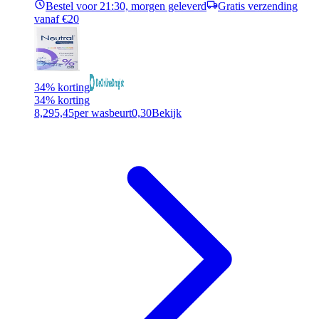
Bestel voor 21:30, morgen geleverd
Gratis verzending
vanaf €20
34% korting
34% korting
8,29
5,45
per wasbeurt
0,30
Bekijk