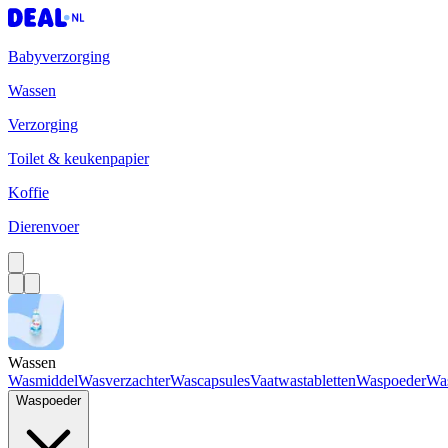
Babyverzorging
Wassen
Verzorging
Toilet & keukenpapier
Koffie
Dierenvoer
Wassen
Wasmiddel
Wasverzachter
Wascapsules
Vaatwastabletten
Waspoeder
Wa
Waspoeder