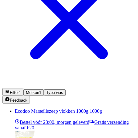
Filter
1
Merken
1
Type was
Feedback
Ecodoo Marseillezeep vlokken 1000g 1000g
Bestel vóór 23:00, morgen geleverd
Gratis verzending
vanaf €20