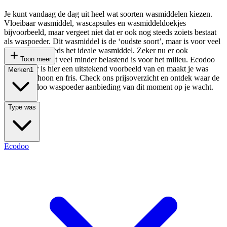
Je kunt vandaag de dag uit heel wat soorten wasmiddelen kiezen.
Vloeibaar wasmiddel, wascapsules en wasmiddeldoekjes
bijvoorbeeld, maar vergeet niet dat er ook nog steeds zoiets bestaat
als waspoeder. Dit wasmiddel is de ‘oudste soort’, maar is voor veel
mensen nog steeds het ideale wasmiddel. Zeker nu er ook
waspoeder is dat veel minder belastend is voor het milieu. Ecodoo
Toon meer
waspoeder is hier een uitstekend voorbeeld van en maakt je was
Merken
1
stralend schoon en fris. Check ons prijsoverzicht en ontdek waar de
beste Ecodoo waspoeder aanbieding van dit moment op je wacht.
Type was
Ecodoo