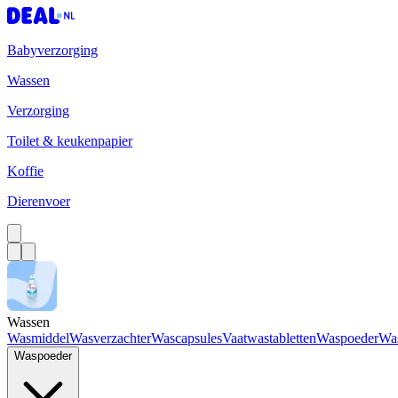
Babyverzorging
Wassen
Verzorging
Toilet & keukenpapier
Koffie
Dierenvoer
Wassen
Wasmiddel
Wasverzachter
Wascapsules
Vaatwastabletten
Waspoeder
Wa
Waspoeder