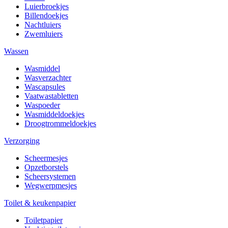
Luierbroekjes
Billendoekjes
Nachtluiers
Zwemluiers
Wassen
Wasmiddel
Wasverzachter
Wascapsules
Vaatwastabletten
Waspoeder
Wasmiddeldoekjes
Droogtrommeldoekjes
Verzorging
Scheermesjes
Opzetborstels
Scheersystemen
Wegwerpmesjes
Toilet & keukenpapier
Toiletpapier