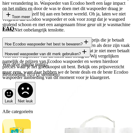
hier verandering in. Waspoeder van Ecodoo heeft een lage impact
op het milieu en door de was te doen met dit waspoeder draag je
heel eenvoudig zelf bij aan een betere wereld. Oh ja, laten we niet
Toon meer
vergeten dat Ecodoo waspoeder er ook voor zorgt dat je wasgoed
stralend schoon en met een aangenaam frisse geur uit je wasmachine
FAQ
komt. Niet onbelangrijk tenslotte.
Wat ook niet onbelangrijk is, dat is uiteraard de prijs die je betaalt
Hoe Ecodoo waspoeder het best te bewaren?
voor Ecodoo waspoeder. Duurzame wasmiddelen als deze zijn vaak
(nog) wat duurder, maar Deal.nl zorgt ervoor dat je niet meer betaalt
Hoeveel waspoeder van dit merk gebruiken?
Het waspoeder van dit merk bewaar je het beste op een koele en
voor het waspoeder van dit merk dan nodig is. Wij vergelijken
droge plaats. Met name dit laatste is van belang om te voorkomen
namelijk de prijzen van Ecodoo waspoeder en weten hierdoor
Voor de juiste dosering van dit waspoeder verwijzen we je naar de
Was deze pagina nuttig?
dat het poeder in de verpakking gaat klonteren. Verder is het
precies waar je het goedkoopst uit bent. Bekijk ons prijsoverzicht
verpakking. Hierop vind je de door de fabrikant aangeraden
belangrijk dat ervoor zorgt dat kinderen er niet bij kunnen.
maar eens, want daar hebben we de beste deals en de beste Ecodoo
Beoordeling
10.0
(
1
stemmen)
dosering. Natuurlijk kun je hiervan afwijken, maar doe dit alleen als
waspoeder aanbieding van dit moment voor je klaargezet.
je hier een goede reden voor hebt. Bijvoorbeeld als je vindt dat je
was onvoldoende schoon is of iets meer mag ruiken als het uit de
machine komt.
Leuk
Niet leuk
Alle categorieën