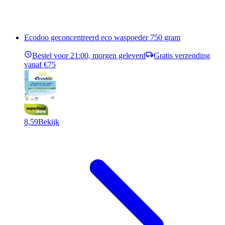
Ecodoo geconcentreerd eco waspoeder 750 gram
Bestel voor 21:00, morgen geleverd
Gratis verzending
vanaf €75
8,59
Bekijk