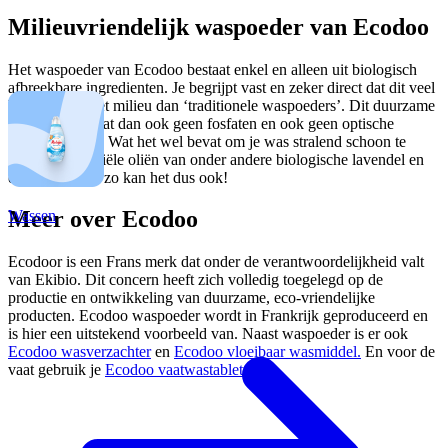
Milieuvriendelijk waspoeder van Ecodoo
Het waspoeder van Ecodoo bestaat enkel en alleen uit biologisch
afbreekbare ingredienten. Je begrijpt vast en zeker direct dat dit veel
beter is voor het milieu dan ‘traditionele waspoeders’. Dit duurzame
wasmiddel bevat dan ook geen fosfaten en ook geen optische
bleekmiddelen. Wat het wel bevat om je was stralend schoon te
maken? Essentiële oliën van onder andere biologische lavendel en
eucalyptus. Ja, zo kan het dus ook!
Meer over Ecodoo
Wassen
Ecodoor is een Frans merk dat onder de verantwoordelijkheid valt
van Ekibio. Dit concern heeft zich volledig toegelegd op de
productie en ontwikkeling van duurzame, eco-vriendelijke
producten. Ecodoo waspoeder wordt in Frankrijk geproduceerd en
is hier een uitstekend voorbeeld van. Naast waspoeder is er ook
Ecodoo wasverzachter
en
Ecodoo vloeibaar wasmiddel.
En voor de
vaat gebruik je
Ecodoo vaatwastabletten
.