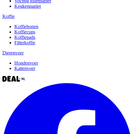
Vochtig toiletpapier
Keukenpapier
Koffie
Koffiebonen
Koffiecups
Koffiepads
Filterkoffie
Dierenvoer
Hondenvoer
Kattenvoer