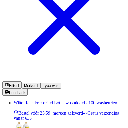
Filter
1
Merken
1
Type was
Feedback
Witte Reus Frisse Gel Lotus wasmiddel - 100 wasbeurten
Bestel vóór 23:59, morgen geleverd
Gratis verzending
vanaf €35