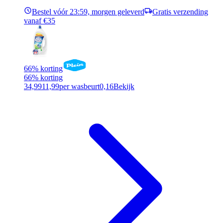
Bestel vóór 23:59, morgen geleverd
Gratis verzending
vanaf €35
66% korting
66% korting
34,99
11,99
per wasbeurt
0,16
Bekijk