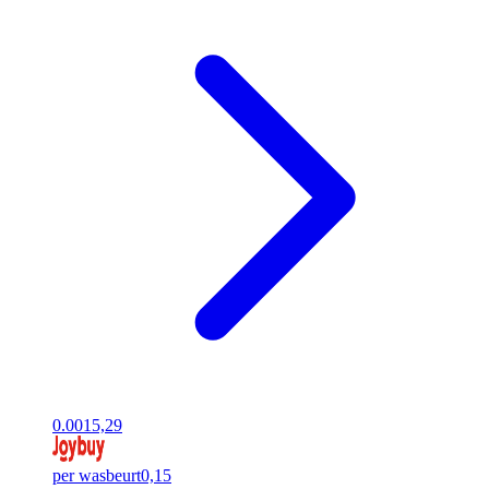
0.00
15,29
per wasbeurt
0,15