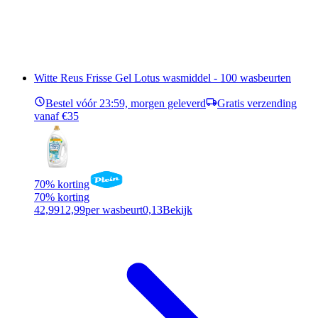
Witte Reus Frisse Gel Lotus wasmiddel - 100 wasbeurten
Bestel vóór 23:59, morgen geleverd
Gratis verzending
vanaf €35
70% korting
70% korting
42,99
12,99
per wasbeurt
0,13
Bekijk