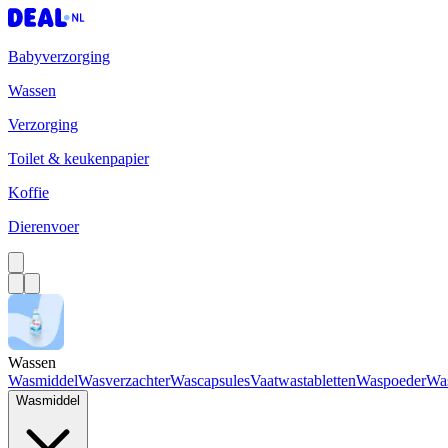
Babyverzorging
Wassen
Verzorging
Toilet & keukenpapier
Koffie
Dierenvoer
Wassen
Wasmiddel
Wasverzachter
Wascapsules
Vaatwastabletten
Waspoeder
Wa
Wasmiddel