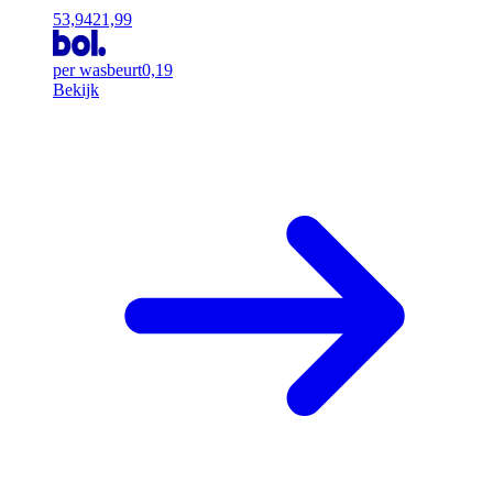
53,94
21,99
per wasbeurt
0,19
Bekijk