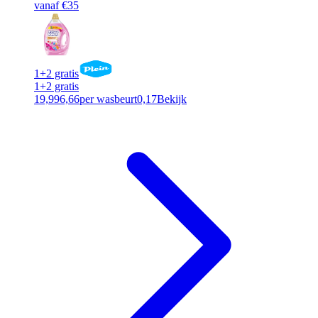
vanaf €35
1+2 gratis
1+2 gratis
19,99
6,66
per wasbeurt
0,17
Bekijk