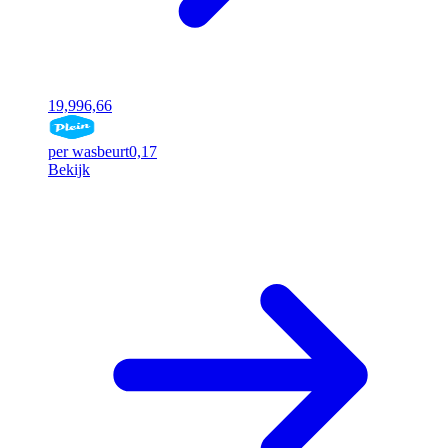
19,99
6,66
per wasbeurt
0,17
Bekijk