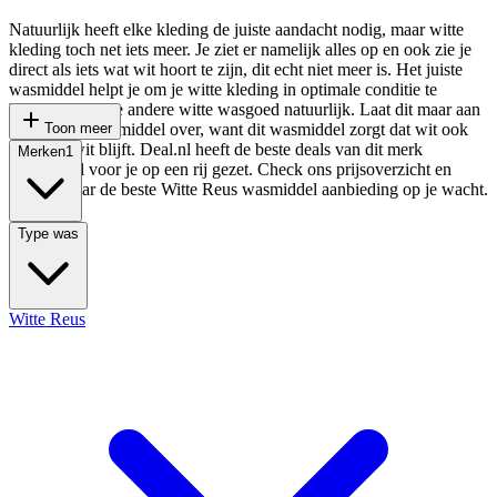
Natuurlijk heeft elke kleding de juiste aandacht nodig, maar witte
kleding toch net iets meer. Je ziet er namelijk alles op en ook zie je
direct als iets wat wit hoort te zijn, dit echt niet meer is. Het juiste
wasmiddel helpt je om je witte kleding in optimale conditie te
houden. En al je andere witte wasgoed natuurlijk. Laat dit maar aan
Witte Reus wasmiddel over, want dit wasmiddel zorgt dat wit ook
Toon meer
wit is én wit blijft. Deal.nl heeft de beste deals van dit merk
Merken
1
wasmiddel voor je op een rij gezet. Check ons prijsoverzicht en
ontdek waar de beste Witte Reus wasmiddel aanbieding op je wacht.
Type was
Witte Reus