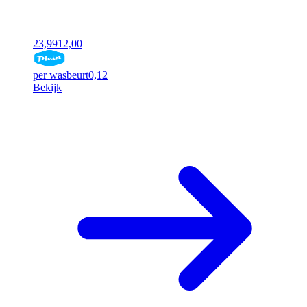
23,99
12,00
per wasbeurt
0,12
Bekijk