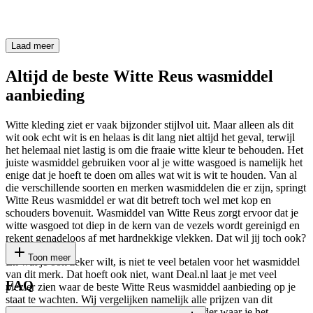
Laad meer
Altijd de beste Witte Reus wasmiddel
aanbieding
Witte kleding ziet er vaak bijzonder stijlvol uit. Maar alleen als dit
wit ook echt wit is en helaas is dit lang niet altijd het geval, terwijl
het helemaal niet lastig is om die fraaie witte kleur te behouden. Het
juiste wasmiddel gebruiken voor al je witte wasgoed is namelijk het
enige dat je hoeft te doen om alles wat wit is wit te houden. Van al
die verschillende soorten en merken wasmiddelen die er zijn, springt
Witte Reus wasmiddel er wat dit betreft toch wel met kop en
schouders bovenuit. Wasmiddel van Witte Reus zorgt ervoor dat je
witte wasgoed tot diep in de kern van de vezels wordt gereinigd en
rekent genadeloos af met hardnekkige vlekken. Dat wil jij toch ook?
Toon meer
En wat je ook zeker wilt, is niet te veel betalen voor het wasmiddel
van dit merk. Dat hoeft ook niet, want Deal.nl laat je met veel
FAQ
plezier zien waar de beste Witte Reus wasmiddel aanbieding op je
staat te wachten. Wij vergelijken namelijk alle prijzen van dit
wasmiddel en hierdoor weten we als geen ander waar je het