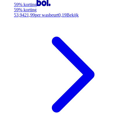
59% korting
59% korting
53,94
21,99
per wasbeurt
0,19
Bekijk