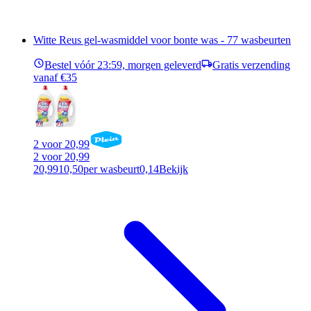
Witte Reus gel-wasmiddel voor bonte was - 77 wasbeurten
Bestel vóór 23:59, morgen geleverd
Gratis verzending
vanaf €35
2 voor 20,99
2 voor 20,99
20,99
10,50
per wasbeurt
0,14
Bekijk