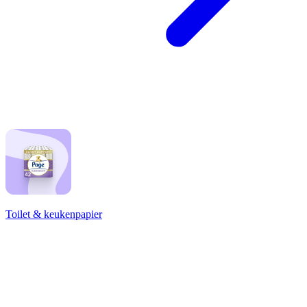
Toilet & keukenpapier