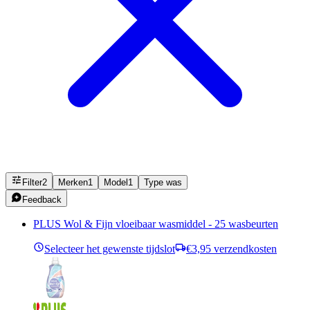
Filter
2
Merken
1
Model
1
Type was
Feedback
PLUS Wol & Fijn vloeibaar wasmiddel - 25 wasbeurten
Selecteer het gewenste tijdslot
€3,95 verzendkosten