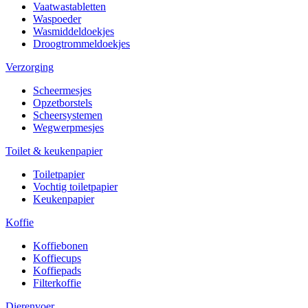
Vaatwastabletten
Waspoeder
Wasmiddeldoekjes
Droogtrommeldoekjes
Verzorging
Scheermesjes
Opzetborstels
Scheersystemen
Wegwerpmesjes
Toilet & keukenpapier
Toiletpapier
Vochtig toiletpapier
Keukenpapier
Koffie
Koffiebonen
Koffiecups
Koffiepads
Filterkoffie
Dierenvoer