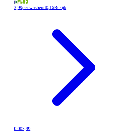
3,99
per wasbeurt
0,16
Bekijk
0.00
3,99