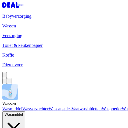
Babyverzorging
Wassen
Verzorging
Toilet & keukenpapier
Koffie
Dierenvoer
Wassen
Wasmiddel
Wasverzachter
Wascapsules
Vaatwastabletten
Waspoeder
Wa
Wasmiddel