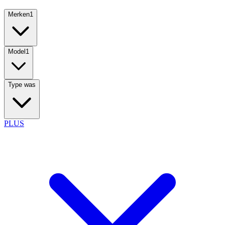
Merken
1
Model
1
Type was
PLUS