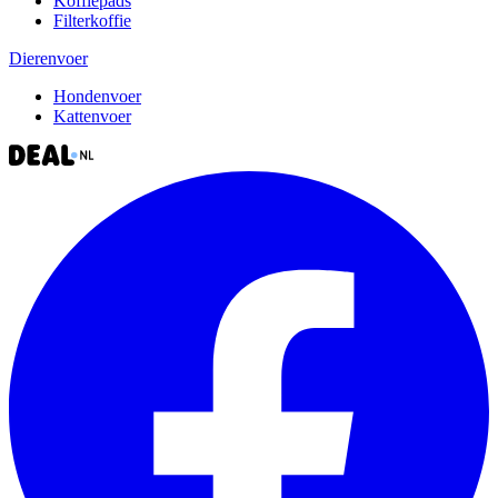
Koffiepads
Filterkoffie
Dierenvoer
Hondenvoer
Kattenvoer