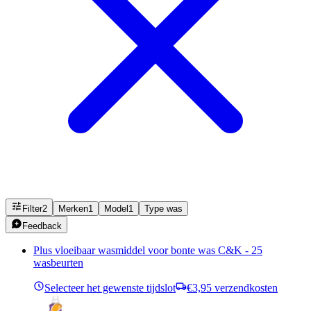
Filter
2
Merken
1
Model
1
Type was
Feedback
Plus vloeibaar wasmiddel voor bonte was C&K - 25
wasbeurten
Selecteer het gewenste tijdslot
€3,95 verzendkosten