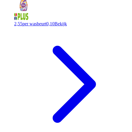
2,55
per wasbeurt
0,10
Bekijk