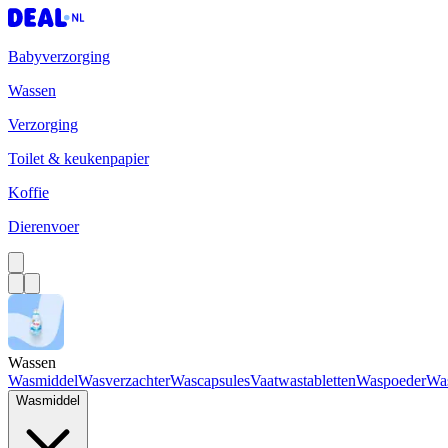
Babyverzorging
Wassen
Verzorging
Toilet & keukenpapier
Koffie
Dierenvoer
Wassen
Wasmiddel
Wasverzachter
Wascapsules
Vaatwastabletten
Waspoeder
Wa
Wasmiddel