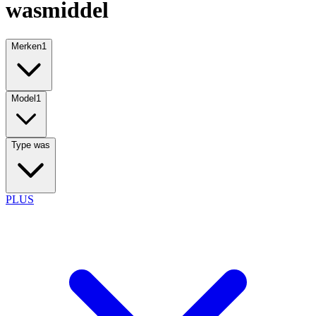
wasmiddel
Merken
1
Model
1
Type was
PLUS