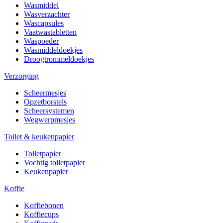
Wasmiddel
Wasverzachter
Wascapsules
Vaatwastabletten
Waspoeder
Wasmiddeldoekjes
Droogtrommeldoekjes
Verzorging
Scheermesjes
Opzetborstels
Scheersystemen
Wegwerpmesjes
Toilet & keukenpapier
Toiletpapier
Vochtig toiletpapier
Keukenpapier
Koffie
Koffiebonen
Koffiecups