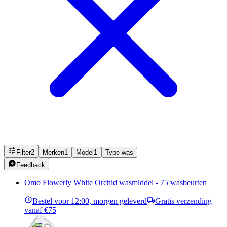
Filter
2
Merken
1
Model
1
Type was
Feedback
Omo Flowerly White Orchid wasmiddel - 75 wasbeurten
Bestel voor 12:00, morgen geleverd
Gratis verzending
vanaf €75