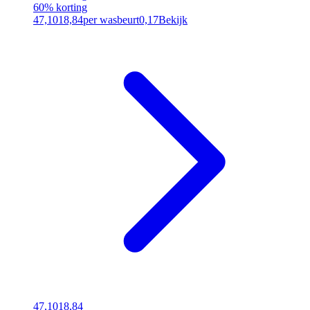
60% korting
47,10
18,84
per wasbeurt
0,17
Bekijk
47,10
18,84