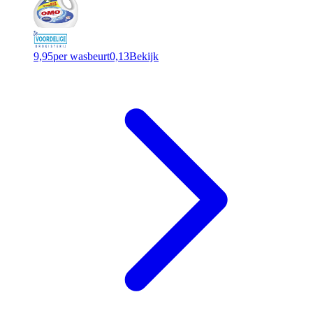
9,95
per wasbeurt
0,13
Bekijk