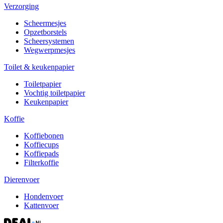
Verzorging
Scheermesjes
Opzetborstels
Scheersystemen
Wegwerpmesjes
Toilet & keukenpapier
Toiletpapier
Vochtig toiletpapier
Keukenpapier
Koffie
Koffiebonen
Koffiecups
Koffiepads
Filterkoffie
Dierenvoer
Hondenvoer
Kattenvoer