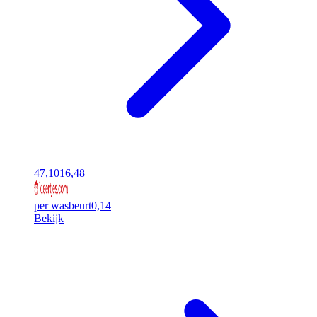
47,10
16,48
per wasbeurt
0,14
Bekijk