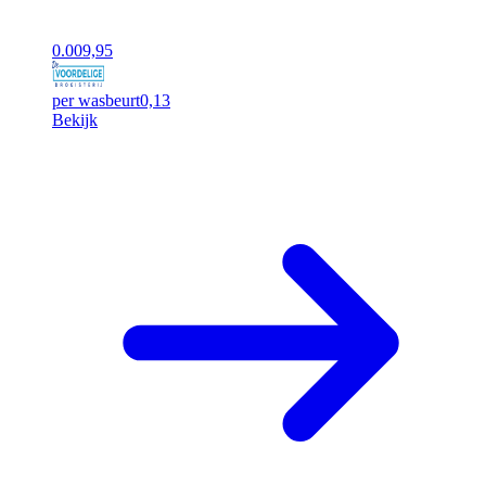
0.00
9,95
per wasbeurt
0,13
Bekijk