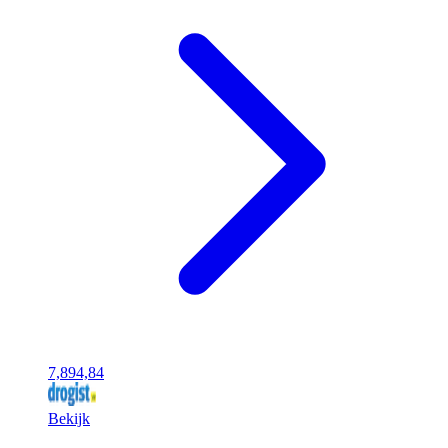
7,89
4,84
Bekijk