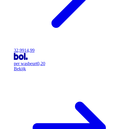
32,99
14,99
per wasbeurt
0,20
Bekijk