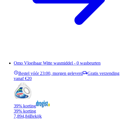
Omo Vloeibaar Witte wasmiddel - 0 wasbeurten
Bestel vóór 23:00, morgen geleverd
Gratis verzending
vanaf €20
39% korting
39% korting
7,89
4,84
Bekijk