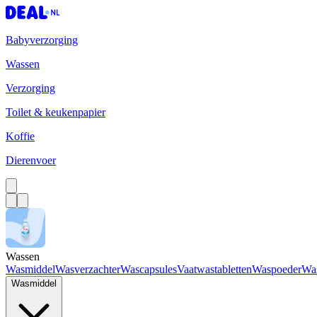
Babyverzorging
Wassen
Verzorging
Toilet & keukenpapier
Koffie
Dierenvoer
Wassen
Wasmiddel
Wasverzachter
Wascapsules
Vaatwastabletten
Waspoeder
Wa
Wasmiddel