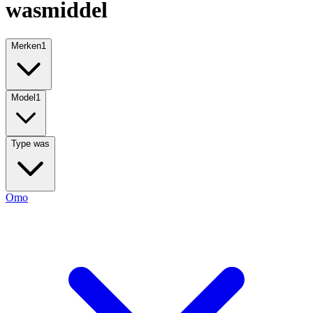
wasmiddel
Merken
1
Model
1
Type was
Omo