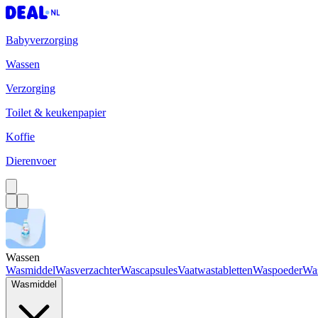
Babyverzorging
Wassen
Verzorging
Toilet & keukenpapier
Koffie
Dierenvoer
Wassen
Wasmiddel
Wasverzachter
Wascapsules
Vaatwastabletten
Waspoeder
Wa
Wasmiddel