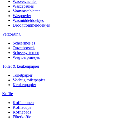
Wasverzachter
Wascapsules
Vaatwastabletten
Waspoeder
Wasmiddeldoekjes
Droogtrommeldoekjes
Verzorging
Scheermesjes
Opzetborstels
Scheersystemen
Wegwerpmesjes
Toilet & keukenpapier
Toiletpapier
Vochtig toiletpapier
Keukenpapier
Koffie
Koffiebonen
Koffiecups
Koffiepads
Filterkoffie