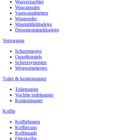
Wasverzachter
Wascapsules
Vaatwastabletten
Waspoeder
Wasmiddeldoekjes
Droogtrommeldoekjes
Verzorging
Scheermesjes
Opzetborstels
Scheersystemen
Wegwerpmesjes
Toilet & keukenpapier
Toiletpapier
Vochtig toiletpapier
Keukenpapier
Koffie
Koffiebonen
Koffiecups
Koffiepads
Filterkoffie