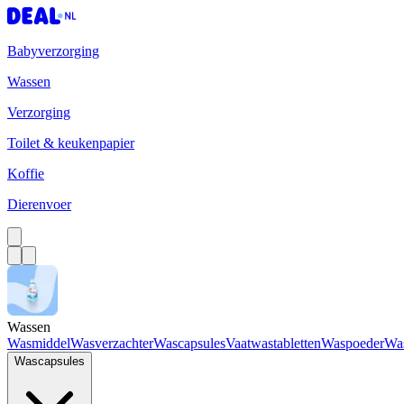
Babyverzorging
Wassen
Verzorging
Toilet & keukenpapier
Koffie
Dierenvoer
Wassen
Wasmiddel
Wasverzachter
Wascapsules
Vaatwastabletten
Waspoeder
Wa
Wascapsules