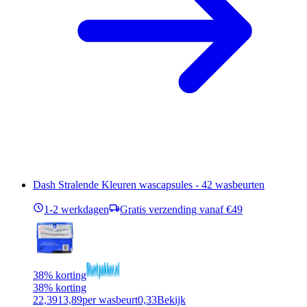
Dash Stralende Kleuren wascapsules - 42 wasbeurten
1-2 werkdagen
Gratis verzending vanaf €49
38% korting
38% korting
22,39
13,89
per wasbeurt
0,33
Bekijk