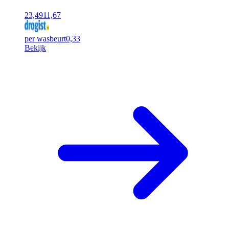
23,49
11,67
per wasbeurt
0,33
Bekijk