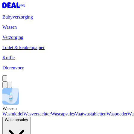
Babyverzorging
Wassen
Verzorging
Toilet & keukenpapier
Koffie
Dierenvoer
Wassen
Wasmiddel
Wasverzachter
Wascapsules
Vaatwastabletten
Waspoeder
Wa
Wascapsules