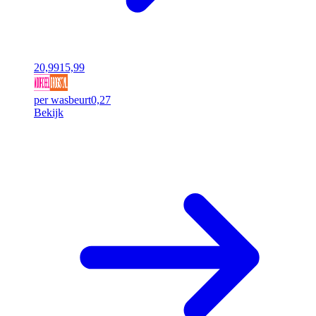
20,99
15,99
per wasbeurt
0,27
Bekijk