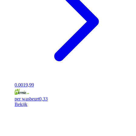
0.00
19,99
per wasbeurt
0,33
Bekijk