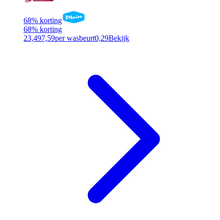
68% korting
68% korting
23,49
7,59
per wasbeurt
0,29
Bekijk