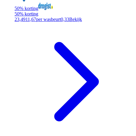
50% korting
50% korting
23,49
11,67
per wasbeurt
0,33
Bekijk