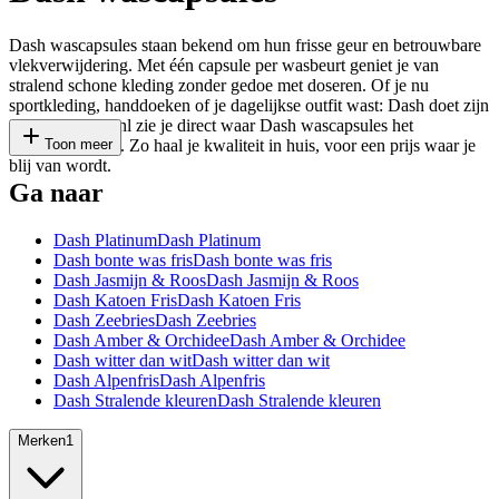
Dash wascapsules staan bekend om hun frisse geur en betrouwbare
vlekverwijdering. Met één capsule per wasbeurt geniet je van
stralend schone kleding zonder gedoe met doseren. Of je nu
sportkleding, handdoeken of je dagelijkse outfit wast: Dash doet zijn
werk. Op Deal.nl zie je direct waar Dash wascapsules het
goedkoopst zijn. Zo haal je kwaliteit in huis, voor een prijs waar je
Toon meer
blij van wordt.
Ga naar
Dash Platinum
Dash Platinum
Dash bonte was fris
Dash bonte was fris
Dash Jasmijn & Roos
Dash Jasmijn & Roos
Dash Katoen Fris
Dash Katoen Fris
Dash Zeebries
Dash Zeebries
Dash Amber & Orchidee
Dash Amber & Orchidee
Dash witter dan wit
Dash witter dan wit
Dash Alpenfris
Dash Alpenfris
Dash Stralende kleuren
Dash Stralende kleuren
Merken
1