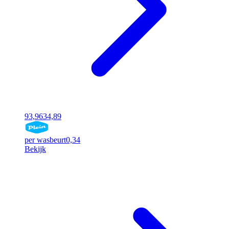
93,96
34,89
per wasbeurt
0,34
Bekijk