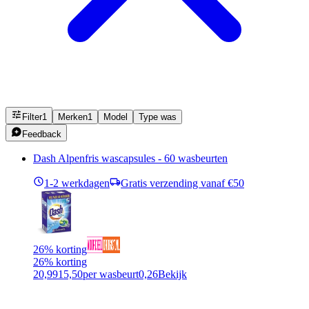
Filter
1
Merken
1
Model
Type was
Feedback
Dash Alpenfris wascapsules - 60 wasbeurten
1-2 werkdagen
Gratis verzending vanaf €50
26% korting
26% korting
20,99
15,50
per wasbeurt
0,26
Bekijk