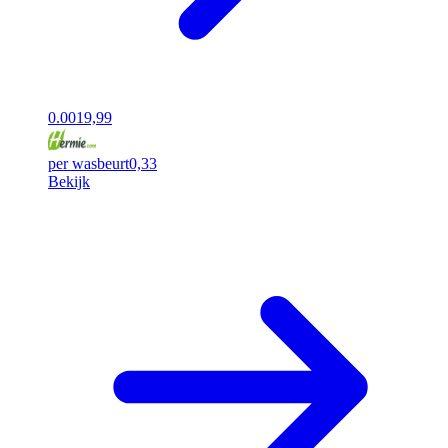
0.00
19,99
per wasbeurt
0,33
Bekijk