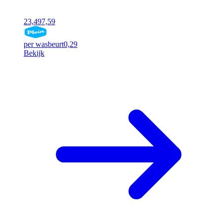
23,49
7,59
per wasbeurt
0,29
Bekijk