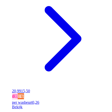
20,99
15,50
per wasbeurt
0,26
Bekijk