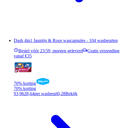
Dash 4in1 Jasmijn & Roos wascapsules - 104 wasbeurten
Bestel vóór 23:59, morgen geleverd
Gratis verzending
vanaf €35
70% korting
70% korting
93,96
28,64
per wasbeurt
0,28
Bekijk