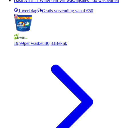
Dash All-in-1 Witter dan Wit wascapsules - 60 wasbeurten
1 werkdag
Gratis verzending vanaf €50
19,99
per wasbeurt
0,33
Bekijk