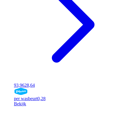
93,96
28,64
per wasbeurt
0,28
Bekijk