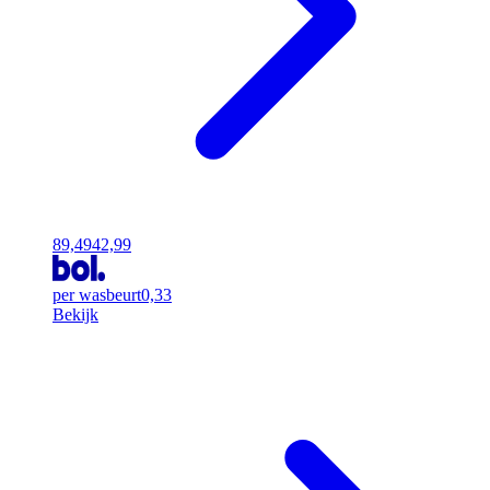
89,49
42,99
per wasbeurt
0,33
Bekijk