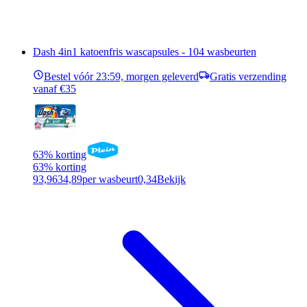
Dash 4in1 katoenfris wascapsules - 104 wasbeurten
Bestel vóór 23:59, morgen geleverd
Gratis verzending
vanaf €35
63% korting
63% korting
93,96
34,89
per wasbeurt
0,34
Bekijk