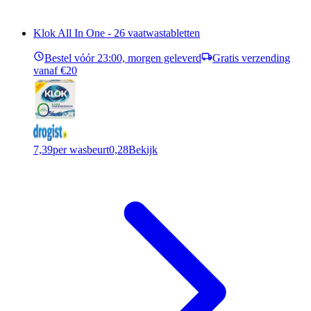
Klok All In One - 26 vaatwastabletten
Bestel vóór 23:00, morgen geleverd
Gratis verzending
vanaf €20
7,39
per wasbeurt
0,28
Bekijk