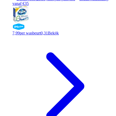
vanaf €35
7,99
per wasbeurt
0,31
Bekijk