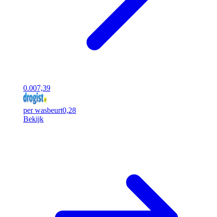
0.00
7,39
per wasbeurt
0,28
Bekijk