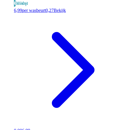
6,99
per wasbeurt
0,27
Bekijk