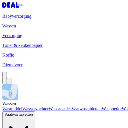
Babyverzorging
Wassen
Verzorging
Toilet & keukenpapier
Koffie
Dierenvoer
Wassen
Wasmiddel
Wasverzachter
Wascapsules
Vaatwastabletten
Waspoeder
Wa
Vaatwastabletten