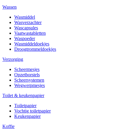
Wassen
Wasmiddel
Wasverzachter
Wascapsules
Vaatwastabletten
Waspoeder
Wasmiddeldoekjes
Droogtrommeldoekjes
Verzorging
Scheermesjes
Opzetborstels
Scheersystemen
Wegwerpmesjes
Toilet & keukenpapier
Toiletpapier
Vochtig toiletpapier
Keukenpapier
Koffie