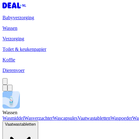
Babyverzorging
Wassen
Verzorging
Toilet & keukenpapier
Koffie
Dierenvoer
Wassen
Wasmiddel
Wasverzachter
Wascapsules
Vaatwastabletten
Waspoeder
Wa
Vaatwastabletten