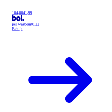
104,00
41,99
per wasbeurt
0,22
Bekijk