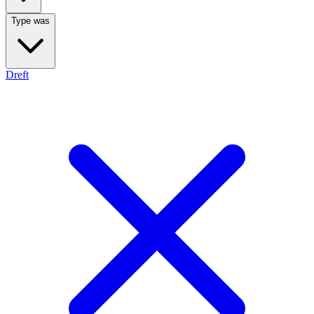
Type was
Dreft