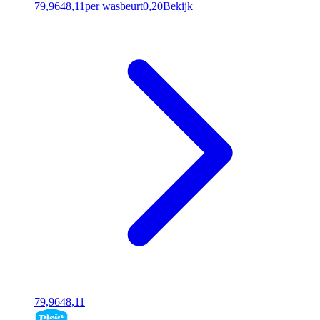
79,96
48,11
per wasbeurt
0,20
Bekijk
79,96
48,11