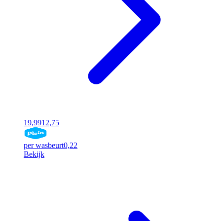
19,99
12,75
per wasbeurt
0,22
Bekijk