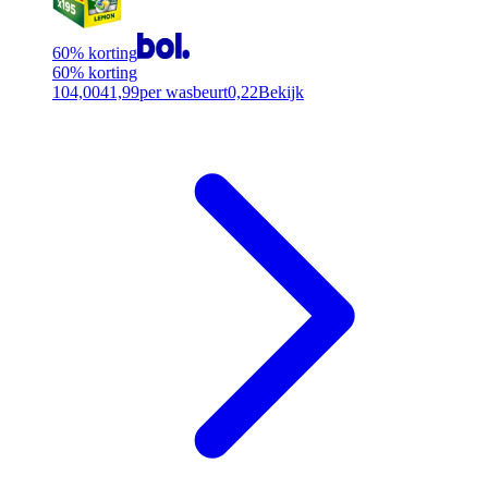
60% korting
60% korting
104,00
41,99
per wasbeurt
0,22
Bekijk