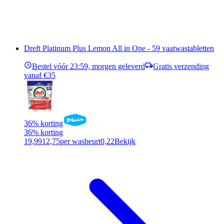
Dreft Platinum Plus Lemon All in One - 59 vaatwastabletten
Bestel vóór 23:59, morgen geleverd
Gratis verzending
vanaf €35
36% korting
36% korting
19,99
12,75
per wasbeurt
0,22
Bekijk