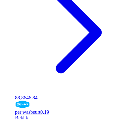
88,86
46,84
per wasbeurt
0,19
Bekijk