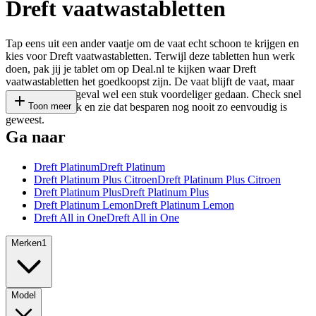
Dreft vaatwastabletten
Tap eens uit een ander vaatje om de vaat echt schoon te krijgen en
kies voor Dreft vaatwastabletten. Terwijl deze tabletten hun werk
doen, pak jij je tablet om op Deal.nl te kijken waar Dreft
vaatwastabletten het goedkoopst zijn. De vaat blijft de vaat, maar
wordt zo in elk geval wel een stuk voordeliger gedaan. Check snel
ons prijsvergelijk en zie dat besparen nog nooit zo eenvoudig is
Toon meer
geweest.
Ga naar
Dreft Platinum
Dreft Platinum
Dreft Platinum Plus Citroen
Dreft Platinum Plus Citroen
Dreft Platinum Plus
Dreft Platinum Plus
Dreft Platinum Lemon
Dreft Platinum Lemon
Dreft All in One
Dreft All in One
Merken
1
Model