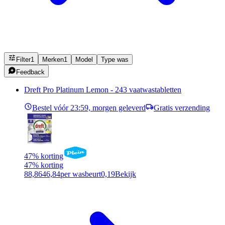
Filter
1
Merken
1
Model
Type was
Feedback
Dreft Pro Platinum Lemon - 243 vaatwastabletten
Bestel vóór 23:59, morgen geleverd
Gratis verzending
47% korting
47% korting
88,86
46,84
per wasbeurt
0,19
Bekijk