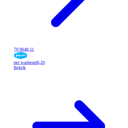
79,96
48,11
per wasbeurt
0,20
Bekijk