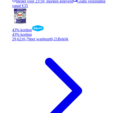
Bestel vóór 23:59, morgen geleverd
Gratis verzending
vanaf €35
43% korting
43% korting
29,62
16,79
per wasbeurt
0,21
Bekijk