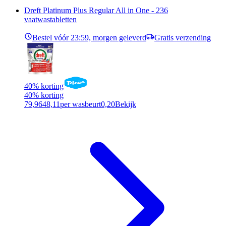
Dreft Platinum Plus Regular All in One - 236
vaatwastabletten
Bestel vóór 23:59, morgen geleverd
Gratis verzending
40% korting
40% korting
79,96
48,11
per wasbeurt
0,20
Bekijk