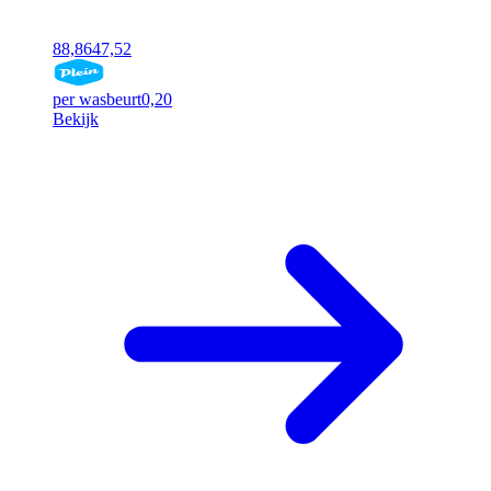
88,86
47,52
per wasbeurt
0,20
Bekijk