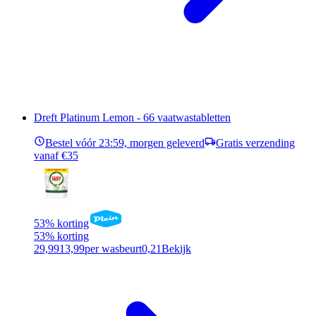
Dreft Platinum Lemon - 66 vaatwastabletten
Bestel vóór 23:59, morgen geleverd
Gratis verzending
vanaf €35
53% korting
53% korting
29,99
13,99
per wasbeurt
0,21
Bekijk