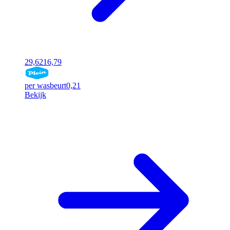
29,62
16,79
per wasbeurt
0,21
Bekijk