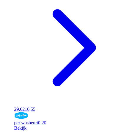
29,62
16,55
per wasbeurt
0,20
Bekijk