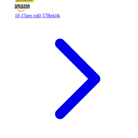
18,15
per rol
0,57
Bekijk