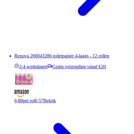
Renova 200043286 toiletpapier 4-laags - 12 rollen
2-4 werkdagen
Gratis verzending vanaf €20
6,80
per rol
0,57
Bekijk