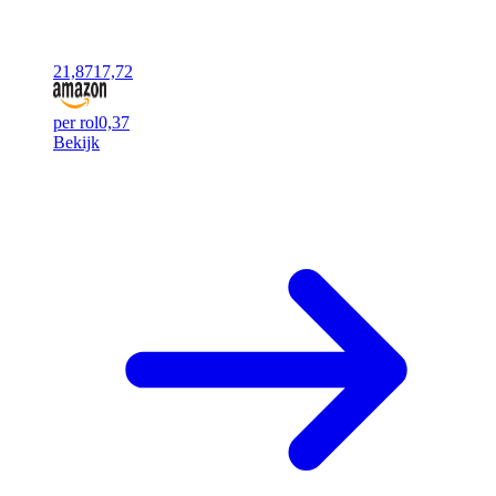
21,87
17,72
per rol
0,37
Bekijk