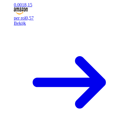
0.00
18,15
per rol
0,57
Bekijk