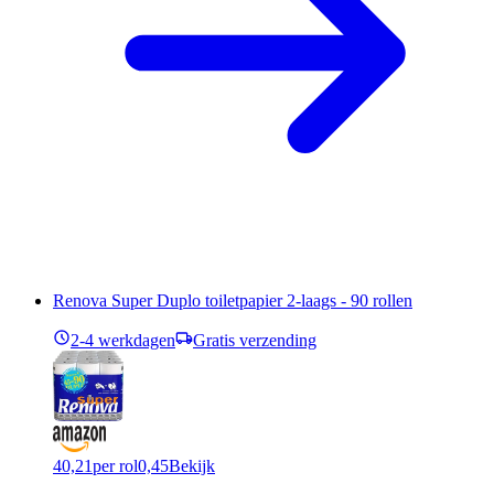
Renova Super Duplo toiletpapier 2-laags - 90 rollen
2-4 werkdagen
Gratis verzending
40,21
per rol
0,45
Bekijk