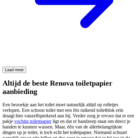
Laad meer
Altijd de beste Renova toiletpapier
aanbieding
Een bezoekje aan het toilet moet natuurlijk altijd op rolletjes
verlopen. Een schoon toilet met een fris ruikend
toiletblok
erin
draagt hier vanzelfsprekend aan bij. Verder zorg je ervoor dat er een
pakje
vochtig toiletpapier
ligt en dat er
handzeep
staat om direct je
handen te kunnen wassen. Maar, één van de allerbelangrijkste
dingen op je toilet, is toch echt het toiletpapier. Niemand schuurt
namelijk graag zijn billen en dus zorg je ervoor dat er bij jou in de