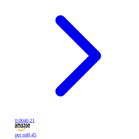
0.00
40,21
per rol
0,45