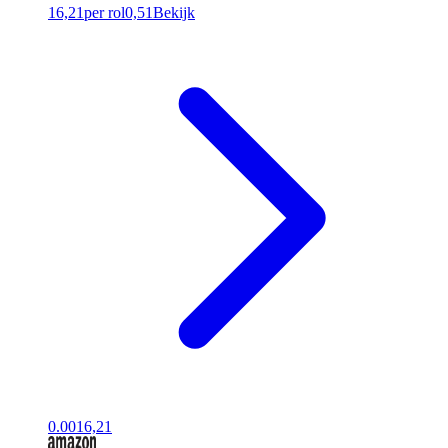
16,21
per rol
0,51
Bekijk
0.00
16,21