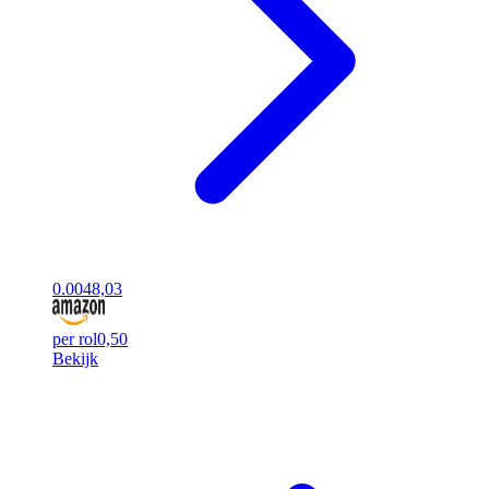
0.00
48,03
per rol
0,50
Bekijk