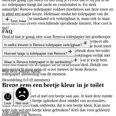
wc toiletpapier hangt dat zacht en comfortabel is. En sterk
natuurlijk! Renova toiletpapier voldoet moeiteloos aan deze eisen en
is altijd een goede keuze. Helemaal omdat het toiletpapier van dit
merk niet alleen in standaard wit verkrijgbaar is, maar ook in maar
Toon meer
liefst meer dan zeven verschillende opvallende kleuren. Hoe cool is
dat?
FAQ
Deal.nl laat je graag zien waar Renova toiletpapier het goedkoopst
is. En dat weten wij precies, omdat wij de prijzen van vrijwel alle
In welke kleuren is Renova toiletpapier verkrijgbaar?
soorten wc papier van dit merk vergelijken. Zo betaal je nooit meer
dan nodig is voor dit papier, dat je direct na gebruik door het toilet
Hoeveel laags is toiletpapier van Renova?
De meest eenvoudige manier om je toiletruimte wat (meer) kleur te
spoelt. Om alle aanbiedingen en voordeelverpakkingen eerlijk met
geven, is door te kiezen voor gekleurd toiletpapier van Renova. Dit
elkaar te vergelijken, laten we je ook altijd zien wat je kwijt bent
Waar is Renova toiletpapier in de aanbieding?
Het gekleurde toiletpapier van dit merk is alleen verkrijgbaar als
toiletpapier is verkrijgbaar in de kleuren oranje, paars, rood, bruin,
voor één enkele rol wc-papier uit de betreffende deal. Bekijk ons
drielaags wc-papier. Wat het vertrouwde witte toiletpapier van
blauw, rose, zwart geel en groen. Uiteraard kan het zo zijn dat het
prijsoverzicht maar eens en scoor meteen de beste Renova
Ga hier nu niet zelf naar op zoek, want Deal.nl kan je precies
Was deze pagina nuttig?
Renova betreft, kies je uit twee-, drie- of vierlaags.
merk besluit nieuwe kleuren toe te voegen of juist besluit om
toiletpapier aanbieding van dit moment.
vertellen waar het toiletpapier het goedkoopst is. Wij vergelijken
bepaalde kleuren niet langer te produceren. Geen fan van gekleurd
Beoordeling
0.0
(
0
stemmen)
tenslotte niet voor niets de prijzen van vrijwel alle soorten
toiletpapier? Weet dan dat het ook gewoon in het oude vertrouwde
Breng eens een beetje kleur in je toilet
toiletpapier van dit merk. Check dus snel ons prijsoverzicht en vind
wit verkrijgbaar is.
snel en gemakkelijk de beste Renova toiletpapier aanbieding van dit
moment.
Een toiletruimte doet al snel een beetje saai aan. Je kunt deze ruimte
natuurlijk wel een beetje opleuken door middel van accessoires.
Leuk
Niet leuk
Maar wat er toch vaak ontbreekt, dat is een beetje kleur. Kan jouw
toilet ook wel een beetje kleur gebruiken? Kies dan voor gekleurd
Alle categorieën
toiletpapier van Renova.