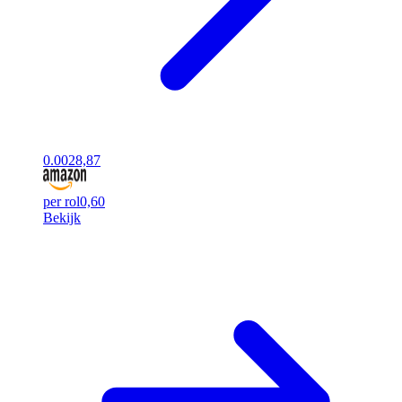
0.00
28,87
per rol
0,60
Bekijk