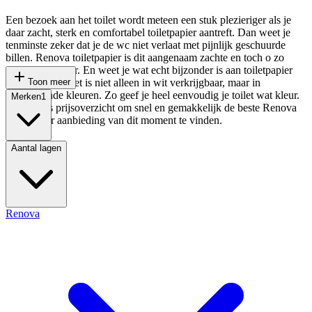
Een bezoek aan het toilet wordt meteen een stuk plezieriger als je
daar zacht, sterk en comfortabel toiletpapier aantreft. Dan weet je
tenminste zeker dat je de wc niet verlaat met pijnlijk geschuurde
billen. Renova toiletpapier is dit aangenaam zachte en toch o zo
sterke wc-papier. En weet je wat echt bijzonder is aan toiletpapier
van Renova? Het is niet alleen in wit verkrijgbaar, maar in
Toon meer
verschillende kleuren. Zo geef je heel eenvoudig je toilet wat kleur.
Merken
1
Bekijk ons prijsoverzicht om snel en gemakkelijk de beste Renova
toiletpapier aanbieding van dit moment te vinden.
Aantal lagen
Renova