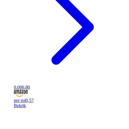
0.00
6,80
per rol
0,57
Bekijk