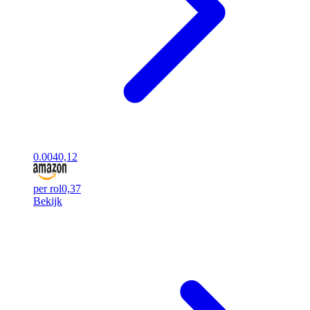
0.00
40,12
per rol
0,37
Bekijk