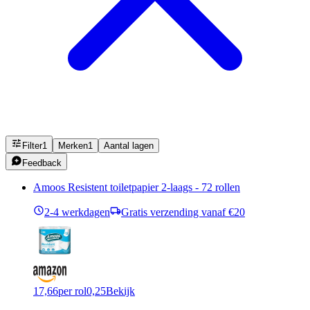
Filter
1
Merken
1
Aantal lagen
Feedback
Amoos Resistent toiletpapier 2-laags - 72 rollen
2-4 werkdagen
Gratis verzending vanaf €20
17,66
per rol
0,25
Bekijk