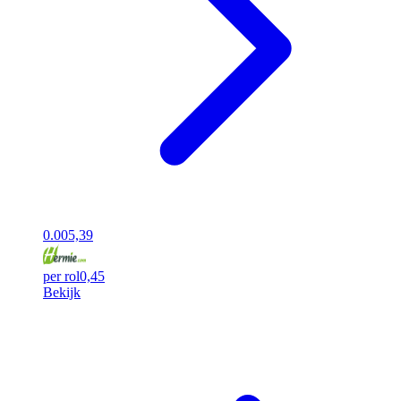
0.00
5,39
per rol
0,45
Bekijk