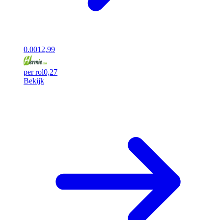
0.00
12,99
per rol
0,27
Bekijk