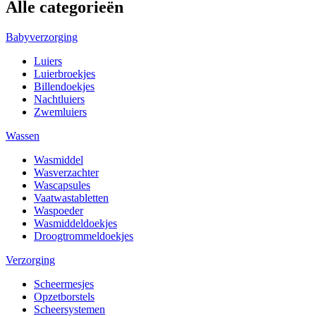
Alle categorieën
Babyverzorging
Luiers
Luierbroekjes
Billendoekjes
Nachtluiers
Zwemluiers
Wassen
Wasmiddel
Wasverzachter
Wascapsules
Vaatwastabletten
Waspoeder
Wasmiddeldoekjes
Droogtrommeldoekjes
Verzorging
Scheermesjes
Opzetborstels
Scheersystemen