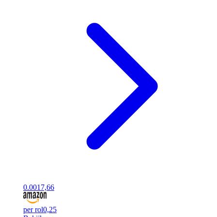
0.00
17,66
per rol
0,25