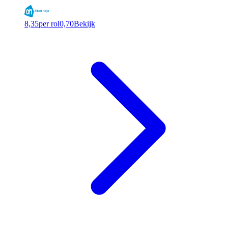
8,35
per rol
0,70
Bekijk