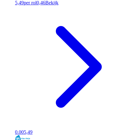
5,49
per rol
0,46
Bekijk
0.00
5,49