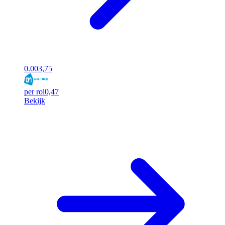
0.00
3,75
per rol
0,47
Bekijk