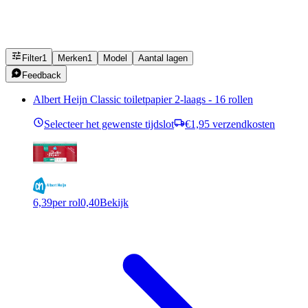
Filter
1
Merken
1
Model
Aantal lagen
Feedback
Albert Heijn Classic toiletpapier 2-laags - 16 rollen
Selecteer het gewenste tijdslot
€1,95 verzendkosten
6,39
per rol
0,40
Bekijk