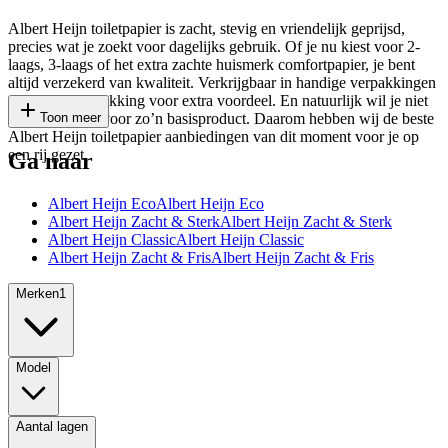
Albert Heijn toiletpapier is zacht, stevig en vriendelijk geprijsd,
precies wat je zoekt voor dagelijks gebruik. Of je nu kiest voor 2-
laags, 3-laags of het extra zachte huismerk comfortpapier, je bent
altijd verzekerd van kwaliteit. Verkrijgbaar in handige verpakkingen
of in grootverpakking voor extra voordeel. En natuurlijk wil je niet
te veel betalen voor zo’n basisproduct. Daarom hebben wij de beste
Toon meer
Albert Heijn toiletpapier aanbiedingen van dit moment voor je op
een rij gezet.
Ga naar
Albert Heijn Eco
Albert Heijn Eco
Albert Heijn Zacht & Sterk
Albert Heijn Zacht & Sterk
Albert Heijn Classic
Albert Heijn Classic
Albert Heijn Zacht & Fris
Albert Heijn Zacht & Fris
Merken
1
Model
Aantal lagen