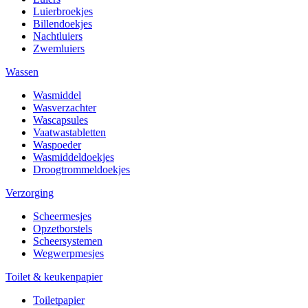
Luierbroekjes
Billendoekjes
Nachtluiers
Zwemluiers
Wassen
Wasmiddel
Wasverzachter
Wascapsules
Vaatwastabletten
Waspoeder
Wasmiddeldoekjes
Droogtrommeldoekjes
Verzorging
Scheermesjes
Opzetborstels
Scheersystemen
Wegwerpmesjes
Toilet & keukenpapier
Toiletpapier