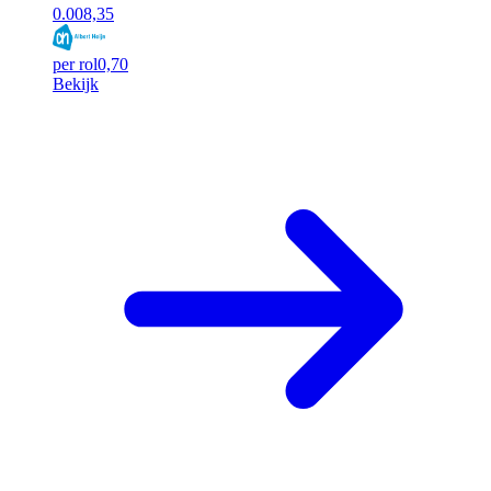
0.00
8,35
per rol
0,70
Bekijk