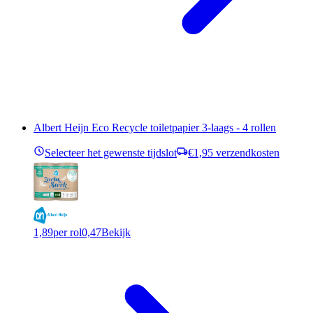
Albert Heijn Eco Recycle toiletpapier 3-laags - 4 rollen
Selecteer het gewenste tijdslot
€1,95 verzendkosten
1,89
per rol
0,47
Bekijk