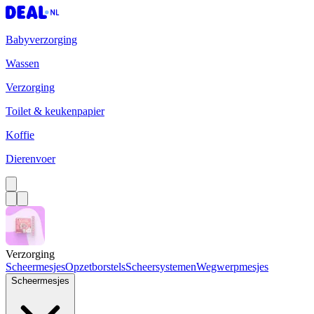
Babyverzorging
Wassen
Verzorging
Toilet & keukenpapier
Koffie
Dierenvoer
Verzorging
Scheermesjes
Opzetborstels
Scheersystemen
Wegwerpmesjes
Scheermesjes