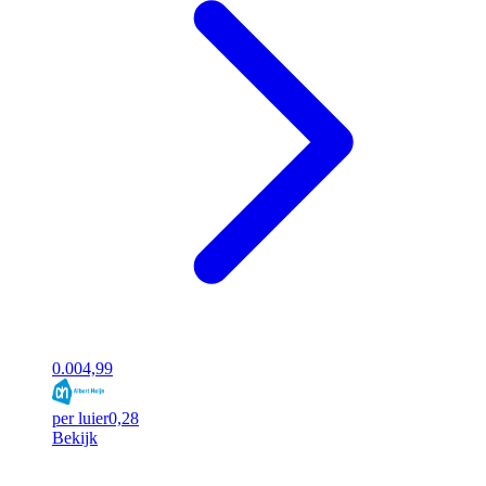
0.00
4,99
per luier
0,28
Bekijk