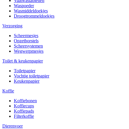
Vaatwastabletten
Waspoeder
Wasmiddeldoekjes
Droogtrommeldoekjes
Verzorging
Scheermesjes
Opzetborstels
Scheersystemen
Wegwerpmesjes
Toilet & keukenpapier
Toiletpapier
Vochtig toiletpapier
Keukenpapier
Koffie
Koffiebonen
Koffiecups
Koffiepads
Filterkoffie
Dierenvoer