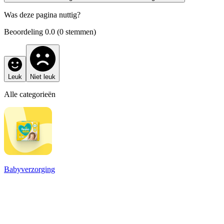
Het productaanbod op deze pagina is afkomstig van onze
Was deze pagina nuttig?
samenwerking met de website
Luieraanbiedingen.nl
Beoordeling
0.0
(
0
stemmen)
Leuk
Niet leuk
Alle categorieën
Babyverzorging