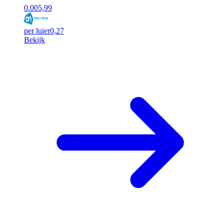
0.00
5,99
per luier
0,27
Bekijk