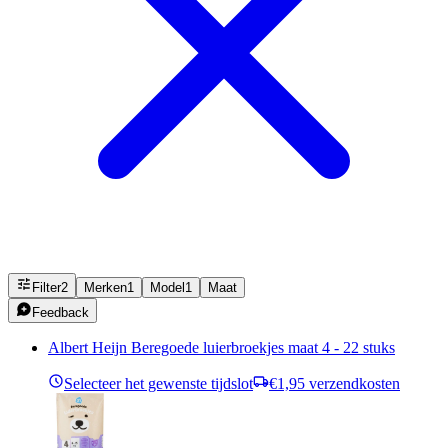
Filter
2
Merken
1
Model
1
Maat
Feedback
Albert Heijn Beregoede luierbroekjes maat 4 - 22 stuks
Selecteer het gewenste tijdslot
€1,95 verzendkosten