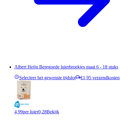
Albert Heijn Beregoede luierbroekjes maat 6 - 18 stuks
Selecteer het gewenste tijdslot
€1,95 verzendkosten
4,99
per luier
0,28
Bekijk