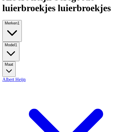
luierbroekjes luierbroekjes
Merken
1
Model
1
Maat
Albert Heijn