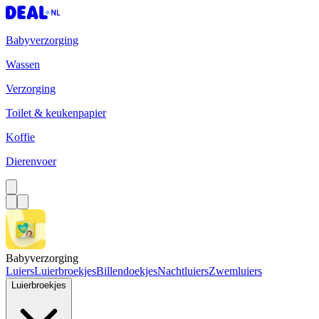
Babyverzorging
Wassen
Verzorging
Toilet & keukenpapier
Koffie
Dierenvoer
Babyverzorging
Luiers
Luierbroekjes
Billendoekjes
Nachtluiers
Zwemluiers
Luierbroekjes