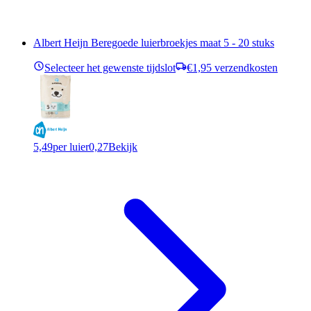
Albert Heijn Beregoede luierbroekjes maat 5 - 20 stuks
Selecteer het gewenste tijdslot
€1,95 verzendkosten
5,49
per luier
0,27
Bekijk