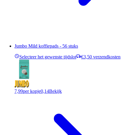
Jumbo Mild koffiepads - 56 stuks
Selecteer het gewenste tijdslot
€3,50 verzendkosten
7,99
per kopje
0,14
Bekijk