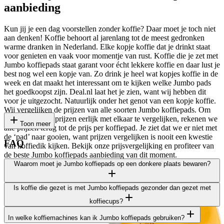
aanbieding
Kun jij je een dag voorstellen zonder koffie? Daar moet je toch niet
aan denken! Koffie behoort al jarenlang tot de meest gedronken
warme dranken in Nederland. Elke kopje koffie dat je drinkt staat
voor genieten en vaak voor momentje van rust. Koffie die je zet met
Jumbo koffiepads staat garant voor écht lekkere koffie en daar lust je
best nog wel een kopje van. Zo drink je heel wat kopjes koffie in de
week en dat maakt het interessant om te kijken welke Jumbo pads
het goedkoopst zijn. Deal.nl laat het je zien, want wij hebben dit
voor je uitgezocht. Natuurlijk onder het genot van een kopje koffie.
Wij vergelijken de prijzen van alle soorten Jumbo koffiepads. Om
deze soorten en prijzen eerlijk met elkaar te vergelijken, rekenen we
Toon meer
alle prijzen terug tot de prijs per koffiepad. Je ziet dat we er niet met
de ‘pad’ naar gooien, want prijzen vergelijken is nooit een kwestie
FAQ
van koffiedik kijken. Bekijk onze prijsvergelijking en profiteer van
de beste Jumbo koffiepads aanbieding van dit moment.
Waarom moet je Jumbo koffiepads op een donkere plaats bewaren?
Is koffie die gezet is met Jumbo koffiepads gezonder dan gezet met
Om de kwaliteit van de koffie in Jumbo pads zolang mogelijk op
koffiecups?
niveau te houden, is het belangrijk dat je de koffie op de juiste
manier bewaart. Licht beïnvloedt de smaak van koffie nadelig, net
In welke koffiemachines kan ik Jumbo koffiepads gebruiken?
Jumbo koffiepads bevatten gemalen koffie, ook wel filterkoffie
zoals lucht (zuurstof) dit doet. Dus bewaar de pads niet alleen op