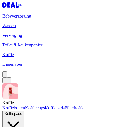
Babyverzorging
Wassen
Verzorging
Toilet & keukenpapier
Koffie
Dierenvoer
Koffie
Koffiebonen
Koffiecups
Koffiepads
Filterkoffie
Koffiepads