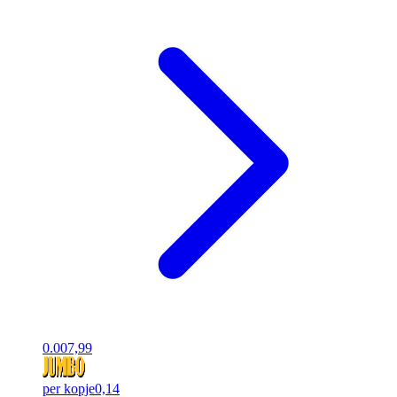
0.00
7,99
per kopje
0,14