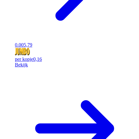
0.00
5,79
per kopje
0,16
Bekijk