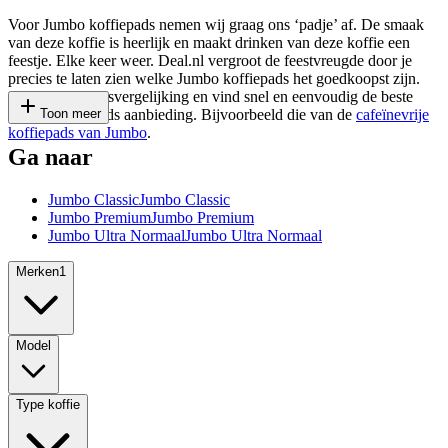
Voor Jumbo koffiepads nemen wij graag ons ‘padje’ af. De smaak
van deze koffie is heerlijk en maakt drinken van deze koffie een
feestje. Elke keer weer. Deal.nl vergroot de feestvreugde door je
precies te laten zien welke Jumbo koffiepads het goedkoopst zijn.
Check onze prijsvergelijking en vind snel en eenvoudig de beste
Jumbo koffiepads aanbieding. Bijvoorbeeld die van de
Toon meer
cafeïnevrije
koffiepads van Jumbo
.
Ga naar
Jumbo Classic
Jumbo Classic
Jumbo Premium
Jumbo Premium
Jumbo Ultra Normaal
Jumbo Ultra Normaal
Merken
1
Model
Type koffie