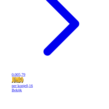
0.00
5,79
per kopje
0,16
Bekijk