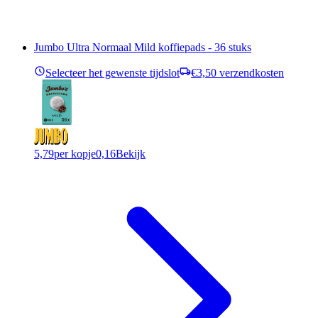
Jumbo Ultra Normaal Mild koffiepads - 36 stuks
Selecteer het gewenste tijdslot
€3,50 verzendkosten
5,79
per kopje
0,16
Bekijk