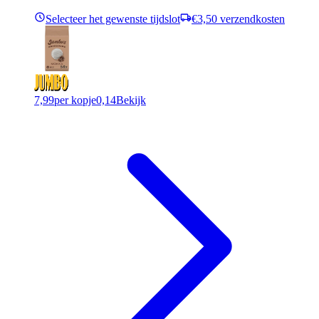
Selecteer het gewenste tijdslot
€3,50 verzendkosten
7,99
per kopje
0,14
Bekijk