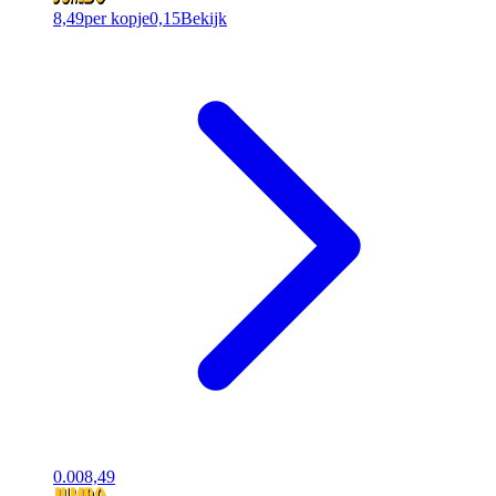
8,49
per kopje
0,15
Bekijk
0.00
8,49