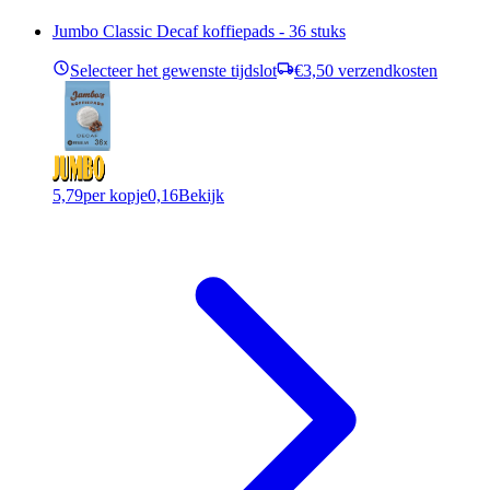
Jumbo Classic Decaf koffiepads - 36 stuks
Selecteer het gewenste tijdslot
€3,50 verzendkosten
5,79
per kopje
0,16
Bekijk