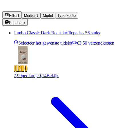
Filter
1
Merken
1
Model
Type koffie
Feedback
Jumbo Classic Dark Roast koffiepads - 56 stuks
Selecteer het gewenste tijdslot
€3,50 verzendkosten
7,99
per kopje
0,14
Bekijk