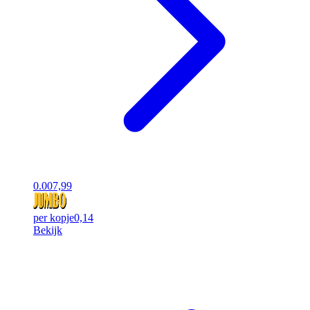
0.00
7,99
per kopje
0,14
Bekijk