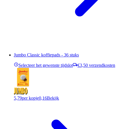
Jumbo Classic koffiepads - 36 stuks
Selecteer het gewenste tijdslot
€3,50 verzendkosten
5,79
per kopje
0,16
Bekijk