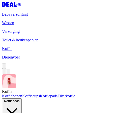
Babyverzorging
Wassen
Verzorging
Toilet & keukenpapier
Koffie
Dierenvoer
Koffie
Koffiebonen
Koffiecups
Koffiepads
Filterkoffie
Koffiepads