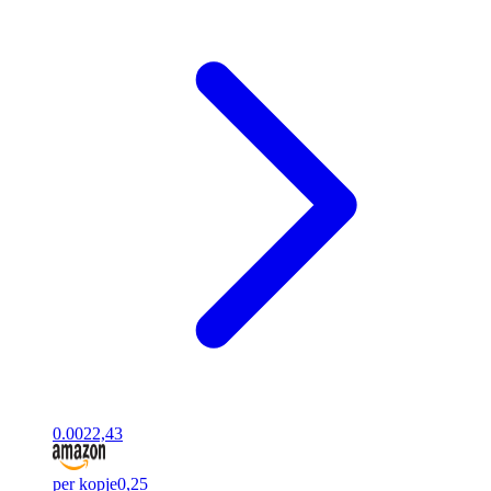
0.00
22,43
per kopje
0,25