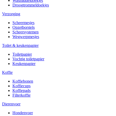
Wasmiddeldoekjes
Droogtrommeldoekjes
Verzorging
Scheermesjes
Opzetborstels
Scheersystemen
Wegwerpmesjes
Toilet & keukenpapier
Toiletpapier
Vochtig toiletpapier
Keukenpapier
Koffie
Koffiebonen
Koffiecups
Koffiepads
Filterkoffie
Dierenvoer
Hondenvoer