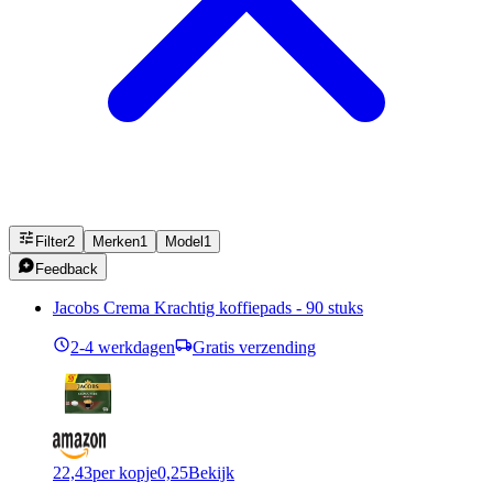
Filter
2
Merken
1
Model
1
Feedback
Jacobs Crema Krachtig koffiepads - 90 stuks
2-4 werkdagen
Gratis verzending
22,43
per kopje
0,25
Bekijk