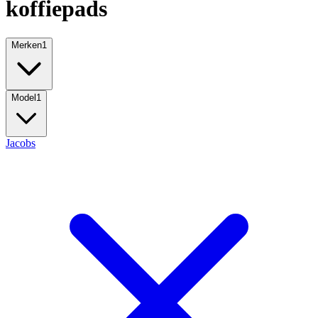
koffiepads
Merken
1
Model
1
Jacobs