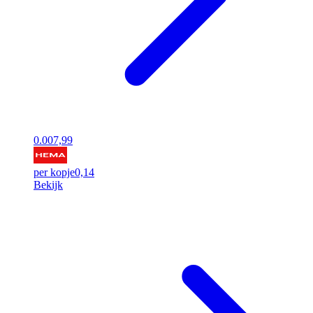
0.00
7,99
per kopje
0,14
Bekijk