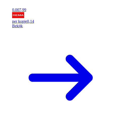
0.00
7,99
per kopje
0,14
Bekijk