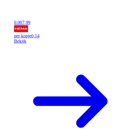
0.00
7,99
per kopje
0,14
Bekijk