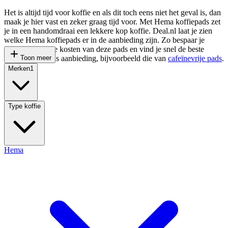
Het is altijd tijd voor koffie en als dit toch eens niet het geval is, dan
maak je hier vast en zeker graag tijd voor. Met Hema koffiepads zet
je in een handomdraai een lekkere kop koffie. Deal.nl laat je zien
welke Hema koffiepads er in de aanbieding zijn. Zo bespaar je
eenvoudig op de kosten van deze pads en vind je snel de beste
Hema koffiepads aanbieding, bijvoorbeeld die van
Toon meer
cafeïnevrije pads
.
Merken
1
Type koffie
Hema