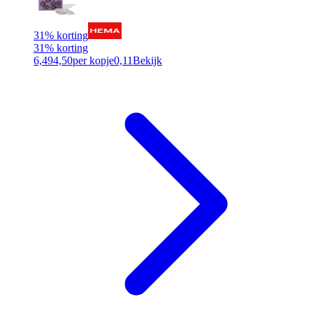
31% korting
31% korting
6,49
4,50
per kopje
0,11
Bekijk