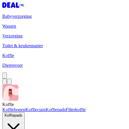
Babyverzorging
Wassen
Verzorging
Toilet & keukenpapier
Koffie
Dierenvoer
Koffie
Koffiebonen
Koffiecups
Koffiepads
Filterkoffie
Koffiepads