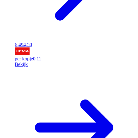
6,49
4,50
per kopje
0,11
Bekijk