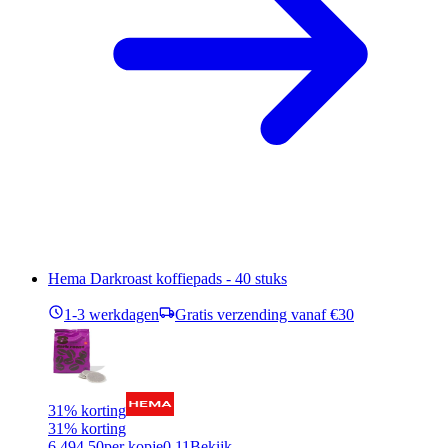
Hema Darkroast koffiepads - 40 stuks
1-3 werkdagen
Gratis verzending vanaf €30
31% korting
31% korting
6,49
4,50
per kopje
0,11
Bekijk