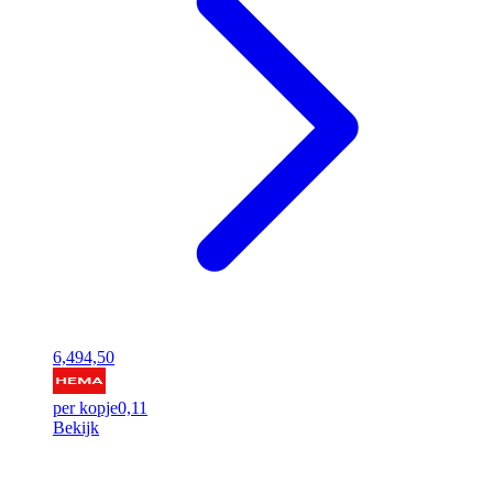
6,49
4,50
per kopje
0,11
Bekijk