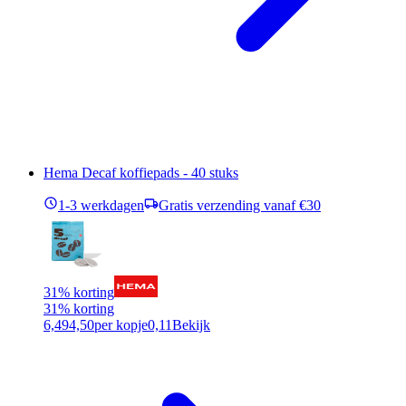
Hema Decaf koffiepads - 40 stuks
1-3 werkdagen
Gratis verzending vanaf €30
31% korting
31% korting
6,49
4,50
per kopje
0,11
Bekijk