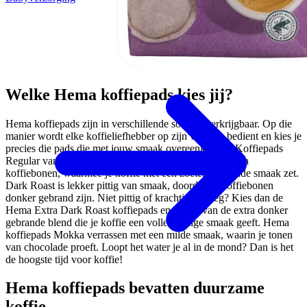
Welke Hema koffiepads kies jij?
Hema koffiepads zijn in verschillende soorten verkrijgbaar. Op die
manier wordt elke koffieliefhebber op zijn wenken bedient en kies je
precies die pads die met jouw smaak overeenkomen. Koffiepads
Regular van Hema zijn een mix van Arabica en Robusta
koffiebonen, waarmee je koffie met een zoete, afgeronde smaak zet.
Dark Roast is lekker pittig van smaak, doordat de koffiebonen
donker gebrand zijn. Niet pittig of krachtig genoeg? Kies dan de
Hema Extra Dark Roast koffiepads en geniet van de extra donker
gebrande blend die je koffie een volle, romige smaak geeft. Hema
koffiepads Mokka verrassen met een milde smaak, waarin je tonen
van chocolade proeft. Loopt het water je al in de mond? Dan is het
de hoogste tijd voor koffie!
Hema koffiepads bevatten duurzame
koffie