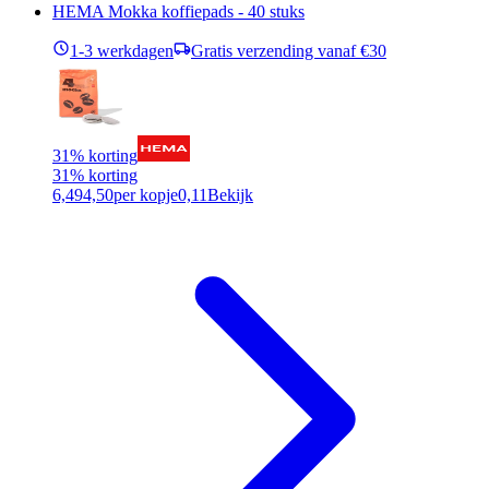
HEMA Mokka koffiepads - 40 stuks
1-3 werkdagen
Gratis verzending vanaf €30
31% korting
31% korting
6,49
4,50
per kopje
0,11
Bekijk