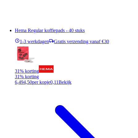
Hema Regular koffiepads - 40 stuks
1-3 werkdagen
Gratis verzending vanaf €30
31% korting
31% korting
6,49
4,50
per kopje
0,11
Bekijk