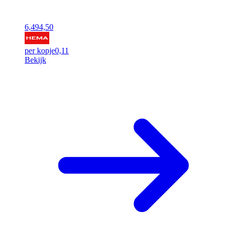
6,49
4,50
per kopje
0,11
Bekijk