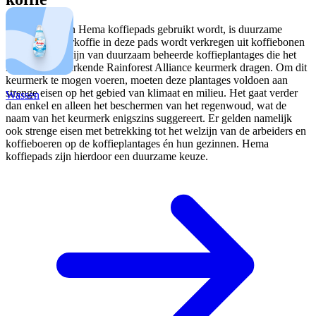
De koffie die in Hema koffiepads gebruikt wordt, is duurzame
koffie. De filterkoffie in deze pads wordt verkregen uit koffiebonen
die afkomstig zijn van duurzaam beheerde koffieplantages die het
internationaal erkende Rainforest Alliance keurmerk dragen. Om dit
keurmerk te mogen voeren, moeten deze plantages voldoen aan
strenge eisen op het gebied van klimaat en milieu. Het gaat verder
Wassen
dan enkel en alleen het beschermen van het regenwoud, wat de
naam van het keurmerk enigszins suggereert. Er gelden namelijk
ook strenge eisen met betrekking tot het welzijn van de arbeiders en
koffieboeren op de koffieplantages én hun gezinnen. Hema
koffiepads zijn hierdoor een duurzame keuze.