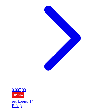
0.00
7,99
per kopje
0,14
Bekijk