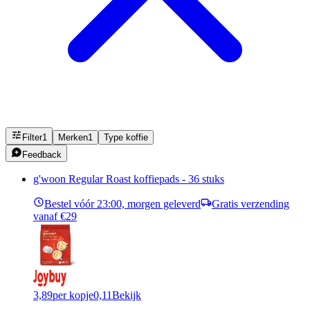
Filter
1
Merken
1
Type koffie
Feedback
g'woon Regular Roast koffiepads - 36 stuks
Bestel vóór 23:00, morgen geleverd
Gratis verzending
vanaf €29
3,89
per kopje
0,11
Bekijk