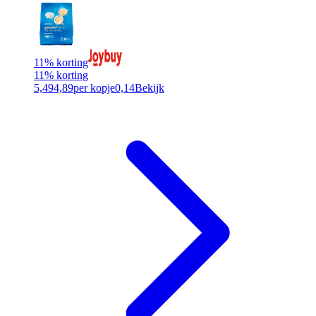
11% korting
11% korting
5,49
4,89
per kopje
0,14
Bekijk