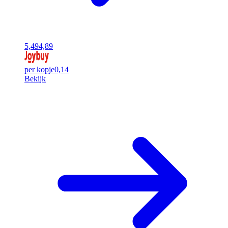
5,49
4,89
per kopje
0,14
Bekijk