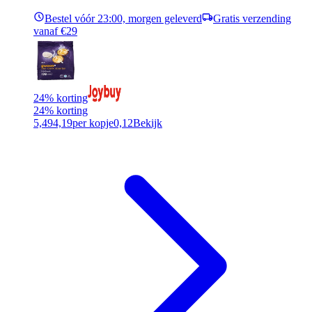
Bestel vóór 23:00, morgen geleverd
Gratis verzending
vanaf €29
24% korting
24% korting
5,49
4,19
per kopje
0,12
Bekijk