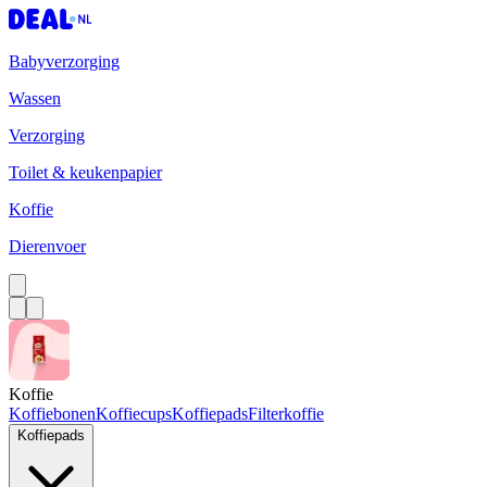
Babyverzorging
Wassen
Verzorging
Toilet & keukenpapier
Koffie
Dierenvoer
Koffie
Koffiebonen
Koffiecups
Koffiepads
Filterkoffie
Koffiepads