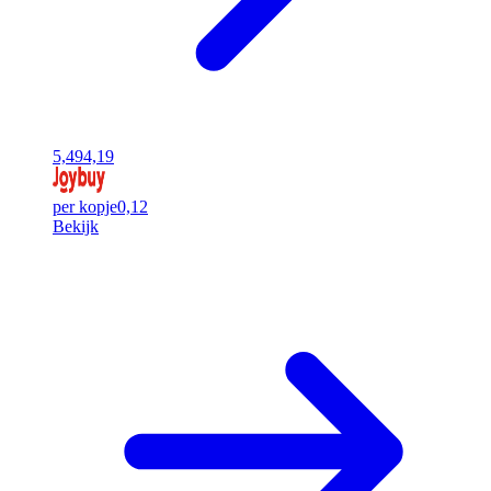
5,49
4,19
per kopje
0,12
Bekijk