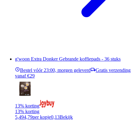
g'woon Extra Donker Gebrande koffiepads - 36 stuks
Bestel vóór 23:00, morgen geleverd
Gratis verzending
vanaf €29
13% korting
13% korting
5,49
4,79
per kopje
0,13
Bekijk