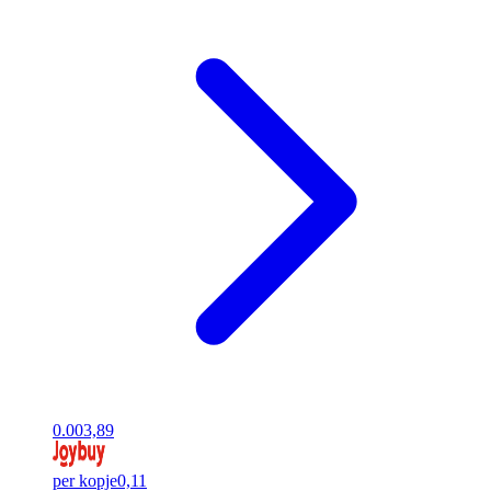
0.00
3,89
per kopje
0,11