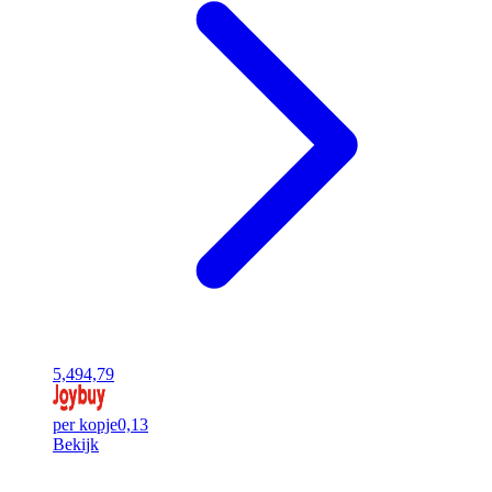
5,49
4,79
per kopje
0,13
Bekijk