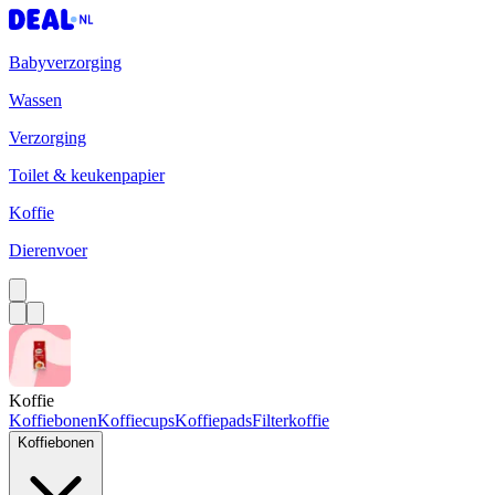
Babyverzorging
Wassen
Verzorging
Toilet & keukenpapier
Koffie
Dierenvoer
Koffie
Koffiebonen
Koffiecups
Koffiepads
Filterkoffie
Koffiebonen