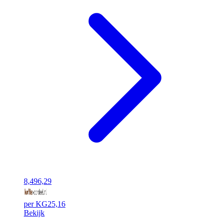
8,49
6,29
per KG
25,16
Bekijk