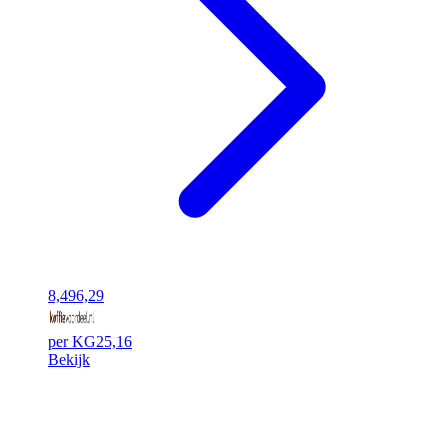
8,49
6,29
per KG
25,16
Bekijk