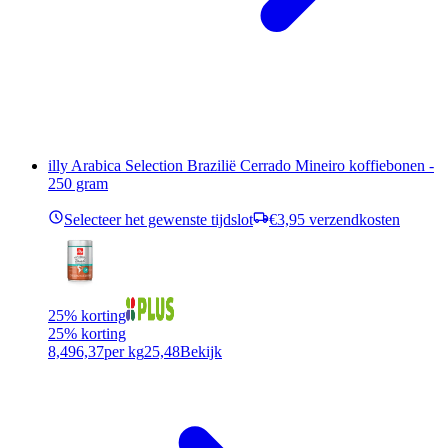
illy Arabica Selection Brazilië Cerrado Mineiro koffiebonen -
250 gram
Selecteer het gewenste tijdslot
€3,95 verzendkosten
25% korting
25% korting
8,49
6,37
per kg
25,48
Bekijk