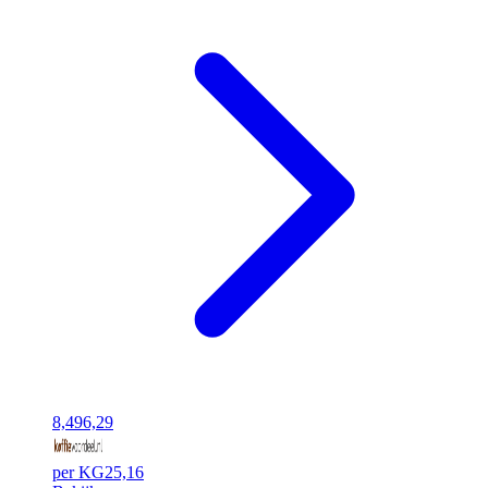
8,49
6,29
per KG
25,16