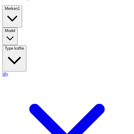
Merken
1
Model
Type koffie
illy