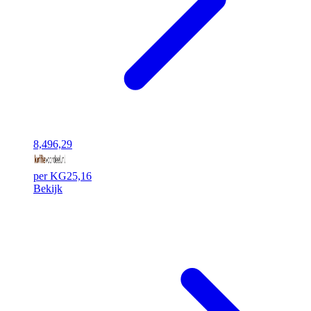
8,49
6,29
per KG
25,16
Bekijk