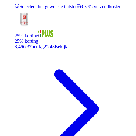
Selecteer het gewenste tijdslot
€3,95 verzendkosten
25% korting
25% korting
8,49
6,37
per kg
25,48
Bekijk