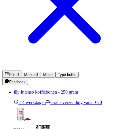
Filter
1
Merken
1
Model
Type koffie
Feedback
illy Intenso koffiebonen - 250 gram
2-4 werkdagen
Gratis verzending vanaf €20