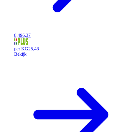
8,49
6,37
per KG
25,48
Bekijk