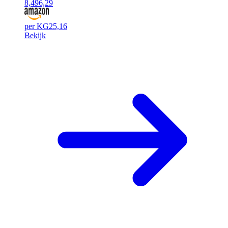
8,49
6,29
per KG
25,16
Bekijk