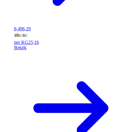
8,49
6,29
per KG
25,16
Bekijk