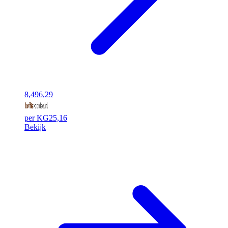
8,49
6,29
per KG
25,16
Bekijk