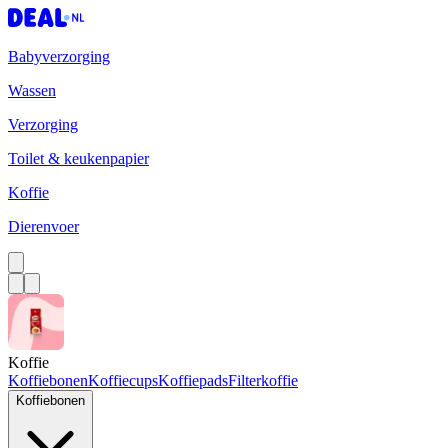
Babyverzorging
Wassen
Verzorging
Toilet & keukenpapier
Koffie
Dierenvoer
Koffie
Koffiebonen
Koffiecups
Koffiepads
Filterkoffie
Koffiebonen