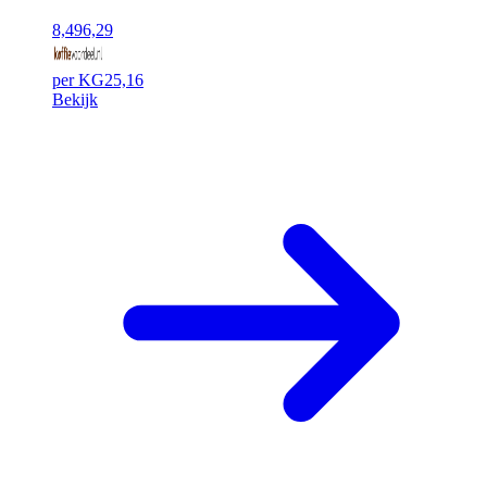
8,49
6,29
per KG
25,16
Bekijk