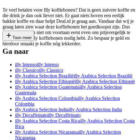
Te veel betalen voor Illy koffiebonen? Dat is geen zuivere koffie en
die drink je dan ook liever niet. Er gaat niets boven een eerlijk
bakkie koffie en daar helpt Deal.nl je graag aan. Vandaar dat wij je
graag laten zien waar deze koffiebonen het goedkoopst zijn. Dus
vergeet voortaan niet om voortaan eerst even ons prijsvergelijk te
checken als je Illy koffiebonen nodig hebt. Zo bespaar je geld en
Toon meer
hierdoor smaakt je koffie nóg lekkerder.
Ga naar
illy Intenso
illy Intenso
illy Classico
illy Classico
illy Arabica Selection Brazilië
illy Arabica Selection Brazilië
illy Arabica Selection Ethiopië
illy Arabica Selection Ethiopië
illy Arabica Selection Guatemala
illy Arabica Selection
Guatemala
illy Arabica Selection Colombia
illy Arabica Selection
Colombia
illy Arabica Selection India
illy Arabica Selection India
illy Decaffeinato
illy Decaffeinato
illy Arabica Selection Costa Rica
illy Arabica Selection Costa
Rica
illy Arabica Selection Nicaragua
illy Arabica Selection
Nicaragua