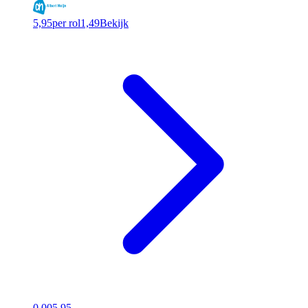
5,95
per rol
1,49
Bekijk
0.00
5,95