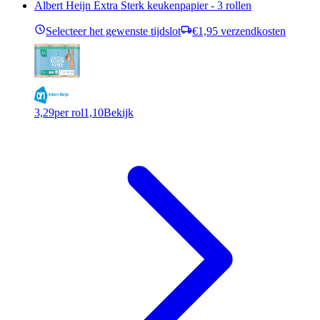
Albert Heijn Extra Sterk keukenpapier - 3 rollen
Selecteer het gewenste tijdslot
€1,95 verzendkosten
3,29
per rol
1,10
Bekijk