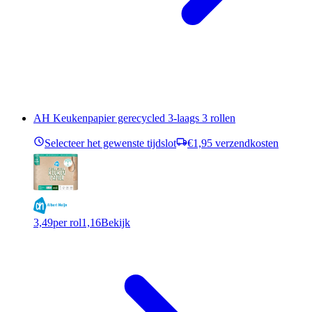
AH Keukenpapier gerecycled 3-laags 3 rollen
Selecteer het gewenste tijdslot
€1,95 verzendkosten
3,49
per rol
1,16
Bekijk