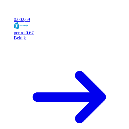
0.00
2,69
per rol
0,67
Bekijk