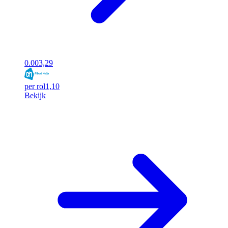
0.00
3,29
per rol
1,10
Bekijk