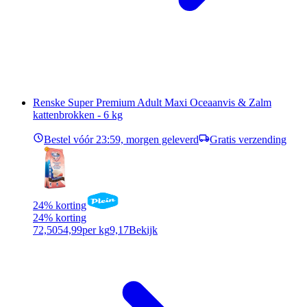
Renske Super Premium Adult Maxi Oceaanvis & Zalm
kattenbrokken - 6 kg
Bestel vóór 23:59, morgen geleverd
Gratis verzending
24% korting
24% korting
72,50
54,99
per kg
9,17
Bekijk