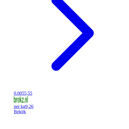
0.00
55,55
per kg
9,26
Bekijk