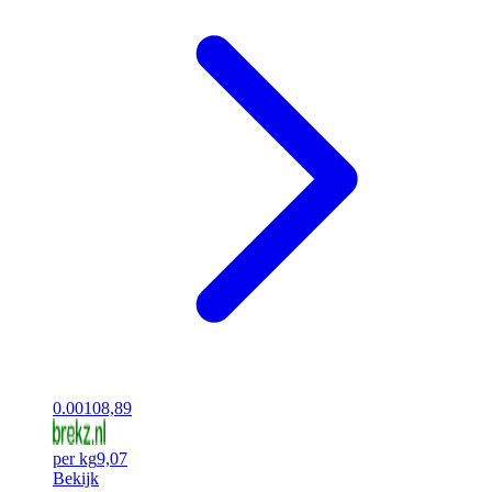
0.00
108,89
per kg
9,07
Bekijk