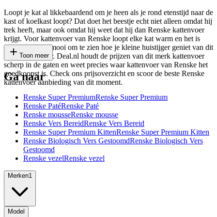
Loopt je kat al likkebaardend om je heen als je rond etenstijd naar de
kast of koelkast loopt? Dat doet het beestje echt niet alleen omdat hij
trek heeft, maar ook omdat hij weet dat hij dan Renske kattenvoer
krijgt. Voor kattenvoer van Renske loopt elke kat warm en het is
elke keer weer mooi om te zien hoe je kleine huistijger geniet van dit
merk kattenvoer. Deal.nl houdt de prijzen van dit merk kattenvoer
Toon meer
scherp in de gaten en weet precies waar kattenvoer van Renske het
goedkoopst is. Check ons prijsoverzicht en scoor de beste Renske
Ga naar
kattenvoer aanbieding van dit moment.
Renske Super Premium
Renske Super Premium
Renske Paté
Renske Paté
Renske mousse
Renske mousse
Renske Vers Bereid
Renske Vers Bereid
Renske Super Premium Kitten
Renske Super Premium Kitten
Renske Biologisch Vers Gestoomd
Renske Biologisch Vers
Gestoomd
Renske vezel
Renske vezel
Merken
1
Model