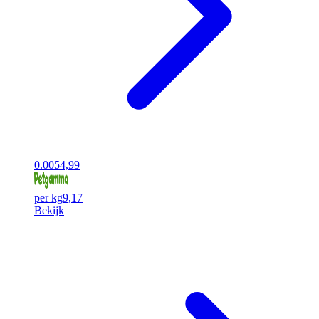
0.00
54,99
per kg
9,17
Bekijk