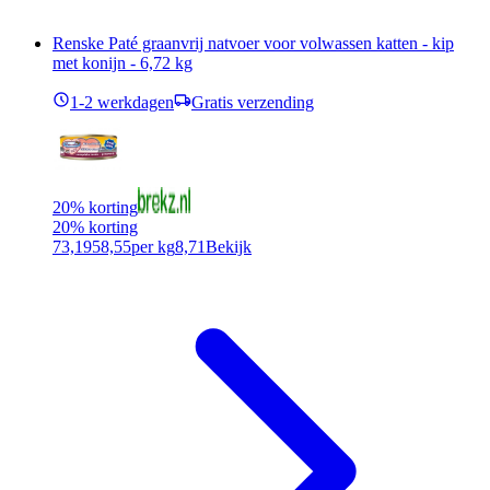
Renske Paté graanvrij natvoer voor volwassen katten - kip
met konijn - 6,72 kg
1-2 werkdagen
Gratis verzending
20% korting
20% korting
73,19
58,55
per kg
8,71
Bekijk