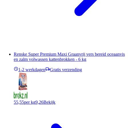
Renske Super Premium Maxi Graanvrij vers bereid oceaanvis
en zalm volwassen kattenbrokken - 6 kg
1-2 werkdagen
Gratis verzending
55,55
per kg
9,26
Bekijk