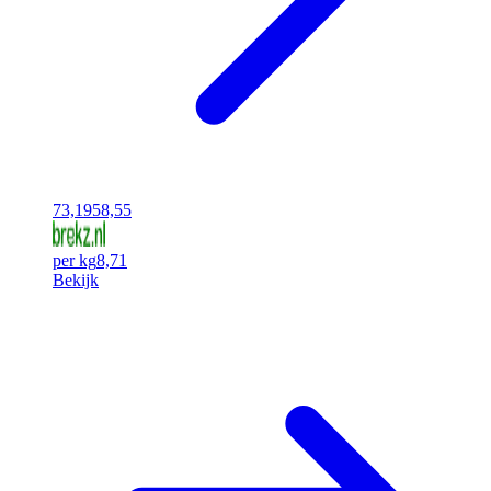
73,19
58,55
per kg
8,71
Bekijk