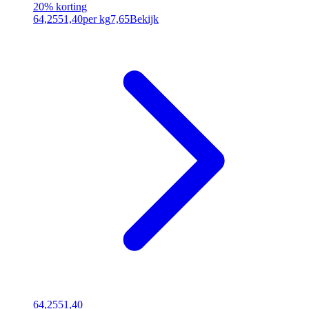
20% korting
64,25
51,40
per kg
7,65
Bekijk
64,25
51,40