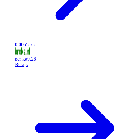
0.00
55,55
per kg
9,26
Bekijk