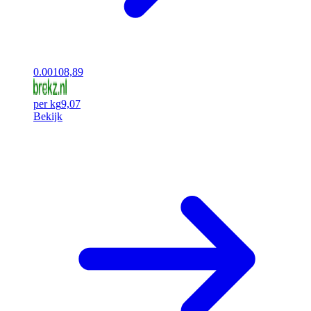
0.00
108,89
per kg
9,07
Bekijk