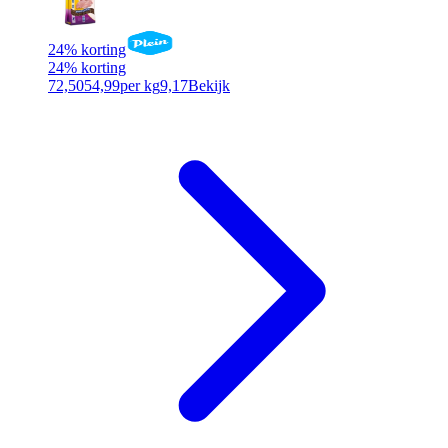
24% korting
24% korting
72,50
54,99
per kg
9,17
Bekijk