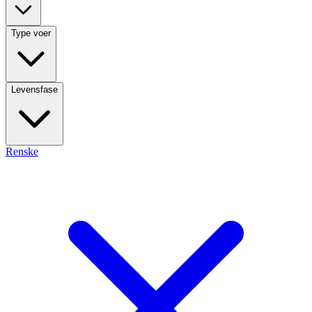
Type voer
Levensfase
Renske