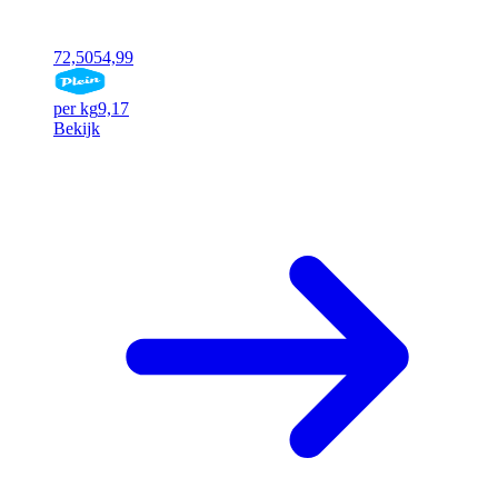
72,50
54,99
per kg
9,17
Bekijk