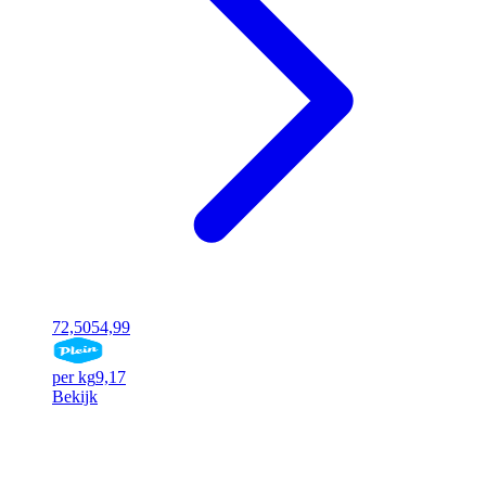
72,50
54,99
per kg
9,17
Bekijk