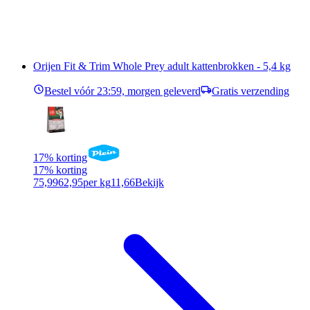
Orijen Fit & Trim Whole Prey adult kattenbrokken - 5,4 kg
Bestel vóór 23:59, morgen geleverd
Gratis verzending
17% korting
17% korting
75,99
62,95
per kg
11,66
Bekijk