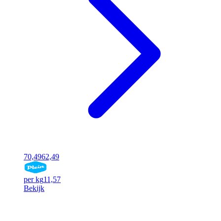
70,49
62,49
per kg
11,57
Bekijk