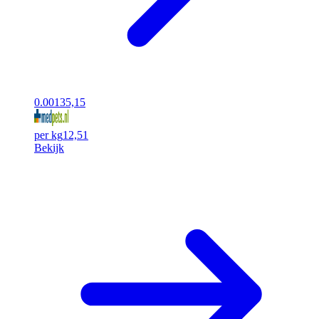
0.00
135,15
per kg
12,51
Bekijk