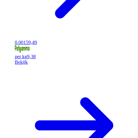
0.00
159,49
per kg
9,38
Bekijk