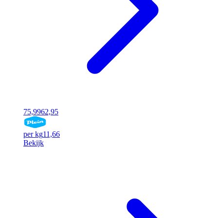
75,99
62,95
per kg
11,66
Bekijk