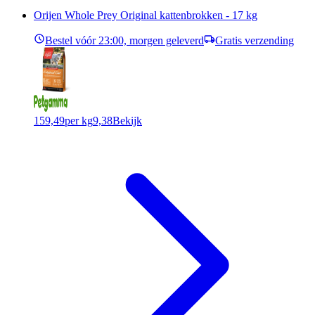
Orijen Whole Prey Original kattenbrokken - 17 kg
Bestel vóór 23:00, morgen geleverd
Gratis verzending
159,49
per kg
9,38
Bekijk