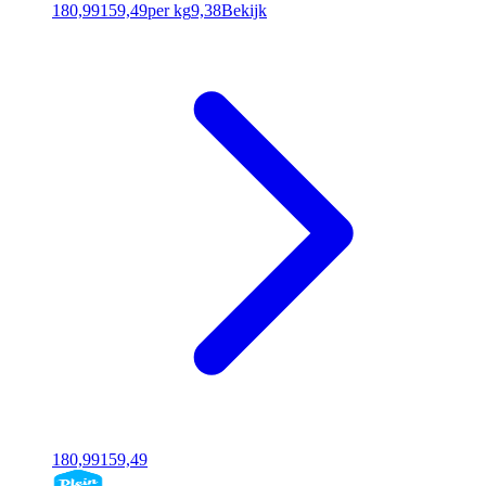
180,99
159,49
per kg
9,38
Bekijk
180,99
159,49