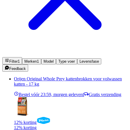
Filter
1
Merken
1
Model
Type voer
Levensfase
Feedback
Orijen Original Whole Prey kattenbrokken voor volwassen
katten - 17 kg
Bestel vóór 23:59, morgen geleverd
Gratis verzending
12% korting
12% korting