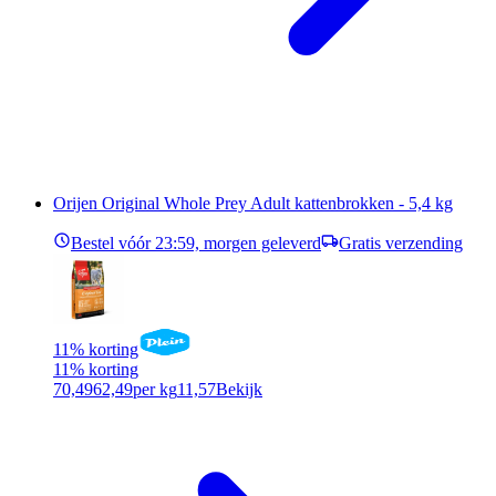
Orijen Original Whole Prey Adult kattenbrokken - 5,4 kg
Bestel vóór 23:59, morgen geleverd
Gratis verzending
11% korting
11% korting
70,49
62,49
per kg
11,57
Bekijk