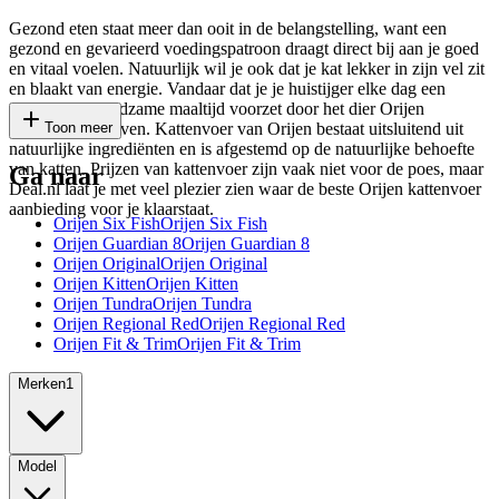
Gezond eten staat meer dan ooit in de belangstelling, want een
gezond en gevarieerd voedingspatroon draagt direct bij aan je goed
en vitaal voelen. Natuurlijk wil je ook dat je kat lekker in zijn vel zit
en blaakt van energie. Vandaar dat je je huistijger elke dag een
gezonde en voedzame maaltijd voorzet door het dier Orijen
kattenvoer te geven. Kattenvoer van Orijen bestaat uitsluitend uit
Toon meer
natuurlijke ingrediënten en is afgestemd op de natuurlijke behoefte
van katten. Prijzen van kattenvoer zijn vaak niet voor de poes, maar
Ga naar
Deal.nl laat je met veel plezier zien waar de beste Orijen kattenvoer
aanbieding voor je klaarstaat.
Orijen Six Fish
Orijen Six Fish
Orijen Guardian 8
Orijen Guardian 8
Orijen Original
Orijen Original
Orijen Kitten
Orijen Kitten
Orijen Tundra
Orijen Tundra
Orijen Regional Red
Orijen Regional Red
Orijen Fit & Trim
Orijen Fit & Trim
Merken
1
Model