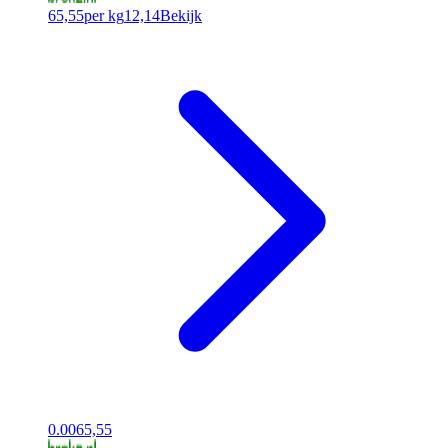
65,55
per kg
12,14
Bekijk
0.00
65,55