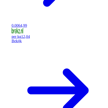
0.00
64,99
per kg
12,04
Bekijk