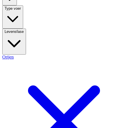
Type voer
Levensfase
Orijen