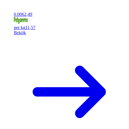
0.00
62,49
per kg
11,57
Bekijk