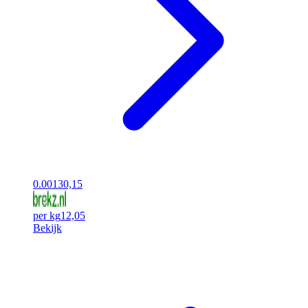
0.00
130,15
per kg
12,05
Bekijk