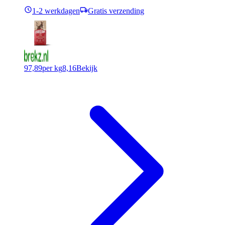
1-2 werkdagen
Gratis verzending
97,89
per kg
8,16
Bekijk