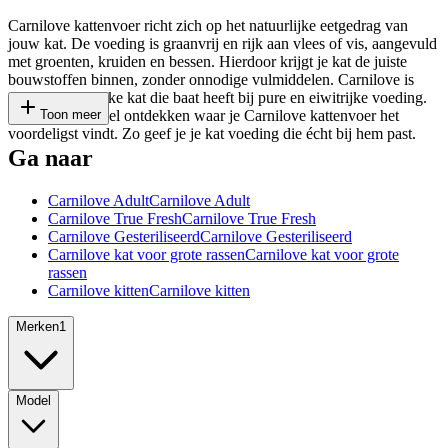
Carnilove kattenvoer richt zich op het natuurlijke eetgedrag van
jouw kat. De voeding is graanvrij en rijk aan vlees of vis, aangevuld
met groenten, kruiden en bessen. Hierdoor krijgt je kat de juiste
bouwstoffen binnen, zonder onnodige vulmiddelen. Carnilove is
geschikt voor elke kat die baat heeft bij pure en eiwitrijke voeding.
Wij helpen je snel ontdekken waar je Carnilove kattenvoer het
Toon meer
voordeligst vindt. Zo geef je je kat voeding die écht bij hem past.
Ga naar
Carnilove Adult
Carnilove Adult
Carnilove True Fresh
Carnilove True Fresh
Carnilove Gesteriliseerd
Carnilove Gesteriliseerd
Carnilove kat voor grote rassen
Carnilove kat voor grote
rassen
Carnilove kitten
Carnilove kitten
Merken
1
Model