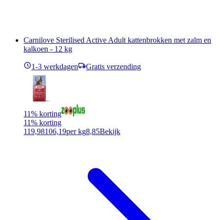
Carnilove Sterilised Active Adult kattenbrokken met zalm en
kalkoen - 12 kg
1-3 werkdagen
Gratis verzending
11% korting
11% korting
119,98
106,19
per kg
8,85
Bekijk