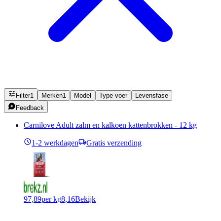
Filter
1
Merken
1
Model
Type voer
Levensfase
Feedback
Carnilove Adult zalm en kalkoen kattenbrokken - 12 kg
1-2 werkdagen
Gratis verzending
97,89
per kg
8,16
Bekijk