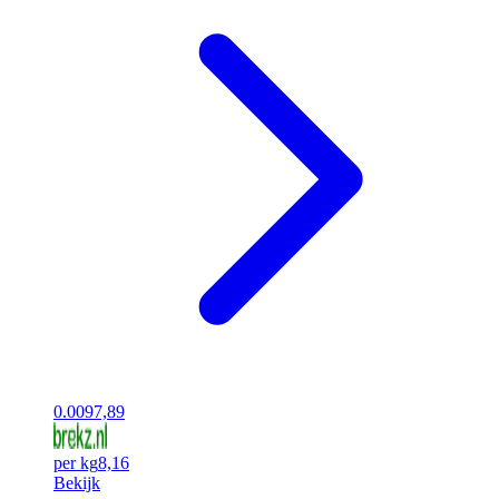
0.00
97,89
per kg
8,16
Bekijk