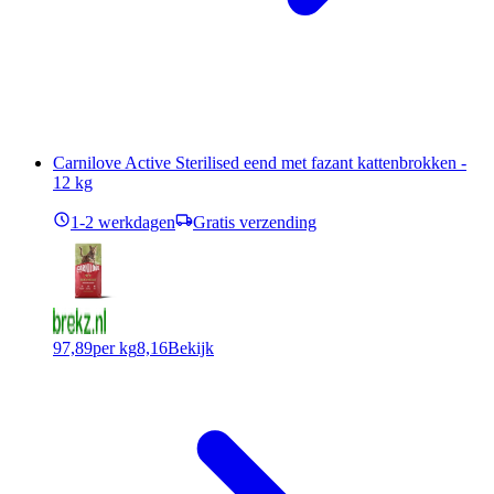
Carnilove Active Sterilised eend met fazant kattenbrokken -
12 kg
1-2 werkdagen
Gratis verzending
97,89
per kg
8,16
Bekijk