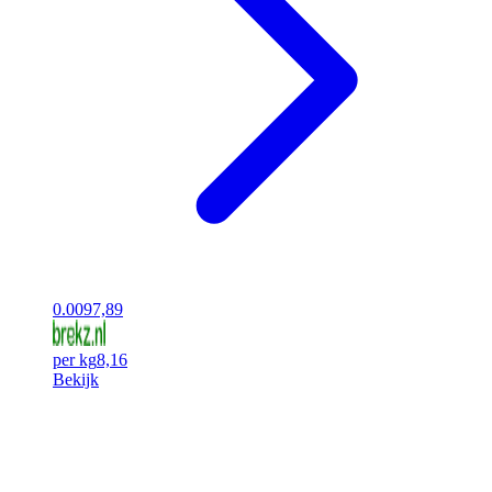
0.00
97,89
per kg
8,16
Bekijk