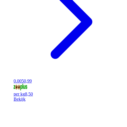
0.00
50,99
per kg
8,50
Bekijk