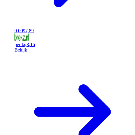
0.00
97,89
per kg
8,16
Bekijk