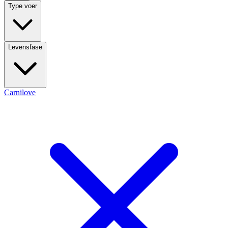
Type voer
Levensfase
Carnilove