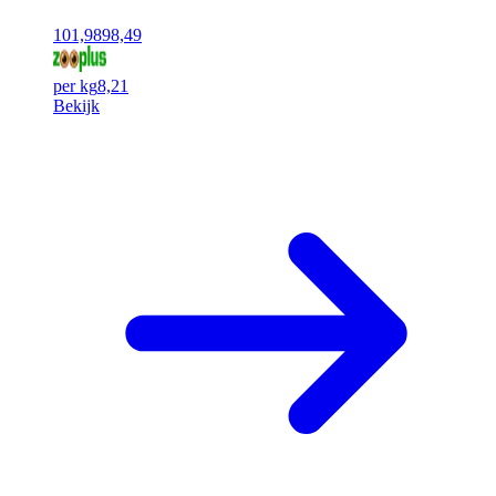
101,98
98,49
per kg
8,21
Bekijk