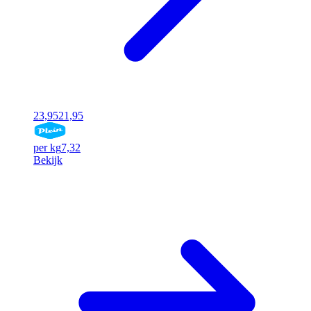
23,95
21,95
per kg
7,32
Bekijk