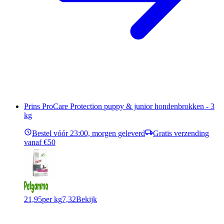
Prins ProCare Protection puppy & junior hondenbrokken - 3
kg
Bestel vóór 23:00, morgen geleverd
Gratis verzending
vanaf €50
21,95
per kg
7,32
Bekijk