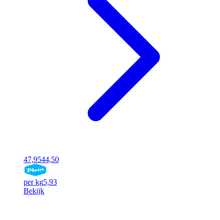
47,95
44,50
per kg
5,93
Bekijk