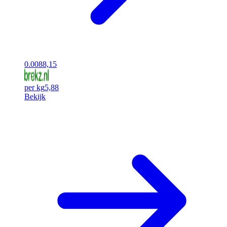
0.00
88,15
per kg
5,88
Bekijk