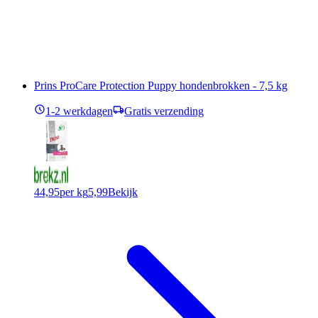
Prins ProCare Protection Puppy hondenbrokken - 7,5 kg
1-2 werkdagen
Gratis verzending
44,95
per kg
5,99
Bekijk