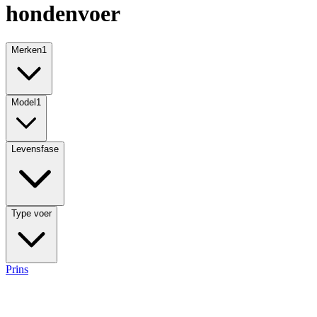
hondenvoer
Merken
1
Model
1
Levensfase
Type voer
Prins