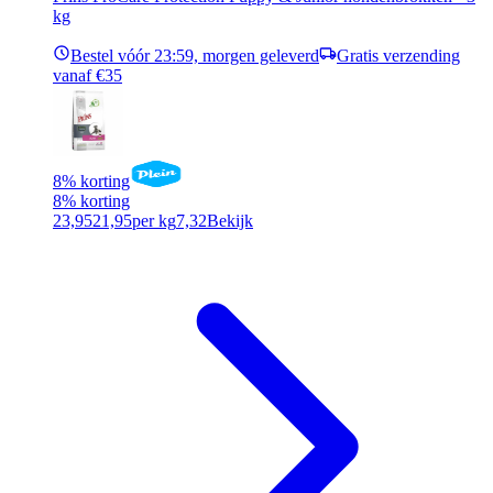
kg
Bestel vóór 23:59, morgen geleverd
Gratis verzending
vanaf €35
8% korting
8% korting
23,95
21,95
per kg
7,32
Bekijk