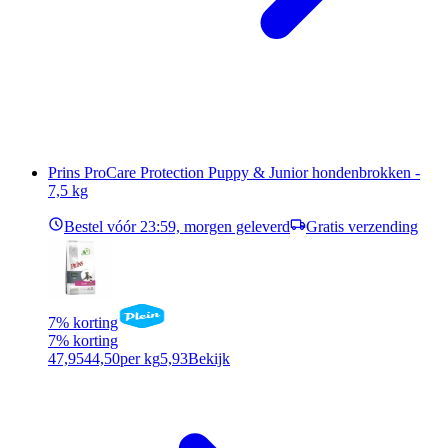
Prins ProCare Protection Puppy & Junior hondenbrokken -
7,5 kg
Bestel vóór 23:59, morgen geleverd
Gratis verzending
7% korting
7% korting
47,95
44,50
per kg
5,93
Bekijk