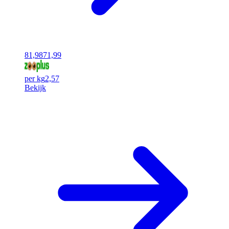
81,98
71,99
per kg
2,57
Bekijk