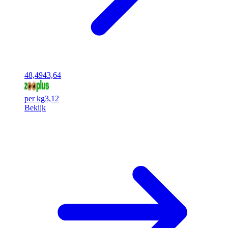
48,49
43,64
per kg
3,12
Bekijk