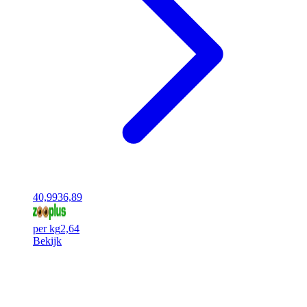
40,99
36,89
per kg
2,64
Bekijk