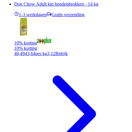
Dog Chow Adult kip hondenbrokken - 14 kg
1-3 werkdagen
Gratis verzending
10% korting
10% korting
48,49
43,64
per kg
3,12
Bekijk