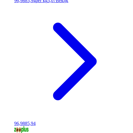
96,98
85,94
per kg
3,07
Bekijk
96,98
85,94