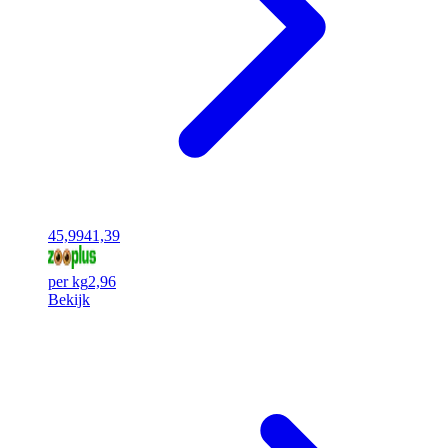
45,99
41,39
per kg
2,96
Bekijk