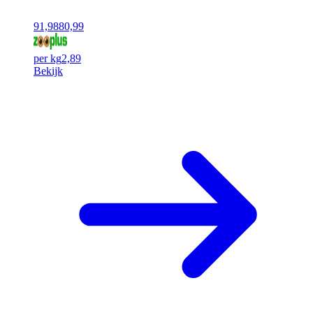
91,98
80,99
per kg
2,89
Bekijk