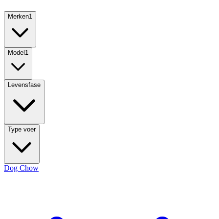
Merken
1
Model
1
Levensfase
Type voer
Dog Chow