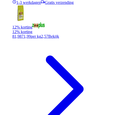
1-3 werkdagen
Gratis verzending
12% korting
12% korting
81,98
71,99
per kg
2,57
Bekijk