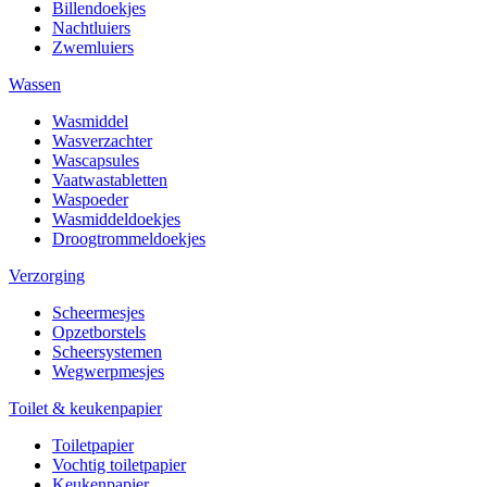
Billendoekjes
Nachtluiers
Zwemluiers
Wassen
Wasmiddel
Wasverzachter
Wascapsules
Vaatwastabletten
Waspoeder
Wasmiddeldoekjes
Droogtrommeldoekjes
Verzorging
Scheermesjes
Opzetborstels
Scheersystemen
Wegwerpmesjes
Toilet & keukenpapier
Toiletpapier
Vochtig toiletpapier
Keukenpapier