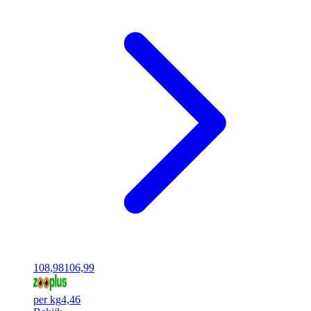
108,98
106,99
per kg
4,46