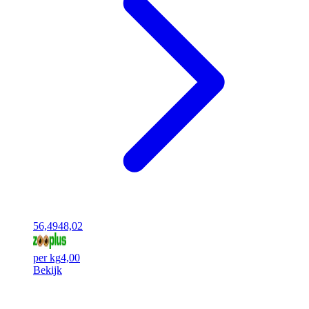
56,49
48,02
per kg
4,00
Bekijk