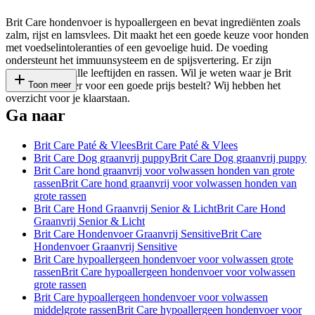
Brit Care hondenvoer is hypoallergeen en bevat ingrediënten zoals
zalm, rijst en lamsvlees. Dit maakt het een goede keuze voor honden
met voedselintoleranties of een gevoelige huid. De voeding
ondersteunt het immuunsysteem en de spijsvertering. Er zijn
varianten voor alle leeftijden en rassen. Wil je weten waar je Brit
Care hondenvoer voor een goede prijs bestelt? Wij hebben het
Toon meer
overzicht voor je klaarstaan.
Ga naar
Brit Care Paté & Vlees
Brit Care Paté & Vlees
Brit Care Dog graanvrij puppy
Brit Care Dog graanvrij puppy
Brit Care hond graanvrij voor volwassen honden van grote
rassen
Brit Care hond graanvrij voor volwassen honden van
grote rassen
Brit Care Hond Graanvrij Senior & Licht
Brit Care Hond
Graanvrij Senior & Licht
Brit Care Hondenvoer Graanvrij Sensitive
Brit Care
Hondenvoer Graanvrij Sensitive
Brit Care hypoallergeen hondenvoer voor volwassen grote
rassen
Brit Care hypoallergeen hondenvoer voor volwassen
grote rassen
Brit Care hypoallergeen hondenvoer voor volwassen
middelgrote rassen
Brit Care hypoallergeen hondenvoer voor