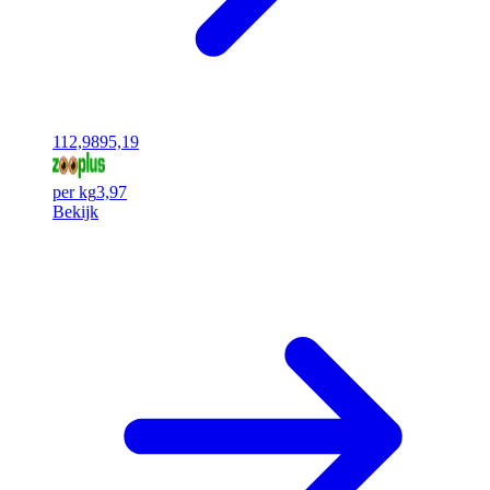
112,98
95,19
per kg
3,97
Bekijk