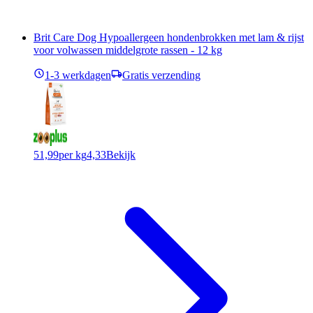
Brit Care Dog Hypoallergeen hondenbrokken met lam & rijst
voor volwassen middelgrote rassen - 12 kg
1-3 werkdagen
Gratis verzending
51,99
per kg
4,33
Bekijk