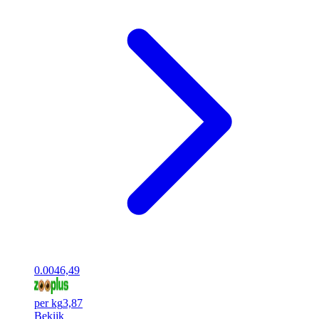
0.00
46,49
per kg
3,87
Bekijk