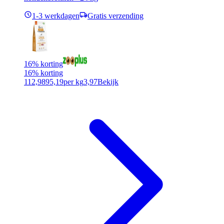
1-3 werkdagen
Gratis verzending
16% korting
16% korting
112,98
95,19
per kg
3,97
Bekijk