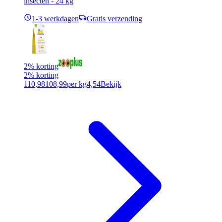
insecten - 24 kg
1-3 werkdagen
Gratis verzending
2% korting
2% korting
110,98
108,99
per kg
4,54
Bekijk