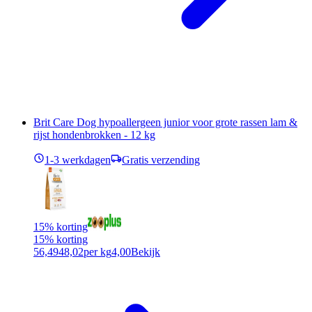
Brit Care Dog hypoallergeen junior voor grote rassen lam &
rijst hondenbrokken - 12 kg
1-3 werkdagen
Gratis verzending
15% korting
15% korting
56,49
48,02
per kg
4,00
Bekijk