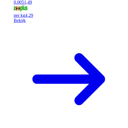
0.00
51,49
per kg
4,29
Bekijk