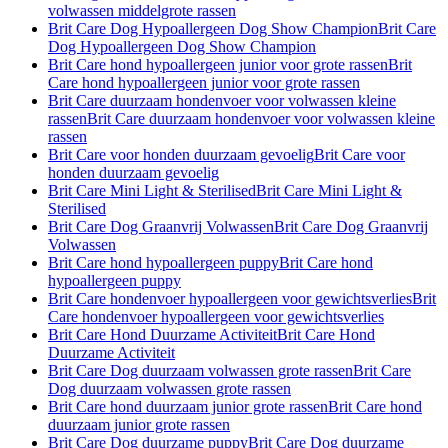
volwassen middelgrote rassen
Brit Care Dog Hypoallergeen Dog Show Champion
Brit Care
Dog Hypoallergeen Dog Show Champion
Brit Care hond hypoallergeen junior voor grote rassen
Brit
Care hond hypoallergeen junior voor grote rassen
Brit Care duurzaam hondenvoer voor volwassen kleine
rassen
Brit Care duurzaam hondenvoer voor volwassen kleine
rassen
Brit Care voor honden duurzaam gevoelig
Brit Care voor
honden duurzaam gevoelig
Brit Care Mini Light & Sterilised
Brit Care Mini Light &
Sterilised
Brit Care Dog Graanvrij Volwassen
Brit Care Dog Graanvrij
Volwassen
Brit Care hond hypoallergeen puppy
Brit Care hond
hypoallergeen puppy
Brit Care hondenvoer hypoallergeen voor gewichtsverlies
Brit
Care hondenvoer hypoallergeen voor gewichtsverlies
Brit Care Hond Duurzame Activiteit
Brit Care Hond
Duurzame Activiteit
Brit Care Dog duurzaam volwassen grote rassen
Brit Care
Dog duurzaam volwassen grote rassen
Brit Care hond duurzaam junior grote rassen
Brit Care hond
duurzaam junior grote rassen
Brit Care Dog duurzame puppy
Brit Care Dog duurzame