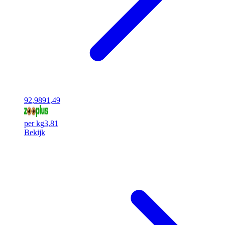
92,98
91,49
per kg
3,81
Bekijk