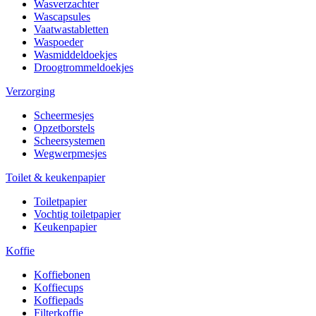
Wasverzachter
Wascapsules
Vaatwastabletten
Waspoeder
Wasmiddeldoekjes
Droogtrommeldoekjes
Verzorging
Scheermesjes
Opzetborstels
Scheersystemen
Wegwerpmesjes
Toilet & keukenpapier
Toiletpapier
Vochtig toiletpapier
Keukenpapier
Koffie
Koffiebonen
Koffiecups
Koffiepads
Filterkoffie